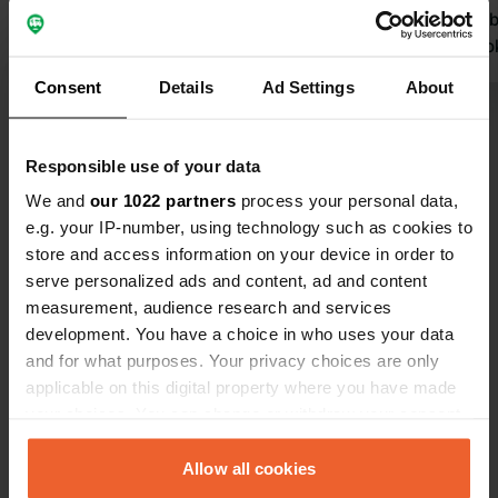
het werkt wel.
leuk plekje 
Vertaald door Google
Origineel tonen
er waren oo
zich er heer
Consent
Details
Ad Settings
About
genesteld h
Bekijk alle 6 reviews
Responsible use of your data
We and
our 1022 partners
process your personal data,
Ben jij hier geweest?
e.g. your IP-number, using technology such as cookies to
store and access information on your device in order to
serve personalized ads and content, ad and content
measurement, audience research and services
development. You have a choice in who uses your data
and for what purposes. Your privacy choices are only
Contact
applicable on this digital property where you have made
your choices. You can change or withdraw your consent
Locatie
any time from the Cookie Declaration or by clicking on
Rue de la Côté 108
the Privacy trigger icon.
Allow all cookies
Kopiëren
02190, Berry-au-Bac, Frankrijk