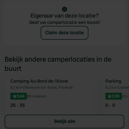
Eigenaar van deze locatie?
Geef uw camperlocatie een boost!
Claim deze locatie
Bekijk andere camperlocaties in de
buurt
Camping Au Bord de l'Aisne
Parking
Favoriet
6,1 km
•
Villeneuve-sur-Aisne, Frankrijk
9,2 km
•
Corben
3.64
89 reviews
3.95
42 
25 - 35
0 - 0
Bekijk alle