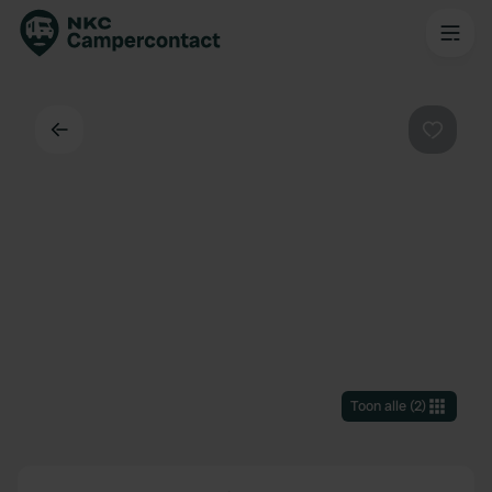
Terug
Favorie
Toon alle
(
2
)