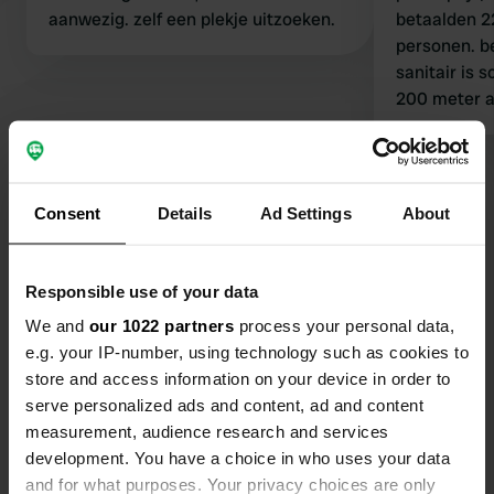
aanwezig. zelf een plekje uitzoeken.
betaalden 2
personen. beheerder is vriendelijk
sanitair is 
200 meter a
7 uur het wi
dorp lijkt a
Bekijk alle 15 reviews
rivier te li
de zomer ni
Consent
Details
Ad Settings
About
Ben jij hier geweest?
Responsible use of your data
We and
our 1022 partners
process your personal data,
e.g. your IP-number, using technology such as cookies to
store and access information on your device in order to
Contact
serve personalized ads and content, ad and content
measurement, audience research and services
development. You have a choice in who uses your data
Locatie
and for what purposes. Your privacy choices are only