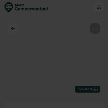
Terug
Favorie
Toon alle
(
4
)