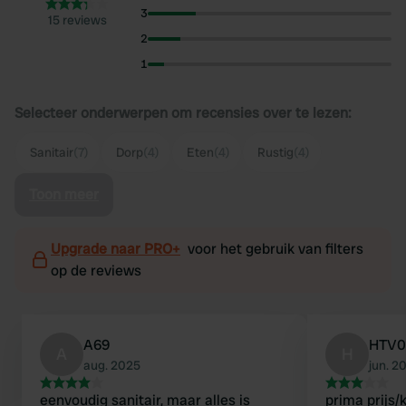
3
15 reviews
2
1
Selecteer onderwerpen om recensies over te lezen:
Sanitair
(7)
Dorp
(4)
Eten
(4)
Rustig
(4)
Toon meer
Upgrade naar PRO+
voor het gebruik van filters
op de reviews
A69
HTV0
A
H
aug. 2025
jun. 2
eenvoudig sanitair, maar alles is
prima prijs/