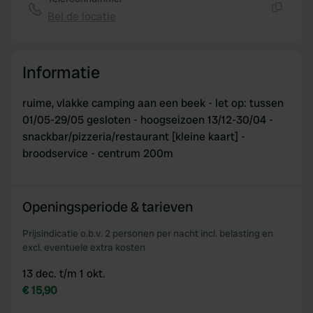
provided to them or that they’ve collected from your use
Bel de locatie
of their services.
Kopiëren
Informatie
ruime, vlakke camping aan een beek - let op: tussen
01/05-29/05 gesloten - hoogseizoen 13/12-30/04 -
snackbar/pizzeria/restaurant [kleine kaart] -
broodservice - centrum 200m
Openingsperiode & tarieven
Prijsindicatie o.b.v. 2 personen per nacht incl. belasting en
excl. eventuele extra kosten
13 dec. t/m 1 okt.
€ 15,90