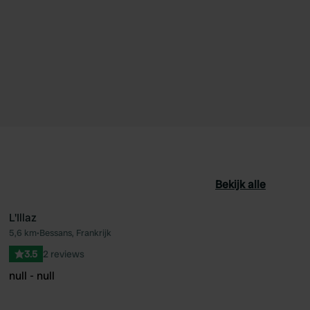
Bekijk alle
L'Illaz
5,6 km
•
Bessans, Frankrijk
oriet
Favoriet
3.5
2 reviews
null - null