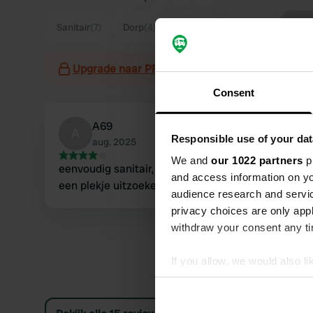
Too
Sanitair
(7)
Dorp
(4)
Eten
(4)
Rustig
(4)
Upgrade naar PRO+
voor het gebruik van filter
Consent
A69
A
Responsible use of your dat
aug. 2025
We and
our 1022 partners
pr
eenvoudig sanitair, maar alles is aanwezig. zelf
and access information on yo
een plekje uitzoeken.
audience research and servi
privacy choices are only app
withdraw your consent any tim
If you allow, we would also lik
Collect information abou
Identify your device by ac