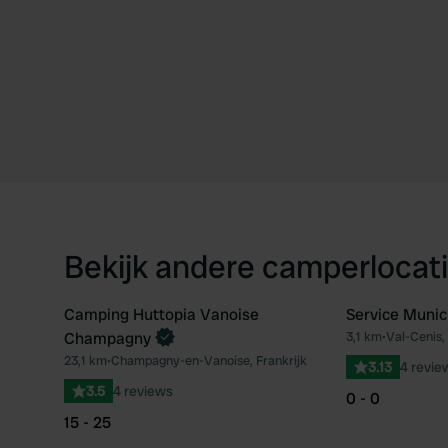
Bekijk andere camperlocati
Camping Huttopia Vanoise
Service Munic
Boek direct
Champagny
3,1 km
•
Val-Cenis, 
Favoriet
23,1 km
•
Champagny-en-Vanoise, Frankrijk
3.13
4 revie
3.5
4 reviews
0 - 0
15 - 25