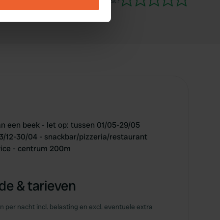
Ben jij hier geweest?
ails section
.
se our traffic. We also share
ers who may combine it with
 services.
n een beek - let op: tussen 01/05-29/05
3/12-30/04 - snackbar/pizzeria/restaurant
rvice - centrum 200m
e & tarieven
en per nacht incl. belasting en excl. eventuele extra