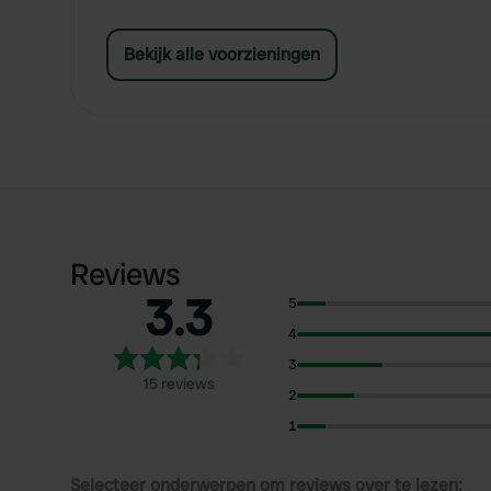
Bekijk alle voorzieningen
Reviews
3.3
5
4
3
15 reviews
2
1
Selecteer onderwerpen om reviews over te lezen: