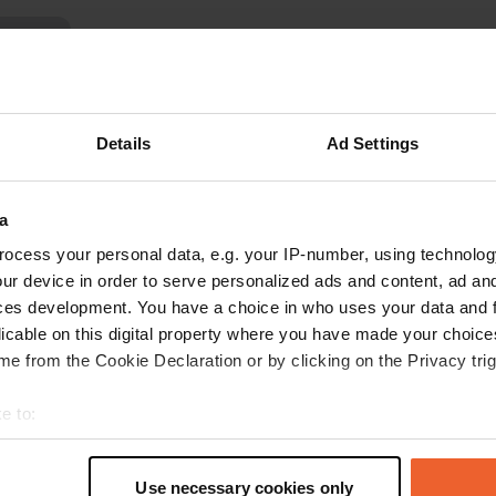
n meer
s op de reviews
Details
Ad Settings
HTV008
H
a
jun. 2024
ocess your personal data, e.g. your IP-number, using technolog
prima prijs/kwaliteit verhouding. wij betaalden
ur device in order to serve personalized ads and content, ad a
22 euro voor camper met 2 personen.
ces development. You have a choice in who uses your data and 
beheerder is vriendelijk sanitair is schoon en
licable on this digital property where you have made your choic
ruim bakkerij op 200 meter afstand en geopend
e from the Cookie Declaration or by clicking on the Privacy trig
vanaf 7 uur het wintersportdeel van het dorp
lijkt aan de andere kant van de rivier te liggen
lees meer
e to:
waardoor het dorp in de zomer niet verlaten
t your geographical location which can be accurate to within sev
overkomt.
tively scanning it for specific characteristics (fingerprinting)
Use necessary cookies only