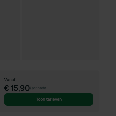
Vanaf
€ 15,90
/
per nacht
Toon tarieven