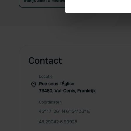
Bekijk alle 15 reviews
Find out more about how your
We use cookies to personalis
information about your use of
other information that you’ve
Contact
Locatie
Rue sous l'Église
73480, Val-Cenis, Frankrijk
Coördinaten
45° 17' 26" N 6° 54' 33" E
45.29042 6.90925