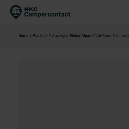
Boek direct
Be
Nederland
Ne
Home
Frankrijk
Auvergne-Rhône-Alpes
Val-Cenis
Camping
Duitsland
Du
Frankrijk
Fr
Italië
Ita
Veilig boeken
Sp
Bekijk alle...