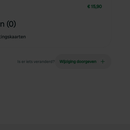
€ 15,90
n (0)
tingskaarten
Is er iets veranderd?
Wijziging doorgeven