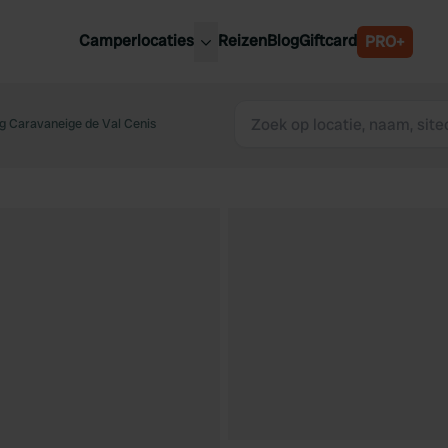
Camperlocaties
Reizen
Blog
Giftcard
PRO+
ste camperplaatsen
België
derland
 Caravaneige de Val Cenis
Luxemburg
itsland
Oostenrijk
ankrijk
Zweden
lië
Zwitserland
anje