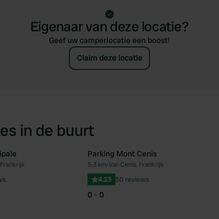
Eigenaar van deze locatie?
Geef uw camperlocatie een boost!
Claim deze locatie
es in de buurt
ipale
Parking Mont Cenis
Frankrijk
5,3 km
•
Val-Cenis, Frankrijk
Favoriet
Fav
ws
4.23
50 reviews
0 - 0