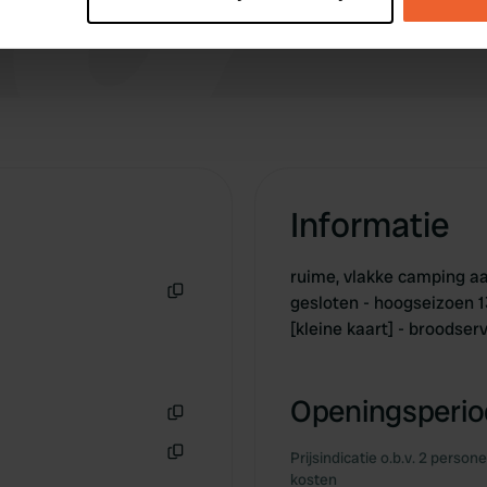
 personal data is processed and set your preferences in the
det
e content and ads, to provide social media features and to analy
 our site with our social media, advertising and analytics partn
 provided to them or that they’ve collected from your use of their
Informatie
ruime, vlakke camping aa
gesloten - hoogseizoen 1
Kopiëren
[kleine kaart] - broodse
Openingsperiod
Kopiëren
Prijsindicatie o.b.v. 2 person
Kopiëren
kosten