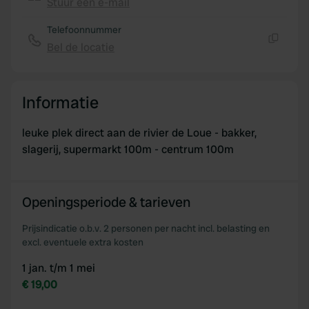
Stuur een e-mail
Kopiëren
of their services.
Telefoonnummer
Bel de locatie
Kopiëren
Informatie
leuke plek direct aan de rivier de Loue - bakker,
slagerij, supermarkt 100m - centrum 100m
Openingsperiode & tarieven
Prijsindicatie o.b.v. 2 personen per nacht incl. belasting en
excl. eventuele extra kosten
1 jan. t/m 1 mei
€ 19,00