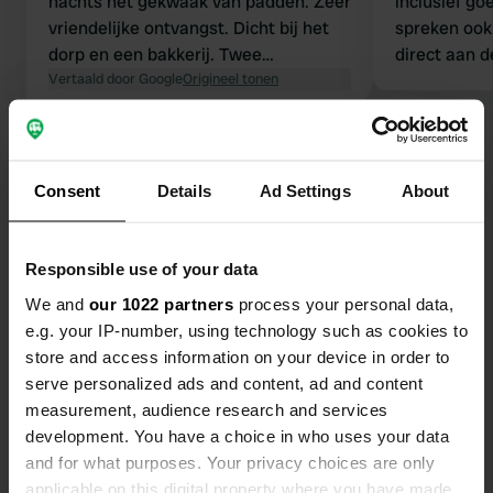
nachts het gekwaak van padden. Zeer
inclusief go
vriendelijke ontvangst. Dicht bij het
spreken ook
dorp en een bakkerij. Twee
direct aan 
supermarkten op loopafstand.
Vertaald door Google
Origineel tonen
op redelijk 
Honden zijn welkom. Schone en goed
modder!! Ge
onderhouden toiletten.
tussen de bo
Bekijk alle 87 reviews
schoon en o
aanvragen bi
Consent
Details
Ad Settings
About
faciliteiten
Ben jij hier geweest?
Supermarkt e
stadje, moo
Responsible use of your data
We and
our 1022 partners
process your personal data,
e.g. your IP-number, using technology such as cookies to
store and access information on your device in order to
Contact
serve personalized ads and content, ad and content
measurement, audience research and services
development. You have a choice in who uses your data
Locatie
and for what purposes. Your privacy choices are only
Rue des Promenades 4
Kopiëren
applicable on this digital property where you have made