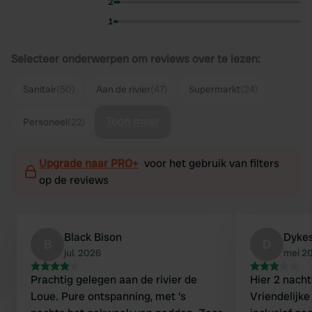
2
1
Selecteer onderwerpen om reviews over te lezen:
Sanitair
(50)
Aan de rivier
(47)
Supermarkt
(24)
Toon meer
Personeel
(22)
Upgrade naar PRO+
voor het gebruik van filters
op de reviews
Black Bison
Dyke
B
D
jul. 2026
mei 2
Prachtig gelegen aan de rivier de
Hier 2 nach
Loue. Pure ontspanning, met 's
Vriendelijke