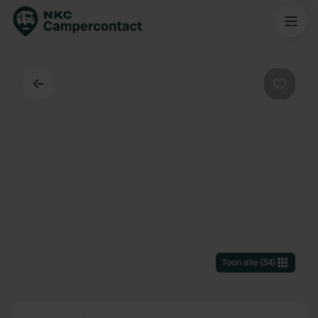
Terug
Favorie
Toon alle
(
34
)