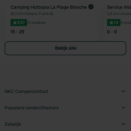
Boek direct
Camping Huttopia La Plage Blanche
Service In
Favoriet
20,1 km
•
Ounans, Frankrijk
2,6 km
•
Lavans
3.57
21 reviews
1.5
2 rev
15 - 25
0 - 0
Bekijk alle
NKC Campercontact
Populaire landen/thema's
Zakelijk