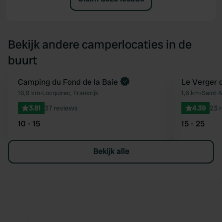
Bekijk andere camperlocaties in de
buurt
Camping du Fond de la Baie
Le Verger 
Favoriet
16,9 km
•
Locquirec, Frankrijk
1,6 km
•
Saint-
3.81
37 reviews
4.39
23 
10 - 15
15 - 25
Bekijk alle