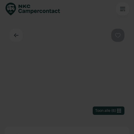
Terug
Favorie
Toon alle
(
6
)