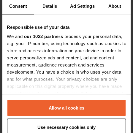
Consent
Details
Ad Settings
About
Bekijk alle 6 reviews
Responsible use of your data
Ben jij hier geweest?
We and
our 1022 partners
process your personal data,
e.g. your IP-number, using technology such as cookies to
store and access information on your device in order to
serve personalized ads and content, ad and content
measurement, audience research and services
development. You have a choice in who uses your data
Contact
and for what purposes. Your privacy choices are only
applicable on this digital property where you have made
Locatie
your choices. You can change or withdraw your consent
Rue de la Prairie
Kopiëren
any time from the Cookie Declaration or by clicking on
29600, Morlaix, Frankrijk
the Privacy trigger icon.
Allow all cookies
Coördinaten
If you allow, we would also like to:
48° 34' 58" N 3° 49' 43" W
Use necessary cookies only
Collect information about your geographical location
Kopiëren