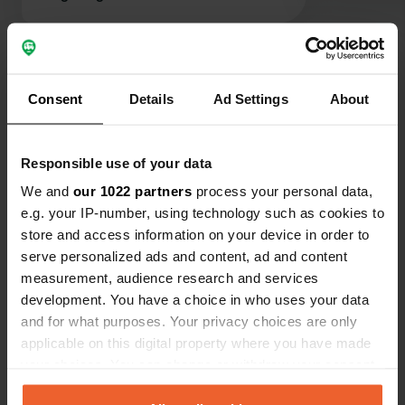
Bekijk alle 13 reviews
Consent
Details
Ad Settings
About
Ben jij hier geweest?
Responsible use of your data
We and
our 1022 partners
process your personal data,
e.g. your IP-number, using technology such as cookies to
store and access information on your device in order to
Contact
serve personalized ads and content, ad and content
measurement, audience research and services
Locatie
development. You have a choice in who uses your data
Route de la ville
Kopiëren
and for what purposes. Your privacy choices are only
18110, Saint-Georges-sur-Moulon, Frankrijk
applicable on this digital property where you have made
your choices. You can change or withdraw your consent
Coördinaten
any time from the Cookie Declaration or by clicking on
47° 11' 9" N 2° 25' 5" E