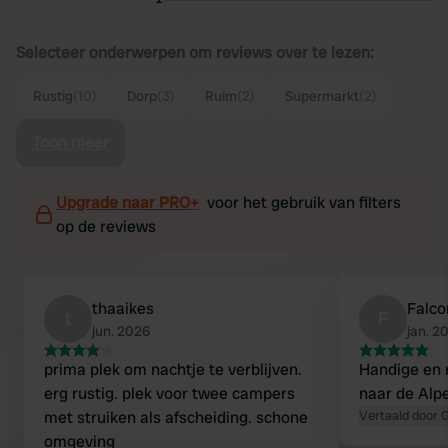
Selecteer onderwerpen om reviews over te lezen:
Rustig
(10)
Dorp
(3)
Ruim
(2)
Supermarkt
(2)
Toon meer
Upgrade naar PRO+
voor het gebruik van filters
op de reviews
thaaikes
Falco
t
F
jun. 2026
jan. 2
prima plek om nachtje te verblijven.
Handige en 
erg rustig. plek voor twee campers
naar de Alp
met struiken als afscheiding. schone
Vertaald door 
omgeving