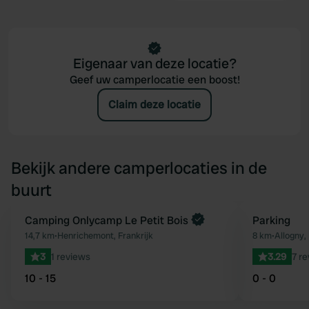
Eigenaar van deze locatie?
Geef uw camperlocatie een boost!
Claim deze locatie
Bekijk andere camperlocaties in de
buurt
Camping Onlycamp Le Petit Bois
Parking
Favoriet
14,7 km
•
Henrichemont, Frankrijk
8 km
•
Allogny, 
3
1 reviews
3.29
7 r
10 - 15
0 - 0