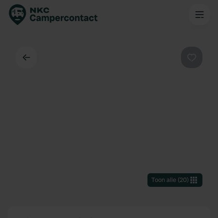
Terug
Favorie
Toon alle
(
20
)