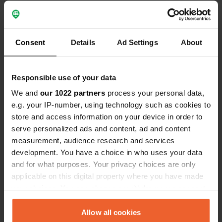
Bekijk alle 5 reviews
Consent
Details
Ad Settings
About
Ben jij hier geweest?
Responsible use of your data
We and
our 1022 partners
process your personal data,
e.g. your IP-number, using technology such as cookies to
store and access information on your device in order to
Contact
serve personalized ads and content, ad and content
measurement, audience research and services
Locatie
development. You have a choice in who uses your data
Grande Rue 20
Kopiëren
and for what purposes. Your privacy choices are only
52220, Rives Dervoises, Frankrijk
applicable on this digital property where you have made
your choices. You can change or withdraw your consent
Coördinaten
any time from the Cookie Declaration or by clicking on
48° 25' 59" N 4° 43' 8" E
the Privacy trigger icon.
Allow all cookies
Kopiëren