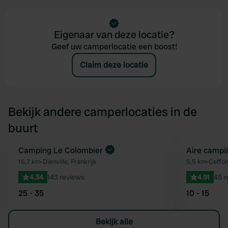
Eigenaar van deze locatie?
Geef uw camperlocatie een boost!
Claim deze locatie
Bekijk andere camperlocaties in de
buurt
Boek direct
Camping Le Colombier
Aire campin
Favoriet
16,7 km
•
Dienville, Frankrijk
5,5 km
•
Ceffon
4.34
143 reviews
4.91
45 r
25 - 35
10 - 15
Bekijk alle