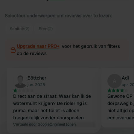
Selecteer onderwerpen om reviews over te lezen:
Sanitair
(2)
Eten
(2)
Upgrade naar PRO+
voor het gebruik van filters
op de reviews
Böttcher
Ad1
A
jun. 2025
apr. 2
Direct aan de straat. Waar kan ik de
Gewone CP 
watermunt krijgen? De riolering is
dorpsweg bi
prima, maar het toilet is alleen
niet altijd 
toegankelijk zonder doorspoelen.
een overnac
Vertaald door Google
Origineel tonen