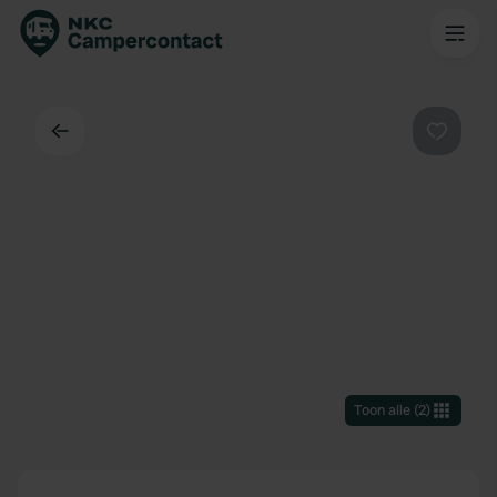
Terug
Favorie
Toon alle
(
2
)