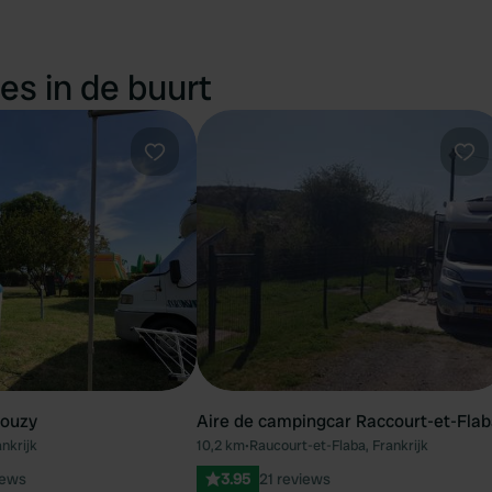
es in de buurt
Favoriet
Fav
ouzy
Aire de campingcar Raccourt-et-Fla
nkrijk
10,2 km
•
Raucourt-et-Flaba, Frankrijk
iews
3.95
21 reviews