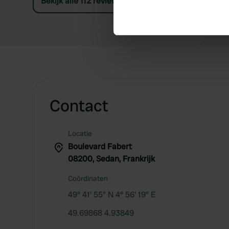
Bekijk alle 112 reviews
Identify your device by ac
Find out more about how your
We use cookies to personalis
information about your use of
other information that you’ve
Contact
Locatie
Boulevard Fabert
08200, Sedan, Frankrijk
Coördinaten
49° 41' 55" N 4° 56' 19" E
49.69868 4.93849