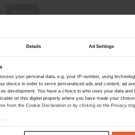
Toon meer
0)
s op de reviews
Details
Ad Settings
JohnvanDaal
jun. 2026
a
Twijfel 3 of 4 sterren. Van en naar Nederland
ocess your personal data, e.g. your IP-number, using technolog
prima tussenstop langs de Maas, prachtig
ur device in order to serve personalized ads and content, ad a
kasteel (entree €12), maar de stad Sedan is
ces development. You have a choice in who uses your data and 
inderdaad niet zoals gehoopt.
licable on this digital property where you have made your choic
e from the Cookie Declaration or by clicking on the Privacy trig
e to:
t your geographical location which can be accurate to within sev