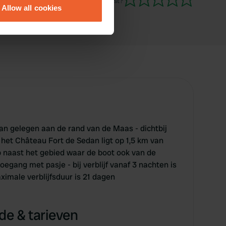
Ben jij hier geweest?
Allow all cookies
ails section
.
se our traffic. We also share
ers who may combine it with
 services.
n gelegen aan de rand van de Maas - dichtbij
 het Château Fort de Sedan ligt op 1,5 km van
op naast het gebied waar de boot ook van de
oegang met pasje - bij verblijf vanaf 3 nachten is
ximale verblijfsduur is 21 dagen
e & tarieven