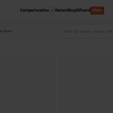
Camperlocaties
Reizen
Blog
Giftcard
PRO+
ste camperplaatsen
België
derland
de Sedan
Luxemburg
itsland
Oostenrijk
ankrijk
Zweden
lië
Zwitserland
anje