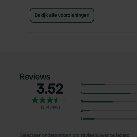
Bekijk alle voorzieningen
Reviews
3.52
5
4
3
112 reviews
2
1
Selecteer onderwerpen om reviews over te lezen: