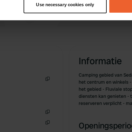
tively scanning it for specific characteristics (fingerprinting)
Use necessary cookies only
 personal data is processed and set your preferences in the
det
e content and ads, to provide social media features and to analy
 our site with our social media, advertising and analytics partn
 provided to them or that they’ve collected from your use of their
Informatie
Camping gebied van Seda
het centrum en winkels -
Kopiëren
het gebied - Fluviale st
diensten kan genieten - t
reserveren verplicht - ma
Kopiëren
Openingsperiod
Kopiëren