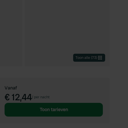
Toon alle
(
73
)
Vanaf
€ 12,44
/
per nacht
Toon tarieven