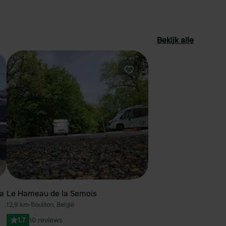
Bekijk alle
oriet
Favoriet
ba
Le Hameau de la Semois
12,9 km
•
Bouillon, België
1.7
10 reviews