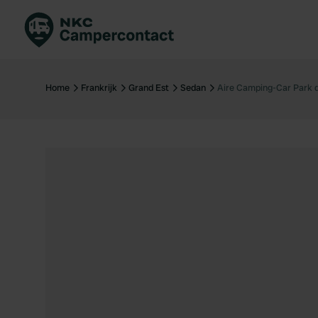
Boek direct
Be
Nederland
Ne
Home
Frankrijk
Grand Est
Sedan
Aire Camping-Car Park 
Duitsland
Du
Frankrijk
Fr
Italië
Ita
Veilig boeken
Sp
Bekijk alle...