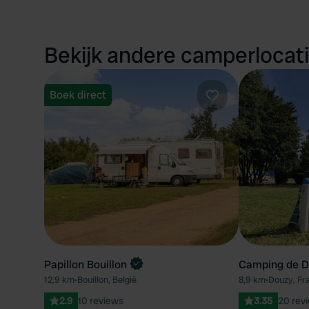
Bekijk andere camperlocati
Boek direct
Favoriet
Papillon Bouillon
Camping de D
12,9 km
•
Bouillon, België
8,9 km
•
Douzy, Fra
2.9
10 reviews
3.35
20 rev