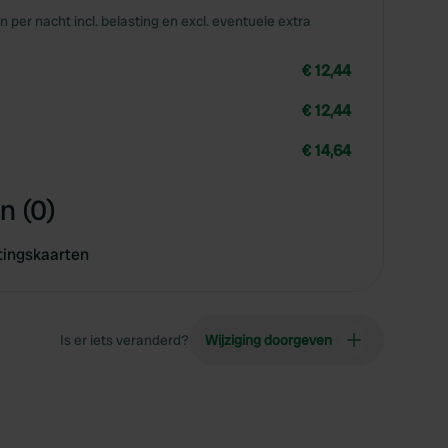
en per nacht incl. belasting en excl. eventuele extra
€ 12,44
€ 12,44
€ 14,64
n (0)
tingskaarten
Is er iets veranderd?
Wijziging doorgeven