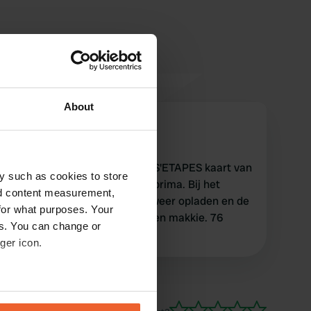
About
NKCjoke2024!
N
mei 2026
Mooie rustige plek. Mijn PASS'ETAPES kaart van
y such as cookies to store
zo'n 8 jaar terug werkte nog prima. Bij het
nd content measurement,
verlater van de CP de kaart weer opladen en de
for what purposes. Your
slagboom gaat weer open. Een makkie. 76
es. You can change or
jarige...
ger icon.
eral meters