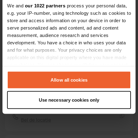
17470, Aulnay, Frankrijk
We and
our 1022 partners
process your personal data,
e.g. your IP-number, using technology such as cookies to
Coördinaten
store and access information on your device in order to
46° 1' 10" N 0° 20' 45" W
serve personalized ads and content, ad and content
Kopiëren
46.01947 -0.34591
measurement, audience research and services
Kopiëren
development. You have a choice in who uses your data
Sitecode
and for what purposes. Your privacy choices are only
2803
applicable on this digital property where you have made
Kopiëren
your choices. You can change or withdraw your consent
PRO+
Upgrade naar
PRO+
any time from the Cookie Declaration or by clicking on
voor alle contactgegevens
the Privacy trigger icon.
Allow all cookies
Kaart
If you allow, we would also like to:
Toon op kaart
Use necessary cookies only
Collect information about your geographical location
which can be accurate to within several meters
Telefoonnummer
Identify your device by actively scanning it for
Bel de locatie
Kopiëren
specific characteristics (fingerprinting)
Find out more about how your personal data is processed