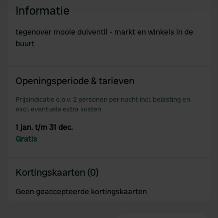
and set your preferences in the
details section
.
Informatie
We use cookies to personalise content and ads, to
tegenover mooie duiventil - markt en winkels in de
provide social media features and to analyse our traffic.
buurt
We also share information about your use of our site with
our social media, advertising and analytics partners who
may combine it with other information that you’ve
Openingsperiode & tarieven
provided to them or that they’ve collected from your use
of their services.
Prijsindicatie o.b.v. 2 personen per nacht incl. belasting en
excl. eventuele extra kosten
1 jan. t/m 31 dec.
Gratis
Kortingskaarten (0)
Geen geaccepteerde kortingskaarten