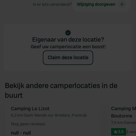
Is er iets veranderd?
Wijziging doorgeven
Eigenaar van deze locatie?
Geef uw camperlocatie een boost!
Claim deze locatie
Bekijk andere camperlocaties in de
buurt
Camping Le Lizot
Camping Mu
Favoriet
6,2 km
•
Saint-Mandé-sur-Brédoire, Frankrijk
Boutonne
7,5 km
•
Dampie
Nog geen reviews
3.5
2 rev
null - null