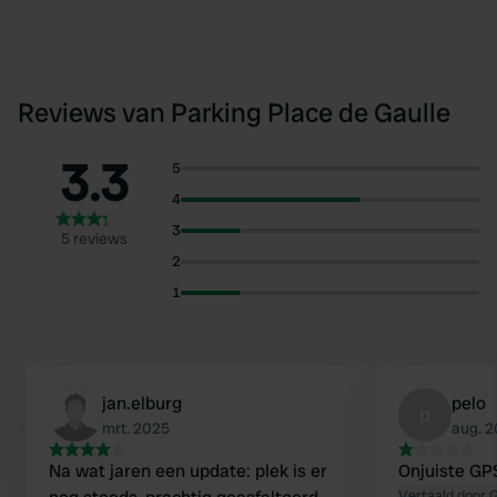
Reviews van Parking Place de Gaulle
3.3
5
4
3
5 reviews
2
1
jan.elburg
pelo
p
mrt. 2025
aug. 2
Na wat jaren een update: plek is er
Onjuiste GP
Vertaald door 