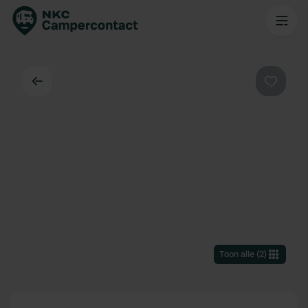
Terug
Favorie
Toon alle
(
2
)