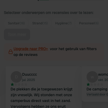
Selecteer onderwerpen om recensies over te lezen:
Sanitair
(16)
Strand
(15)
Hygiëne
(7)
Personeel
(6)
Toon meer
Upgrade naar PRO+
voor het gebruik van filters
op de reviews
Duucccc
womo
D
w
jul. 2025
okt. 2
De plekken die je toegewezen krijgt
De camping 
zijn vreselijk. Wij stonden met onze
Vertaald door 
camperbus direct vast in het zand.
Vervolgens hebben ze ons eruit