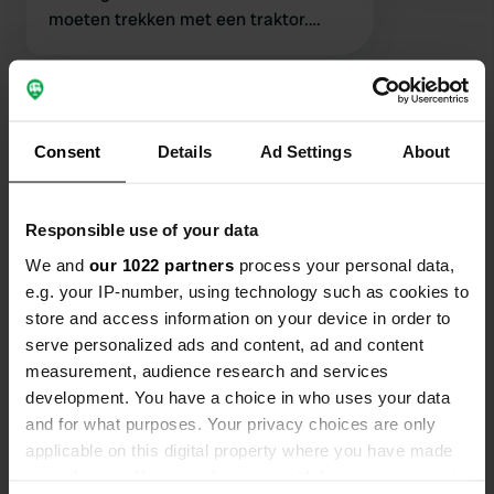
moeten trekken met een traktor.
Daarna kregen we een plek direct
onder de bramen bomen. ALLES zat
onder de bramen. Daarnaast was het
Bekijk alle 27 reviews
toilet gebouw niet schoon en lopen er
heel veel jonge kinderen door de wc’s
Consent
Details
Ad Settings
About
te rennen. En wil je wifi? Dan betaal
Ben jij hier geweest?
je eerst 8 euro per apparaat voor een
dag. En dan werkt die niet
Responsible use of your data
We and
our 1022 partners
process your personal data,
e.g. your IP-number, using technology such as cookies to
store and access information on your device in order to
serve personalized ads and content, ad and content
Contact
measurement, audience research and services
development. You have a choice in who uses your data
Locatie
and for what purposes. Your privacy choices are only
Avenue de l'Océan 2655
Kopiëren
applicable on this digital property where you have made
40660, Moliets-et-Maâ, Frankrijk
your choices. You can change or withdraw your consent