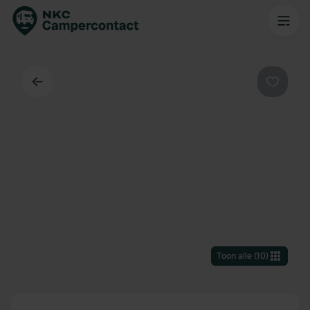
Terug
Favorie
Toon alle
(
10
)