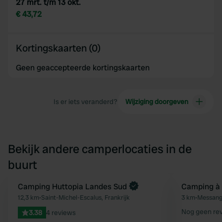
27 mrt. t/m 13 okt.
€ 43,72
Kortingskaarten (0)
Geen geaccepteerde kortingskaarten
Is er iets veranderd?
Wijziging doorgeven
Bekijk andere camperlocaties in de
buurt
Boek direct
Camping Huttopia Landes Sud
Camping à 
Favoriet
12,3 km
•
Saint-Michel-Escalus, Frankrijk
3 km
•
Messange
Nog geen re
3.38
4 reviews