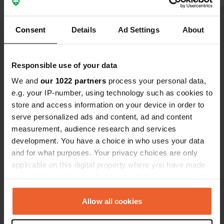
loopt. Geen wijnproeverij, geen
Vertaald door Google
Origineel tonen
is plaats v
rondleidingen, geen flessen te koop.
omdat het e
We keken naar de druivenplukkers,
de eigenare
Consent
Details
Ad Settings
About
Bekijk alle 10 reviews
maar mochten de velden niet
proefmogelij
oplopen.
maar dus oo
moeten kope
Responsible use of your data
Ben jij hier geweest?
We and
our 1022 partners
process your personal data,
e.g. your IP-number, using technology such as cookies to
store and access information on your device in order to
serve personalized ads and content, ad and content
measurement, audience research and services
Contact
development. You have a choice in who uses your data
and for what purposes. Your privacy choices are only
applicable on this digital property where you have made
Locatie
your choices. You can change or withdraw your consent
Grand Faurie
Kopiëren
any time from the Cookie Declaration or by clicking on
33330, Saint-Émilion, Frankrijk
the Privacy trigger icon.
Allow all cookies
Coördinaten