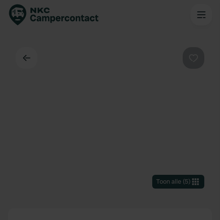
Terug
Favorie
Toon alle
(
5
)