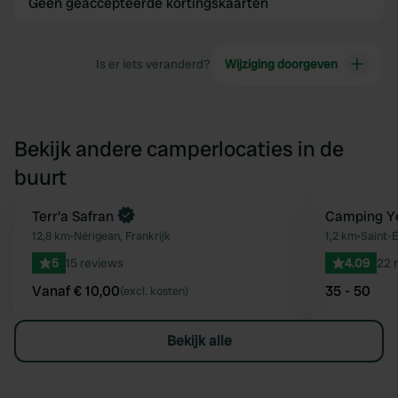
Geen geaccepteerde kortingskaarten
Is er iets veranderd?
Wijziging doorgeven
Bekijk andere camperlocaties in de
buurt
Boek direct
Terr'a Safran
Camping Yel
Favoriet
12,8 km
•
Nérigean, Frankrijk
1,2 km
•
Saint-É
5
15 reviews
4.09
22 
Vanaf € 10,00
35 - 50
(excl. kosten)
Bekijk alle