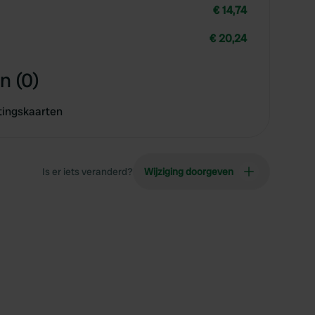
€ 14,74
€ 20,24
n (0)
tingskaarten
Is er iets veranderd?
Wijziging doorgeven