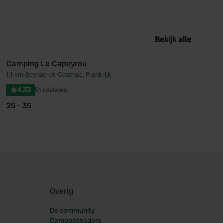
Bekijk alle
Camping Le Capeyrou
1,1 km
•
Beynac-et-Cazenac, Frankrijk
oriet
Favoriet
4.33
51 reviews
25 - 35
Overig
De community
Campbassadors