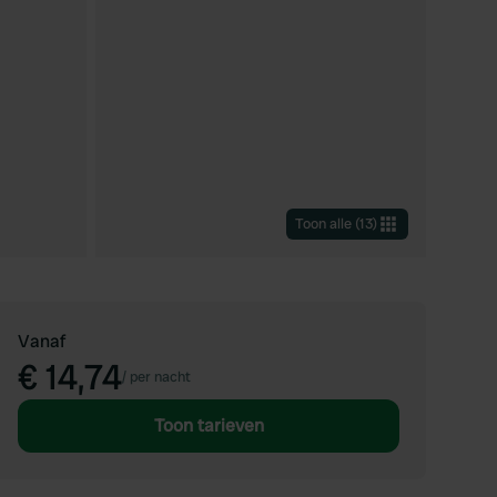
Toon alle
(
13
)
Vanaf
€ 14,74
/
per nacht
Toon tarieven