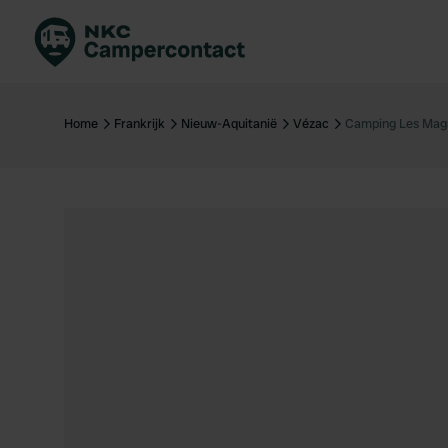
Boek direct
Be
Nederland
Ne
Home
Frankrijk
Nieuw-Aquitanië
Vézac
Camping Les Mag
Duitsland
Du
Frankrijk
Fr
Italië
Ita
Veilig boeken
Sp
Bekijk alle...