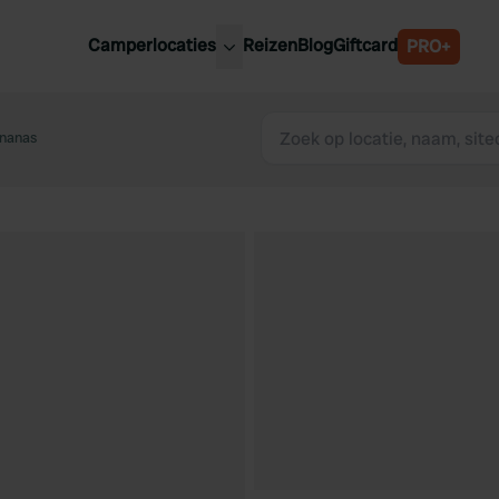
Camperlocaties
Reizen
Blog
Giftcard
PRO+
ste camperplaatsen
België
derland
nanas
Luxemburg
itsland
Oostenrijk
ankrijk
Zweden
lië
Zwitserland
anje