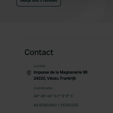
Bekijk alle 5 reviews
Contact
Locatie
Impasse de la Magnanerie 98
24220, Vézac, Frankrijk
Coördinaten
44° 49' 44" N 1° 9' 8" E
44.82902401 1.15230233