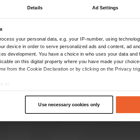
Details
Ad Settings
Toon meer
enaar
(2)
a
s op de reviews
ocess your personal data, e.g. your IP-number, using technolog
ur device in order to serve personalized ads and content, ad a
ces development. You have a choice in who uses your data and 
f.a.m.jacobs@gmail.com
f
licable on this digital property where you have made your choic
aug. 2025
e from the Cookie Declaration or by clicking on the Privacy trig
Bij toeval hier terecht gekomen. Uiteindelijk 5
nachten gestaan. Echt een Franse sfeer met
e to:
terras, behulpzame eigenaren en mooie plekken
t your geographical location which can be accurate to within sev
tussen de bomen. Klein puntje van kritiek zijn de
tively scanning it for specific characteristics (fingerprinting)
Use necessary cookies only
zanderige plekken.
 personal data is processed and set your preferences in the
det
e content and ads, to provide social media features and to analy
 our site with our social media, advertising and analytics partn
 provided to them or that they’ve collected from your use of their