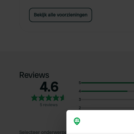
Bekijk alle voorzieningen
Reviews
4.6
5
4
3
5 reviews
2
1
Selecteer onderwerpen om reviews over te lezen: