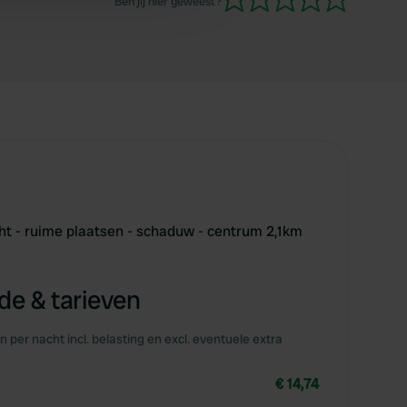
Ben jij hier geweest?
ht - ruime plaatsen - schaduw - centrum 2,1km
e & tarieven
en per nacht incl. belasting en excl. eventuele extra
€ 14,74