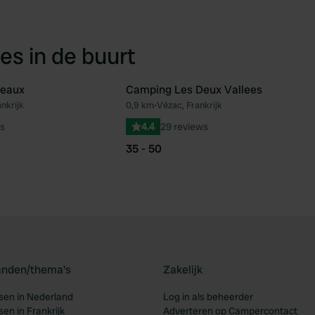
es in de buurt
teaux
Camping Les Deux Vallees
nkrijk
0,9 km
•
Vézac, Frankrijk
Favoriet
Fav
s
4.4
29 reviews
35 - 50
landen/thema's
Zakelijk
en in Nederland
Log in als beheerder
en in Frankrijk
Adverteren op Campercontact