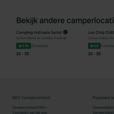
Bekijk andere camperlocati
Camping Huttopia Sarlat
Les Cinq Châ
Boek direct
9,3 km
•
Sarlat-la-Canéda, Frankrijk
0,4 km
•
Vézac, Fra
Favoriet
3.35
23 reviews
4.8
5 review
25 - 35
25 - 35
NKC Campercontact
Populaire 
Campercontact PRO+
Camperplaats
Voordelen van de app
Camperplaats