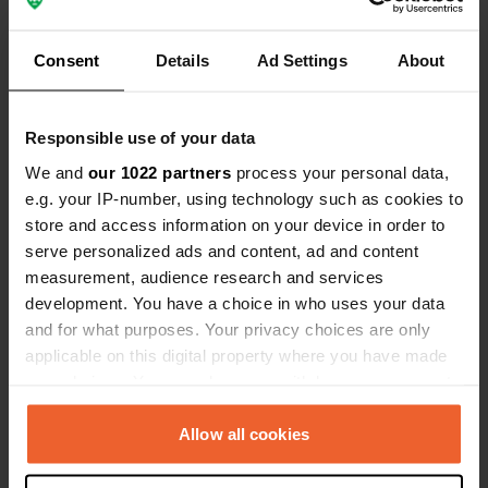
Bekijk alle 6 reviews
Consent
Details
Ad Settings
About
Ben jij hier geweest?
Responsible use of your data
We and
our 1022 partners
process your personal data,
e.g. your IP-number, using technology such as cookies to
store and access information on your device in order to
Contact
serve personalized ads and content, ad and content
measurement, audience research and services
development. You have a choice in who uses your data
Locatie
and for what purposes. Your privacy choices are only
Rue Saint-Grégoire 47
Kopiëren
applicable on this digital property where you have made
50170, Servon, Frankrijk
your choices. You can change or withdraw your consent
Coördinaten
any time from the Cookie Declaration or by clicking on
48° 35' 49" N 1° 24' 45" W
the Privacy trigger icon.
Allow all cookies
Kopiëren
48.59685 -1.4125
If you allow, we would also like to: