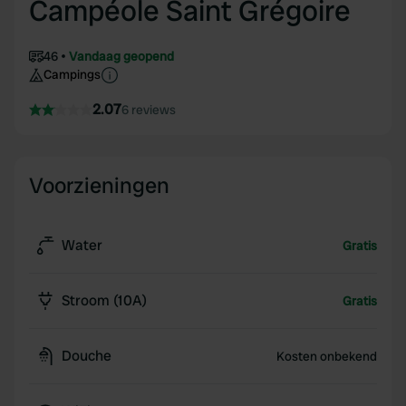
Campéole Saint Grégoire
46
Vandaag geopend
Campings
2.07
6 reviews
Voorzieningen
Water
Gratis
Stroom (10A)
Gratis
Douche
Kosten onbekend