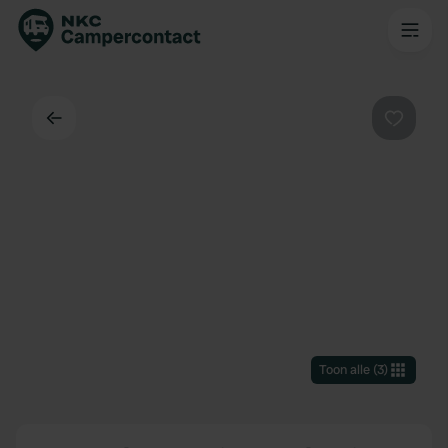
Terug
Favorie
Toon alle
(
3
)