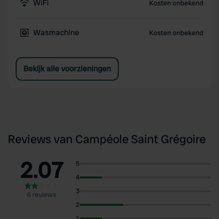
WiFi
Kosten onbekend
Wasmachine
Kosten onbekend
Bekijk alle voorzieningen
Reviews van Campéole Saint Grégoire
2.07
5
4
3
6 reviews
2
1