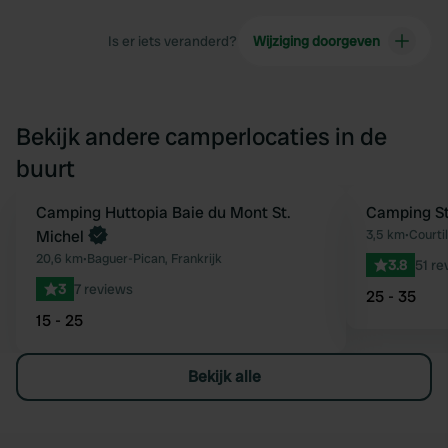
Is er iets veranderd?
Wijziging doorgeven
Bekijk andere camperlocaties in de
buurt
Boek direct
Camping Huttopia Baie du Mont St.
Camping St
Favoriet
Michel
3,5 km
•
Courtil
20,6 km
•
Baguer-Pican, Frankrijk
3.8
51 re
3
7 reviews
25 - 35
15 - 25
Bekijk alle