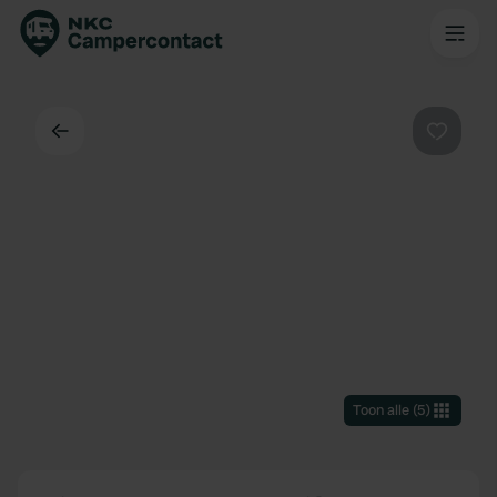
Terug
Favorie
Toon alle
(
5
)