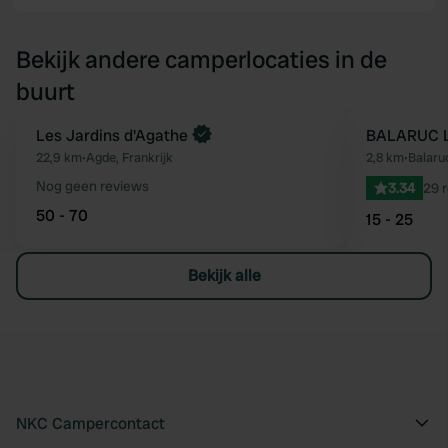
Bekijk andere camperlocaties in de
buurt
Les Jardins d'Agathe
BALARUC L
Favoriet
22,9 km
•
Agde, Frankrijk
2,8 km
•
Balaruc
Nog geen reviews
3.34
29 
50 - 70
15 - 25
Bekijk alle
NKC Campercontact