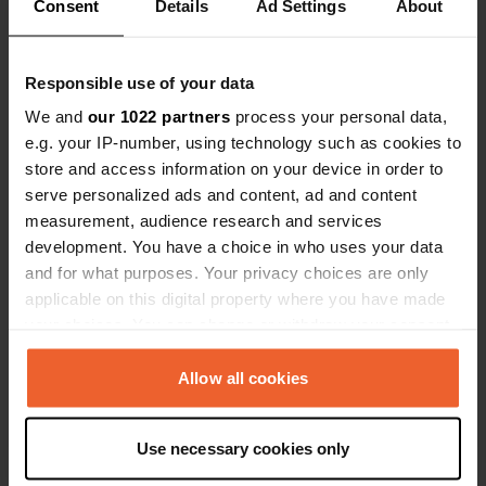
Consent
Details
Ad Settings
About
ongeveer twintig campers.
Ben jij hier geweest?
Responsible use of your data
We and
our 1022 partners
process your personal data,
e.g. your IP-number, using technology such as cookies to
store and access information on your device in order to
serve personalized ads and content, ad and content
Contact
measurement, audience research and services
development. You have a choice in who uses your data
Locatie
and for what purposes. Your privacy choices are only
Chemin de la Catonnière
applicable on this digital property where you have made
Kopiëren
34140, Bouzigues, Frankrijk
your choices. You can change or withdraw your consent
any time from the Cookie Declaration or by clicking on
Coördinaten
the Privacy trigger icon.
Allow all cookies
43° 26' 56" N 3° 38' 47" E
Kopiëren
If you allow, we would also like to:
43.44899 3.64641
Use necessary cookies only
Collect information about your geographical location
Kopiëren
which can be accurate to within several meters