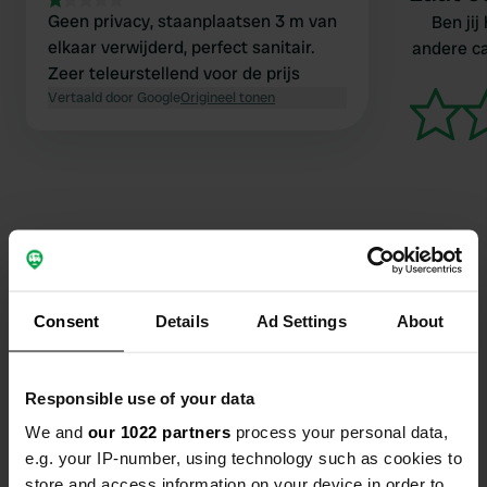
Geen privacy, staanplaatsen 3 m van
Ben jij
elkaar verwijderd, perfect sanitair.
andere c
Zeer teleurstellend voor de prijs
Vertaald door Google
Origineel tonen
Contact
Consent
Details
Ad Settings
About
Locatie
La Libaudière
Kopiëren
85700, Pouzauges, Frankrijk
Responsible use of your data
We and
our 1022 partners
process your personal data,
Coördinaten
e.g. your IP-number, using technology such as cookies to
46° 47' 58" N 0° 47' 44" W
store and access information on your device in order to