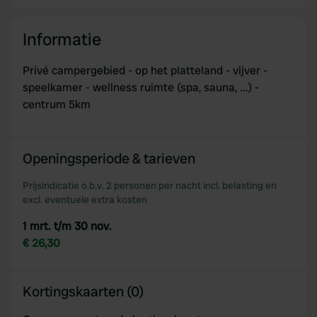
provide social media features and to analyse our traffic.
We also share information about your use of our site with
Informatie
our social media, advertising and analytics partners who
may combine it with other information that you’ve
Privé campergebied - op het platteland - vijver -
provided to them or that they’ve collected from your use
speelkamer - wellness ruimte (spa, sauna, ...) -
of their services.
centrum 5km
Openingsperiode & tarieven
Prijsindicatie o.b.v. 2 personen per nacht incl. belasting en
excl. eventuele extra kosten
1 mrt. t/m 30 nov.
€ 26,30
Kortingskaarten (0)