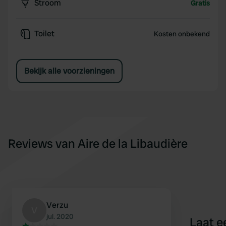
Stroom
Gratis
Toilet
Kosten onbekend
Bekijk alle voorzieningen
Reviews van Aire de la Libaudière
Verzu
V
jul. 2020
Laat e