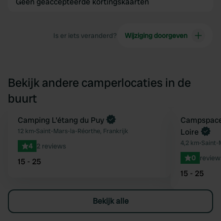
Geen geaccepteerde kortingskaarten
Is er iets veranderd?
Wijziging doorgeven
Bekijk andere camperlocaties in de
buurt
Camping L’étang du Puy
Boek direct
Campspace 
Favoriet
12 km
•
Saint-Mars-la-Réorthe, Frankrijk
Loire
4,2 km
•
Saint-
4
2 reviews
0
review
15 - 25
15 - 25
Bekijk alle