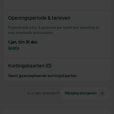
provide social media features and to analyse our traffic.
We also share information about your use of our site with
our social media, advertising and analytics partners who
Openingsperiode & tarieven
may combine it with other information that you’ve
provided to them or that they’ve collected from your use
Prijsindicatie o.b.v. 2 personen per nacht incl. belasting en
excl. eventuele extra kosten
of their services.
1 jan. t/m 31 dec.
Gratis
Kortingskaarten (0)
Geen geaccepteerde kortingskaarten
Is er iets veranderd?
Wijziging doorgeven