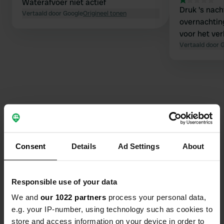
Waterafvoer niet actief
Druk 's nach
Vertaald door Google
Origineel tonen
overnachtin
voor het ver
Vertaald door 
Contact
Consent
Details
Ad Settings
About
Locatie
Viale Sant' Agostino
Kopiëren
36100, Vicenza, Italië
Responsible use of your data
We and
our 1022 partners
process your personal data,
Coördinaten
e.g. your IP-number, using technology such as cookies to
45° 30' 58" N 11° 30' 38" E
store and access information on your device in order to