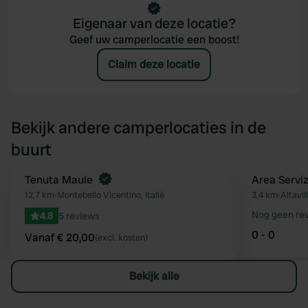
Eigenaar van deze locatie?
Geef uw camperlocatie een boost!
Claim deze locatie
Bekijk andere camperlocaties in de
buurt
Boek direct
Tenuta Maule
Area Serviz
Favoriet
12,7 km
•
Montebello Vicentino, Italië
3,4 km
•
Altavil
Nog geen re
4.8
5 reviews
0 - 0
Vanaf € 20,00
(excl. kosten)
Bekijk alle