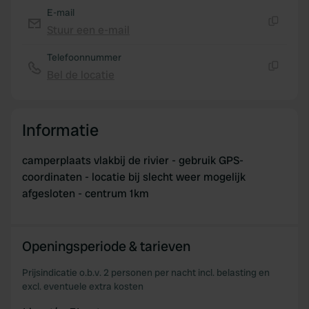
E-mail
We use cookies to personalise content and ads, to
Stuur een e-mail
Kopiëren
provide social media features and to analyse our traffic.
We also share information about your use of our site with
Telefoonnummer
our social media, advertising and analytics partners who
Bel de locatie
Kopiëren
may combine it with other information that you’ve
provided to them or that they’ve collected from your use
of their services.
Informatie
camperplaats vlakbij de rivier - gebruik GPS-
coordinaten - locatie bij slecht weer mogelijk
afgesloten - centrum 1km
Openingsperiode & tarieven
Prijsindicatie o.b.v. 2 personen per nacht incl. belasting en
excl. eventuele extra kosten