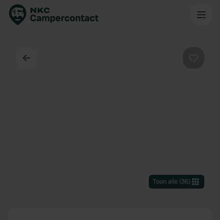
Terug
Favorie
Toon alle
(
36
)