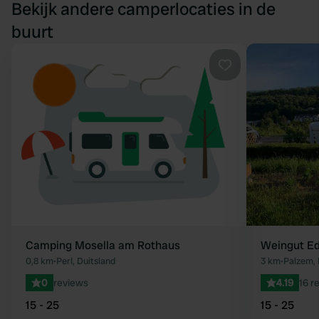
Bekijk andere camperlocaties in de
buurt
Favoriet
Camping Mosella am Rothaus
Weingut Ed
0,8 km
•
Perl, Duitsland
3 km
•
Palzem, 
0
reviews
4.19
16 r
15 - 25
15 - 25