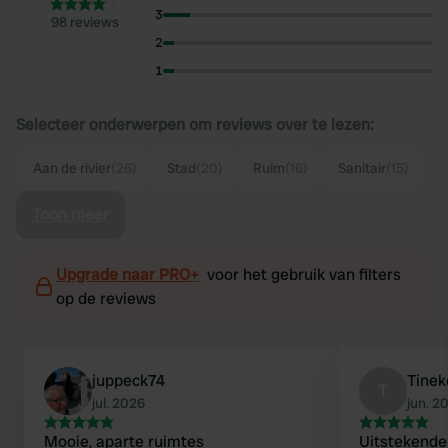
3
98 reviews
2
1
Selecteer onderwerpen om reviews over te lezen:
Aan de rivier
(26)
Stad
(20)
Ruim
(16)
Sanitair
(15)
Toon meer
Upgrade naar PRO+
voor het gebruik van filters
op de reviews
juppeck74
Tinek
T
jul. 2026
jun. 2
Mooie, aparte ruimtes
Uitstekende