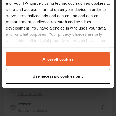
e.g. your IP-number, using technology such as cookies to
Route du Vin 2
Kopiëren
store and access information on your device in order to
5405, Remich, Luxemburg
serve personalized ads and content, ad and content
Coördinaten
measurement, audience research and services
development. You have a choice in who uses your data
49° 32' 21" N 6° 21' 46" E
and for what purposes. Your privacy choices are only
Kopiëren
49.53903 6.36268
applicable on this digital property where you have made
Kopiëren
your choices. You can change or withdraw your consent
Sitecode
any time from the Cookie Declaration or by clicking on
74657
the Privacy trigger icon.
Kopiëren
Allow all cookies
PRO+
Upgrade naar
PRO+
If you allow, we would also like to:
voor alle contactgegevens
Use necessary cookies only
Collect information about your geographical location
which can be accurate to within several meters
Kaart
Identify your device by actively scanning it for
Toon op kaart
specific characteristics (fingerprinting)
Website
Find out more about how your personal data is processed
Bezoek website
and set your preferences in the
details section
.
Kopiëren