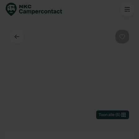
Terug
Favorie
Toon alle
(
5
)