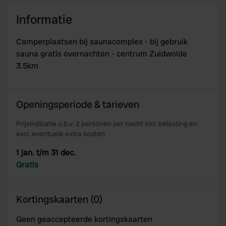
provide social media features and to analyse our traffic.
We also share information about your use of our site with
Informatie
our social media, advertising and analytics partners who
may combine it with other information that you’ve
Camperplaatsen bij saunacomplex - bij gebruik
provided to them or that they’ve collected from your use
sauna gratis overnachten - centrum Zuidwolde
of their services.
3.5km
Openingsperiode & tarieven
Prijsindicatie o.b.v. 2 personen per nacht incl. belasting en
excl. eventuele extra kosten
1 jan. t/m 31 dec.
Gratis
Kortingskaarten (0)
Geen geaccepteerde kortingskaarten