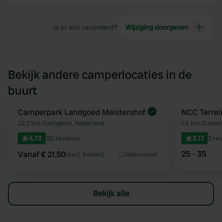
Is er iets veranderd?
Wijziging doorgeven
Bekijk andere camperlocaties in de
buurt
Boek direct
Camperpark Landgoed Meistershof
NCC Terrei
Favoriet
22,2 km
•
Dwingeloo, Nederland
1,6 km
•
Zuidwo
4.73
30 reviews
3.17
3 re
25 - 35
Vanaf € 21,50
(excl. kosten)
Gepromoot
Bekijk alle