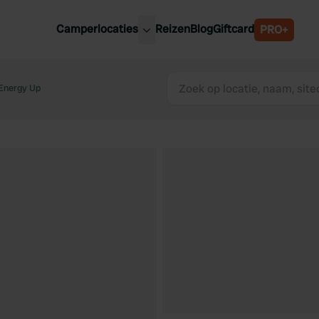
Camperlocaties
Reizen
Blog
Giftcard
PRO+
ste camperplaatsen
België
derland
Energy Up
Luxemburg
itsland
Oostenrijk
ankrijk
Zweden
lië
Zwitserland
anje