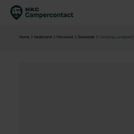
Boek direct
Be
Nederland
Ne
Home
Nederland
Flevoland
Zeewolde
Camping Landgoed 
Duitsland
Du
Frankrijk
Fr
Italië
Ita
Veilig boeken
Sp
Bekijk alle...