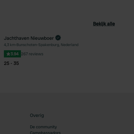
Bekijk alle
Jachthaven Nieuwboer
4,3 km
•
Bunschoten-Spakenburg, Nederland
oriet
Favoriet
3.94
267 reviews
25 - 35
Overig
De community
Campbassadors