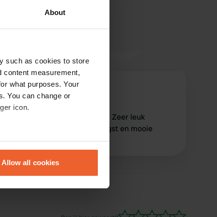
About
y such as cookies to store
nd content measurement,
for what purposes. Your
Eijgenwijs
E
es. You can change or
mei 2025
ger icon.
Camping is prachtig opgezet. Zeer leuk
concept. Vriendelijke ontvangst en mooie
plekken.
eral meters
Allow all cookies
ails section
.
se our traffic. We also share
ers who may combine it with
 services.