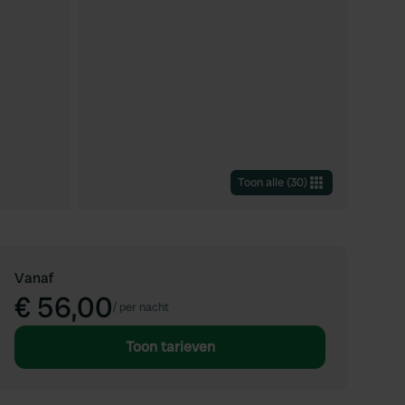
Toon alle
(
30
)
Vanaf
€ 56,00
/
per nacht
Toon tarieven