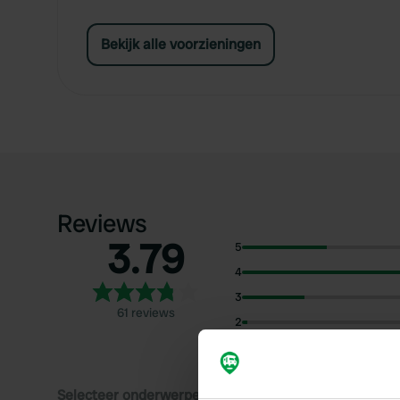
Bekijk alle voorzieningen
Reviews
3.79
5
4
3
61 reviews
2
1
Selecteer onderwerpen om reviews over te lezen: