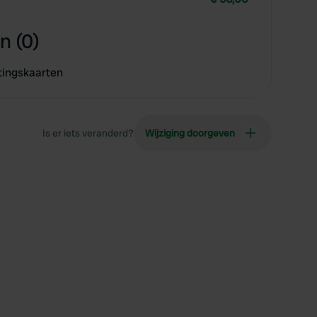
n (0)
tingskaarten
Is er iets veranderd?
Wijziging doorgeven