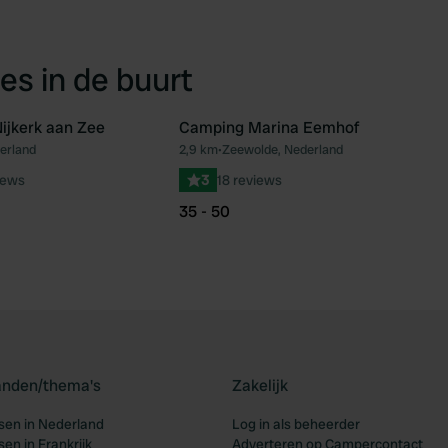
es in de buurt
ijkerk aan Zee
Camping Marina Eemhof
derland
2,9 km
•
Zeewolde, Nederland
Favoriet
Fav
iews
3
18 reviews
35 - 50
landen/thema's
Zakelijk
en in Nederland
Log in als beheerder
en in Frankrijk
Adverteren op Campercontact