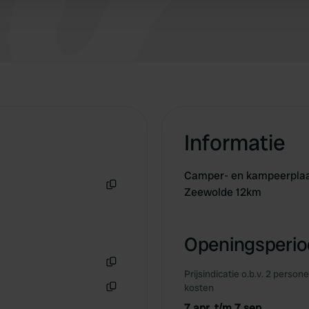
Informatie
Camper- en kampeerplaat
Zeewolde 12km
Kopiëren
Openingsperiod
Prijsindicatie o.b.v. 2 person
Kopiëren
kosten
Kopiëren
7 apr. t/m 7 sep.