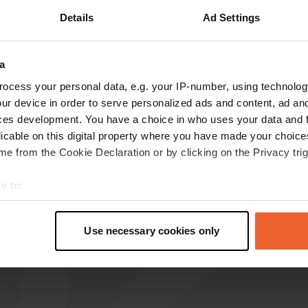
Details
Ad Settings
Toon meer
a
s op de reviews
ocess your personal data, e.g. your IP-number, using technolog
ur device in order to serve personalized ads and content, ad a
ces development. You have a choice in who uses your data and 
nolcampert
n
licable on this digital property where you have made your choic
mei 2026
e from the Cookie Declaration or by clicking on the Privacy trig
Mooie camping en sanitair prima in orde, er
hangt een rustige sfeer...👍👌
e to:
t your geographical location which can be accurate to within sev
tively scanning it for specific characteristics (fingerprinting)
Use necessary cookies only
 personal data is processed and set your preferences in the
det
e content and ads, to provide social media features and to analy
 our site with our social media, advertising and analytics partn
 provided to them or that they’ve collected from your use of their