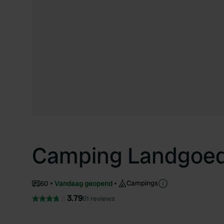
Camping Landgoed
Campings
60
Vandaag geopend
3.79
61 reviews