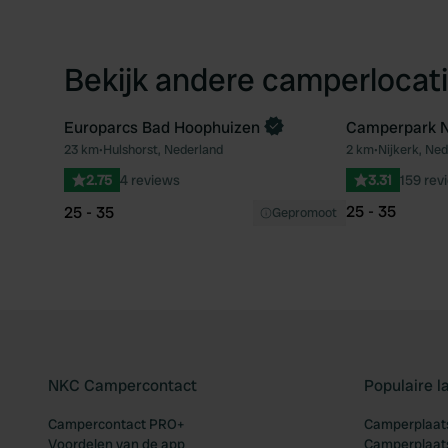
Bekijk andere camperlocati
Europarcs Bad Hoophuizen
Camperpark N
Boek direct
23 km
•
Hulshorst, Nederland
2 km
•
Nijkerk, Ne
Favoriet
2.75
4 reviews
3.31
159 rev
25 - 35
25 - 35
Gepromoot
NKC Campercontact
Populaire 
Campercontact PRO+
Camperplaats
Voordelen van de app
Camperplaats