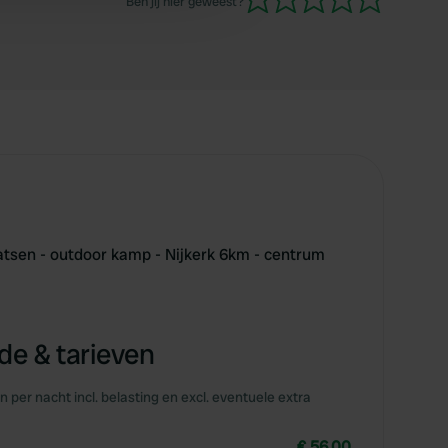
Ben jij hier geweest?
sen - outdoor kamp - Nijkerk 6km - centrum
e & tarieven
en per nacht incl. belasting en excl. eventuele extra
€ 56,00