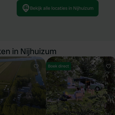
Bekijk alle locaties in Nijhuizum
en in Nijhuizum
Boek direct
Favoriet
Fav