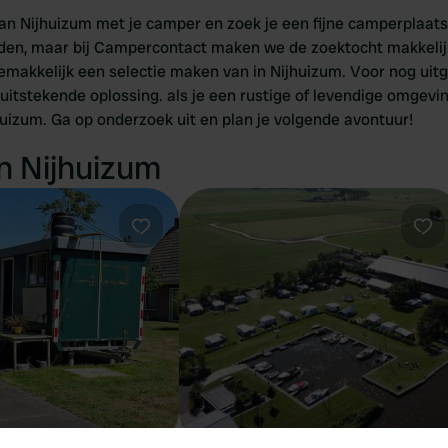
n Nijhuizum met je camper en zoek je een fijne camperplaats?
inden, maar bij Campercontact maken we de zoektocht makkelij
gemakkelijk een selectie maken van in Nijhuizum. Voor nog uitge
uitstekende oplossing. als je een rustige of levendige omgeving
uizum. Ga op onderzoek uit en plan je volgende avontuur!
n Nijhuizum
Favoriet
Fav