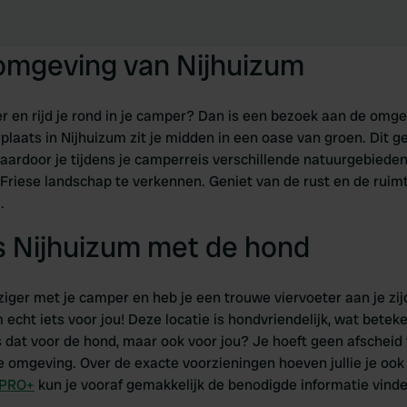
 omgeving van Nijhuizum
er en rijd je rond in je camper? Dan is een bezoek aan de omg
laats in Nijhuizum zit je midden in een oase van groen. Dit g
waardoor je tijdens je camperreis verschillende natuurgebieden
Friese landschap te verkennen. Geniet van de rust en de ruimte 
.
 Nijhuizum met de hond
ziger met je camper en heb je een trouwe viervoeter aan je zij
echt iets voor jou! Deze locatie is hondvriendelijk, wat beteke
 is dat voor de hond, maar ook voor jou? Je hoeft geen afsche
ke omgeving. Over de exacte voorzieningen hoeven jullie je oo
 PRO+
kun je vooraf gemakkelijk de benodigde informatie vind