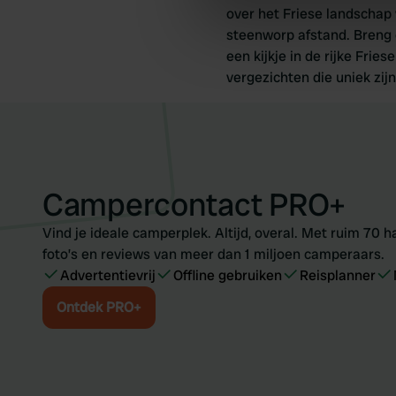
We use cookies to personalis
over het Friese landschap
information about your use of
steenworp afstand. Breng
other information that you’ve
een kijkje in de rijke Fri
vergezichten die uniek zijn
Campercontact PRO+
Vind je ideale camperplek. Altijd, overal. Met ruim 70 ha
foto’s en reviews van meer dan 1 miljoen camperaars.
Advertentievrij
Offline gebruiken
Reisplanner
Ontdek PRO+