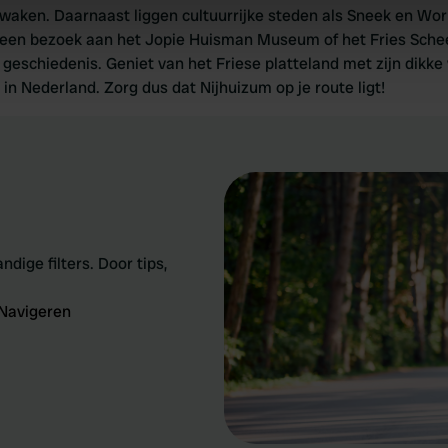
e content and ads, to provide social media features and to analy
 waken. Daarnaast liggen cultuurrijke steden als Sneek en Wo
 our site with our social media, advertising and analytics partn
 een bezoek aan het Jopie Huisman Museum of het Fries Sche
 provided to them or that they’ve collected from your use of their
ese geschiedenis. Geniet van het Friese platteland met zijn dik
 in Nederland. Zorg dus dat Nijhuizum op je route ligt!
ndige filters. Door tips,
Navigeren