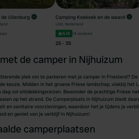
 de Uilenburg
Camping Koekoek en de waard
land
IJlst, Nederland
iews
4.14
14 reviews
25 - 35
met de camper in Nijhuizum
hitterende plek om te parkeren met je camper in Friesland? D
de keuze. Midden in het groene Friese landschap, vlakbij het IJ
 dag vol ontdekkingsreizen. Bewonder de prachtige Friese nat
waaien op het strand. De Camperplaats in Nijhuizum biedt daa
iteit en sanitaire voorzieningen, waardoor het je tijdens je verbl
id en geniet van je verblijf in Nijhuizum!
taalde camperplaatsen