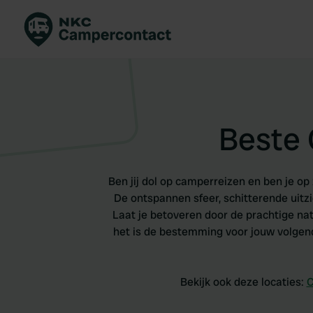
Boek direct
Be
Nederland
Ne
Duitsland
Du
Beste 
Frankrijk
Fr
Italië
Ita
Veilig boeken
Sp
Ben jij dol op camperreizen en ben je op
Bekijk alle...
De ontspannen sfeer, schitterende uitz
Laat je betoveren door de prachtige nat
het is de bestemming voor jouw volgend
Bekijk ook deze locaties:
C