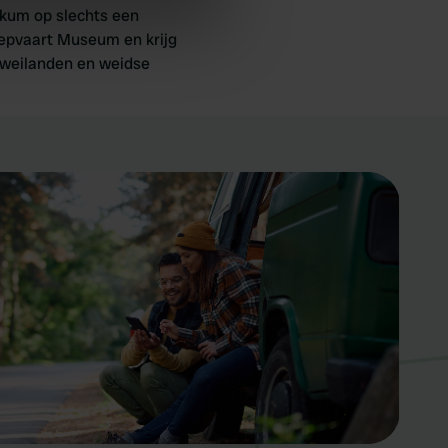
se our traffic. We also share
rkum op slechts een
ers who may combine it with
epvaart Museum en krijg
 services.
ke weilanden en weidse