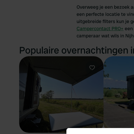
Overweeg je een bezoek aa
een perfecte locatie te v
uitgebreide filters kun je 
Campercontact PRO+
een 
camperaar wat wils in Nijh
Populaire overnachtingen i
Favoriet