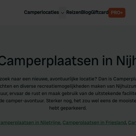
Camperlocaties
Reizen
Blog
Giftcard
PRO+
ste camperplaatsen
België
derland
Luxemburg
itsland
Oostenrijk
Camperplaatsen in Ni
ankrijk
Zweden
lië
Zwitserland
anje
 zoek naar een nieuwe, avontuurlijke locatie? Dan is Camperpl
ichten en diverse recreatiemogelijkheden maken van Nijhuizu
uur, ervaar de rust en maak gebruik van de uitstekende facilite
e camper-avontuur. Sterker nog, het zou wel eens de mooiste 
hebt geparkeerd.
amperplaatsen in Nijetrijne
,
Camperplaatsen in Friesland
,
Cam