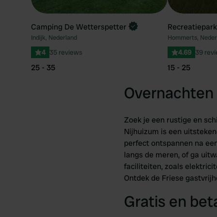
Camping De Wetterspetter
Recreatiepark
Indijk, Nederland
Hommerts, Neder
4
35 reviews
4.69
39 rev
25 - 35
15 - 25
Overnachten 
Zoek je een rustige en sc
Nijhuizum is een uitsteken
perfect ontspannen na een
langs de meren, of ga uit
faciliteiten, zoals elektric
Ontdek de Friese gastvrijhe
Gratis en be