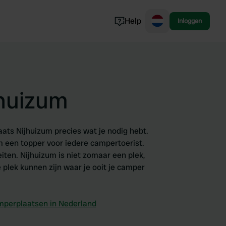
Help
Inloggen
Noorwegen
Portugal
Denemarken
jhuizum
Slovenië
Bekijk alle...
aats Nijhuizum precies wat je nodig hebt.
m een topper voor iedere campertoerist.
iten. Nijhuizum is niet zomaar een plek,
plek kunnen zijn waar je ooit je camper
perplaatsen in Nederland