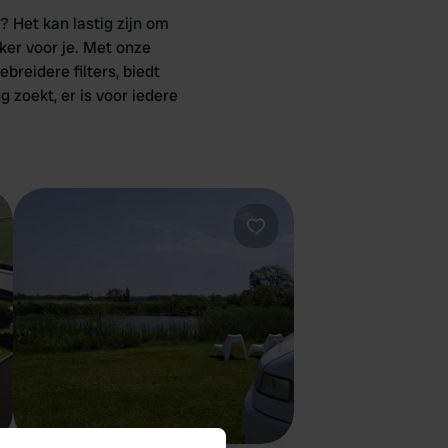
 Het kan lastig zijn om
ker voor je. Met onze
breidere filters, biedt
 zoekt, er is voor iedere
oriet
Favoriet