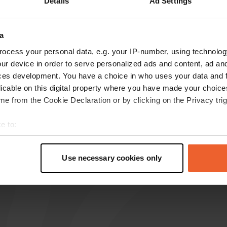
Details
Ad Settings
Toon meer
t meer
(18)
a
s op de reviews
ocess your personal data, e.g. your IP-number, using technolog
ur device in order to serve personalized ads and content, ad a
ces development. You have a choice in who uses your data and 
licable on this digital property where you have made your choic
Janwennie
J
e from the Cookie Declaration or by clicking on the Privacy trig
jun. 2026
fijne plek, je staat mooi beschut. wc en douches
e to:
wel wat gedateerd, maar zijn heel schoon en
t your geographical location which can be accurate to within sev
lekker warme douche.
tively scanning it for specific characteristics (fingerprinting)
Use necessary cookies only
 personal data is processed and set your preferences in the
det
e content and ads, to provide social media features and to analy
 our site with our social media, advertising and analytics partn
 provided to them or that they’ve collected from your use of their