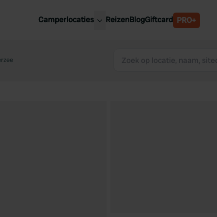
Camperlocaties
Reizen
Blog
Giftcard
PRO+
ste camperplaatsen
België
derland
erzee
Luxemburg
itsland
Oostenrijk
ankrijk
Zweden
lië
Zwitserland
anje