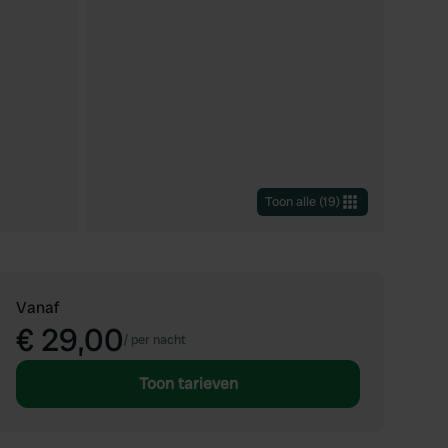
Toon alle
(
19
)
Vanaf
€ 29,00
/
per nacht
Toon tarieven