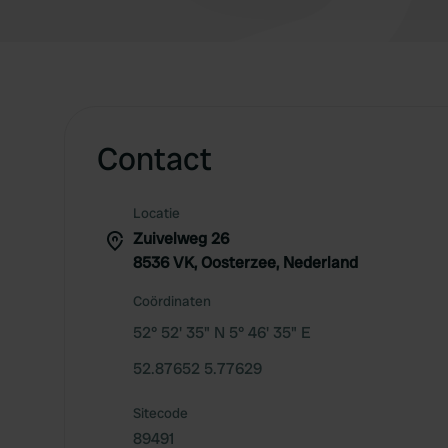
Contact
Locatie
Zuivelweg 26
8536 VK, Oosterzee, Nederland
Coördinaten
52° 52' 35" N 5° 46' 35" E
52.87652 5.77629
Sitecode
89491