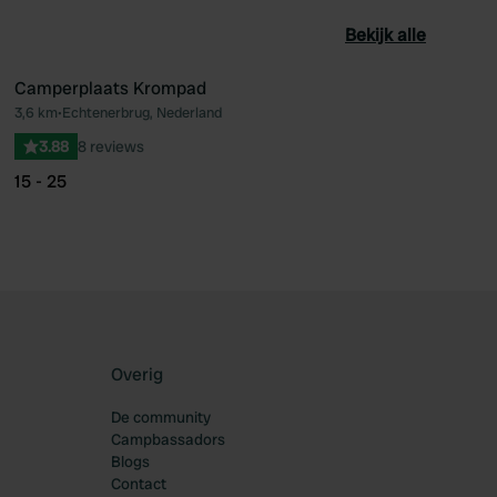
Bekijk alle
Camperplaats Krompad
3,6 km
•
Echtenerbrug, Nederland
oriet
Favoriet
3.88
8 reviews
15 - 25
Overig
De community
Campbassadors
Blogs
Contact