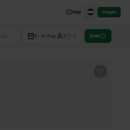
Help
Inloggen
Noorwegen
8 - 10 Aug
·
2
Zoek
Portugal
Denemarken
Slovenië
Bekijk alle...
Favoriet