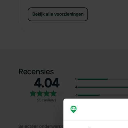
Bekijk alle voorzieningen
Recensies
4.04
5
4
3
55 reviews
2
1
Selecteer onderwerpen om recensies over te lezen: