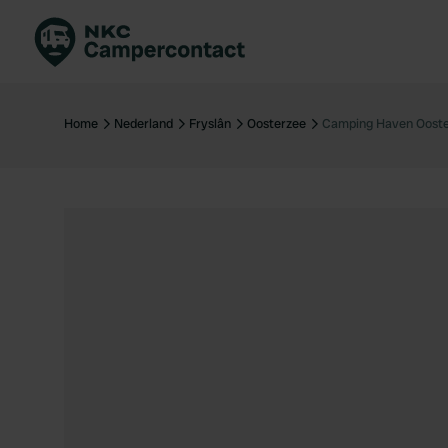
Boek direct
Be
Nederland
Ne
Home
Nederland
Fryslân
Oosterzee
Camping Haven Oost
Duitsland
Du
Frankrijk
Fr
Italië
Ita
Veilig boeken
Sp
Bekijk alle...