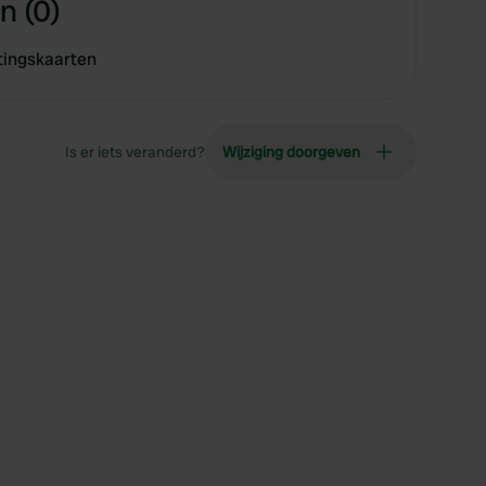
n (0)
tingskaarten
Is er iets veranderd?
Wijziging doorgeven