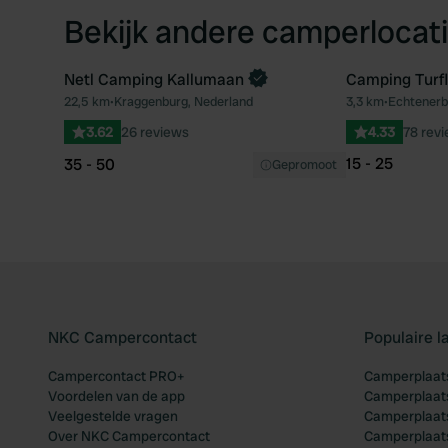
Bekijk andere camperlocati
Netl Camping Kallumaan
Camping Turf
Boek direct
22,5 km
•
Kraggenburg, Nederland
3,3 km
•
Echtenerb
Favoriet
3.62
26 reviews
4.33
78 rev
15 - 25
35 - 50
Gepromoot
NKC Campercontact
Populaire 
Campercontact PRO+
Camperplaats
Voordelen van de app
Camperplaats
Veelgestelde vragen
Camperplaats
Over NKC Campercontact
Camperplaats