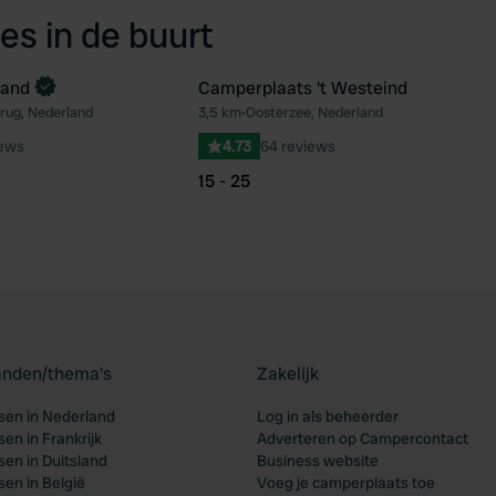
es in de buurt
land
Camperplaats 't Westeind
rug, Nederland
3,5 km
•
Oosterzee, Nederland
Favoriet
Fav
iews
4.73
64 reviews
15 - 25
landen/thema's
Zakelijk
en in Nederland
Log in als beheerder
en in Frankrijk
Adverteren op Campercontact
en in Duitsland
Business website
en in België
Voeg je camperplaats toe