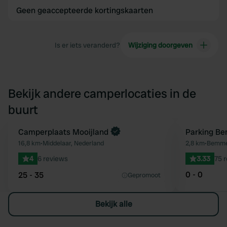
Geen geaccepteerde kortingskaarten
Is er iets veranderd?
Wijziging doorgeven
Bekijk andere camperlocaties in de
buurt
Boek direct
Camperplaats Mooijland
Parking B
Favoriet
16,8 km
•
Middelaar, Nederland
2,8 km
•
Bemmel
4
6 reviews
3.33
75 
0 - 0
25 - 35
Gepromoot
Bekijk alle