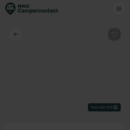
Terug
Favorie
Toon alle
(
53
)