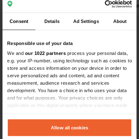
en zeker op het sanitair, heerlijk 👍
voorzieninge
We komen hier zeker nog wel eens
indien je he
terug want de omgeving leent zich
stroom en d
Consent
Details
Ad Settings
About
ook goed voor te fietsen Nu maar 1
Bekijk alle 235 reviews
kleine vergo
nachtje
en innemen 
voorziening
Responsible use of your data
Ben jij hier geweest?
We and
our 1022 partners
process your personal data,
e.g. your IP-number, using technology such as cookies to
store and access information on your device in order to
serve personalized ads and content, ad and content
measurement, audience research and services
development. You have a choice in who uses your data
Contact
and for what purposes. Your privacy choices are only
applicable on this digital property where you have made
Locatie
your choices. You can change or withdraw your consent
Zandvoort 66
Kopiëren
any time from the Cookie Declaration or by clicking on
6691 EM, Gendt, Nederland
the Privacy trigger icon.
Allow all cookies
Coördinaten