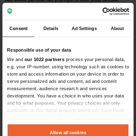
Overweeg de lente, wanneer de bollenvelden in volle
bloei staan en het landschap kleurrijk is. In de zomer kun
je genieten van de warme zonnestralen, terwijl je in de
Consent
Details
Ad Settings
About
herfst de pracht van de veranderende natuur kunt
bewonderen. De perfecte afsluiting van het jaar? Een
winterse trip naar de Camperplaats in Sint
Responsible use of your data
Maartensvlotbrug! Elk seizoen heeft hier zijn eigen
charme. Maak dus een keuze die past bij jouw
We and
our 1022 partners
process your personal data,
persoonlijke voorkeur.
e.g. your IP-number, using technology such as cookies to
store and access information on your device in order to
Bezienswaardigheden in Sint
serve personalized ads and content, ad and content
Maartensvlotbrug
measurement, audience research and services
development. You have a choice in who uses your data
and for what purposes. Your privacy choices are only
Zoek je een unieke stopplaats met je huis op wielen?
applicable on this digital property where you have made
Overweeg dan zeker de camperplaats in Sint
your choices. You can change or withdraw your consent
Maartensvlotbrug. Dit charmante plaatsje is een must
any time from the Cookie Declaration or by clicking on
als je geïnteresseerd bent in natuur en geschiedenis.
the Privacy trigger icon.
Allow all cookies
Dichtbij vind je natuurgebied Het Zwanenwater, een