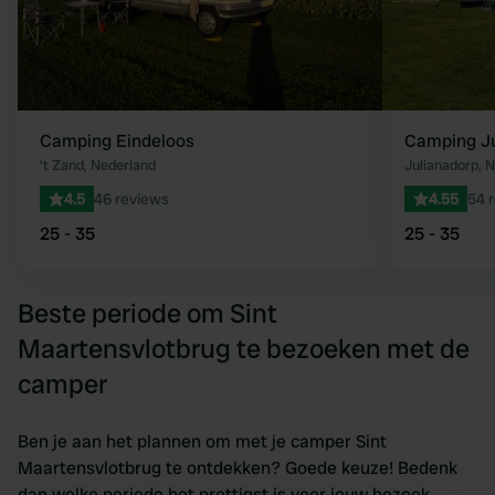
Camping Eindeloos
Camping Ju
't Zand, Nederland
Julianadorp, 
4.5
46 reviews
4.55
54 
25 - 35
25 - 35
Beste periode om Sint
Maartensvlotbrug te bezoeken met de
camper
Ben je aan het plannen om met je camper Sint
Maartensvlotbrug te ontdekken? Goede keuze! Bedenk
dan welke periode het prettigst is voor jouw bezoek.