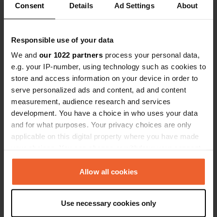
Consent
Details
Ad Settings
About
Responsible use of your data
We and
our 1022 partners
process your personal data,
Contact
e.g. your IP-number, using technology such as cookies to
store and access information on your device in order to
serve personalized ads and content, ad and content
Locatie
measurement, audience research and services
De Aak
Kopiëren
development. You have a choice in who uses your data
7622 GM, Borne, Nederland
and for what purposes. Your privacy choices are only
Coördinaten
applicable on this digital property where you have made
your choices. You can change or withdraw your consent
52° 18' 7" N 6° 45' 33" E
Kopiëren
any time from the Cookie Declaration or by clicking on
52.30199 6.75906
the Privacy trigger icon.
Allow all cookies
Kopiëren
Sitecode
If you allow, we would also like to:
47462
Use necessary cookies only
Kopiëren
Collect information about your geographical location