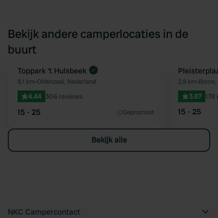
Bekijk andere camperlocaties in de
buurt
Boek direct
Toppark ’t Hulsbeek
Pleisterpl
Favoriet
8,1 km
•
Oldenzaal, Nederland
2,8 km
•
Borne,
4.44
306 reviews
3.87
178 
15 - 25
15 - 25
Gepromoot
Bekijk alle
NKC Campercontact