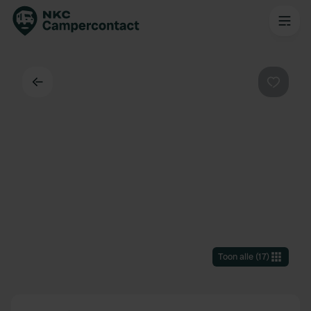
Terug
Favorie
Toon alle
(
17
)