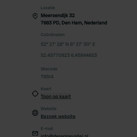
Locatie
Meersendijk 32
7683 PD, Den Ham, Nederland
Coördinaten
52° 27' 28" N 6° 27' 30" E
52.45770923 6.45844653
Sitecode
76514
Kaart
Toon op kaart
Website
Bezoek website
E-mail
info@dereggevallei.nl