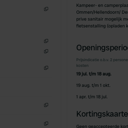
Kampeer- en camperplaat
Ommen/Hellendoorn/ Den
Kopiëren
prive sanitair mogelijk m
fietsenstalling (oplade
Openingsperiod
Kopiëren
Kopiëren
Prijsindicatie o.b.v. 2 person
kosten
19 jul. t/m 18 aug.
Kopiëren
19 aug. t/m 1 okt.
1 apr. t/m 18 jul.
Kopiëren
Kortingskaarte
Geen geaccepteerde kor