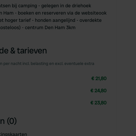
sen bij camping - gelegen in de driehoek
 Ham - boeken en reserveren via de websiteook
et hoger tarief - honden aangelijnd - overdekte
n kosteloos) - centrum Den Ham 3km
e & tarieven
en per nacht incl. belasting en excl. eventuele extra
€ 21,80
€ 24,80
€ 23,80
n (0)
tingskaarten