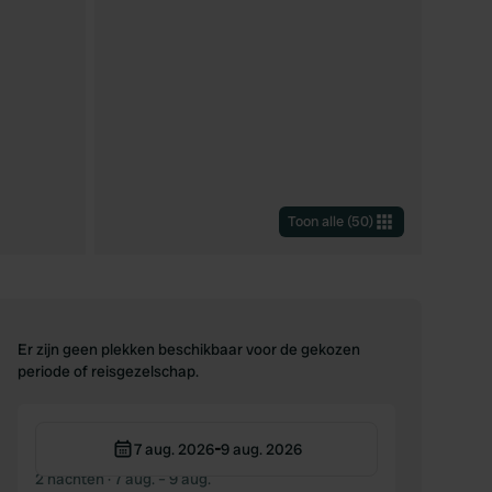
Toon alle
(
50
)
Er zijn geen plekken beschikbaar voor de gekozen
periode of reisgezelschap.
-
7 aug. 2026
9 aug. 2026
2 nachten
· 7 aug. – 9 aug.