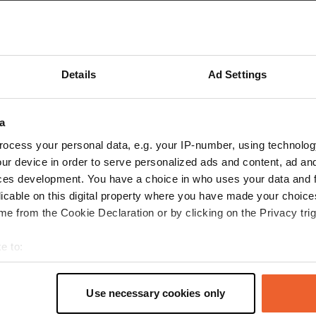
Details
Ad Settings
a
ocess your personal data, e.g. your IP-number, using technolog
ur device in order to serve personalized ads and content, ad a
Toon meer
8)
ces development. You have a choice in who uses your data and 
licable on this digital property where you have made your choic
e from the Cookie Declaration or by clicking on the Privacy trig
s op de reviews
e to:
t your geographical location which can be accurate to within sev
wafss
tively scanning it for specific characteristics (fingerprinting)
apr. 2024
Use necessary cookies only
 personal data is processed and set your preferences in the
det