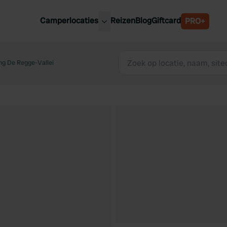
Camperlocaties
Reizen
Blog
Giftcard
PRO+
ste camperplaatsen
België
derland
ng De Regge-Vallei
Luxemburg
itsland
Oostenrijk
ankrijk
Zweden
lië
Zwitserland
anje