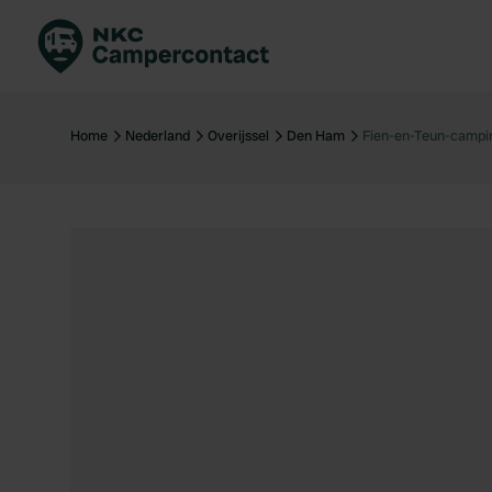
Boek direct
Be
Nederland
Ne
Home
Nederland
Overijssel
Den Ham
Fien-en-Teun-campi
Duitsland
Du
Frankrijk
Fr
Italië
Ita
Veilig boeken
Sp
Bekijk alle...