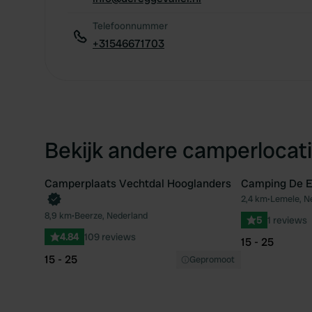
Telefoonnummer
+31546671703
Bekijk andere camperlocati
Camperplaats Vechtdal Hooglanders
Camping De 
2,4 km
•
Lemele, N
Favoriet
8,9 km
•
Beerze, Nederland
5
1 reviews
4.84
109 reviews
15 - 25
15 - 25
Gepromoot