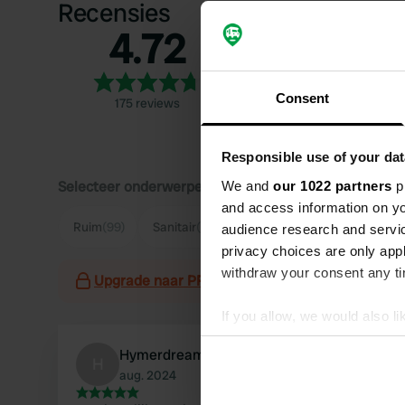
Recensies
4.72
5
4
3
Consent
175 reviews
2
1
Responsible use of your dat
Selecteer onderwerpen om recensies over te lezen:
We and
our 1022 partners
pr
and access information on yo
Ruim
(99)
Sanitair
(90)
Fietsen
(73)
Eigenaar
(4
audience research and servi
privacy choices are only app
withdraw your consent any tim
Upgrade naar PRO+
voor het gebruik van filter
If you allow, we would also lik
Collect information abou
Hymerdreams-met-Ype&Judith
H
Identify your device by ac
aug. 2024
Find out more about how your