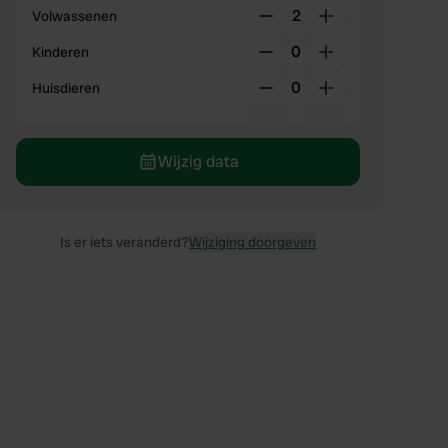
2
Volwassenen
0
Kinderen
0
Huisdieren
Wijzig data
Is er iets veranderd?
Wijziging doorgeven