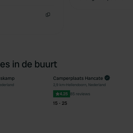
Kopiëren
Kopiëren
es in de buurt
Eskamp
Camperplaats Hancate
ederland
2,9 km
•
Hellendoorn, Nederland
Favoriet
Fav
4.25
85 reviews
15 - 25