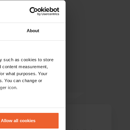
About
y such as cookies to store
nd content measurement,
for what purposes. Your
es. You can change or
ger icon.
eral meters
JaccoH
J
mei 2023
Allow all cookies
ails section
.