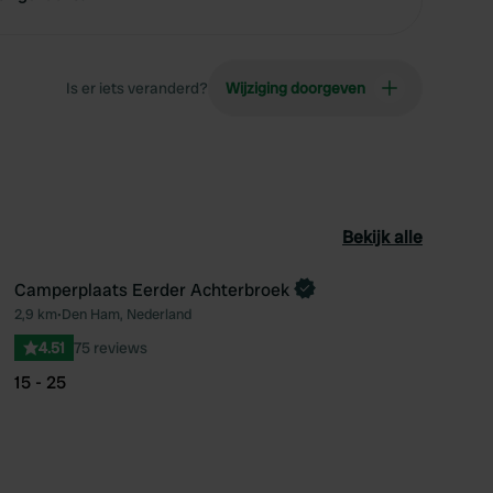
Is er iets veranderd?
Wijziging doorgeven
Bekijk alle
Camperplaats Eerder Achterbroek
2,9 km
•
Den Ham, Nederland
oriet
Favoriet
4.51
75 reviews
15 - 25