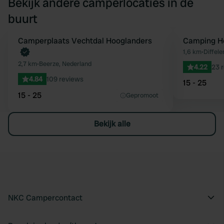
Bekijk andere camperlocaties in de
buurt
Camperplaats Vechtdal Hooglanders
Camping He
Favoriet
1,6 km
•
Diffele
2,7 km
•
Beerze, Nederland
4.22
23 
4.84
109 reviews
15 - 25
15 - 25
Gepromoot
Bekijk alle
NKC Campercontact