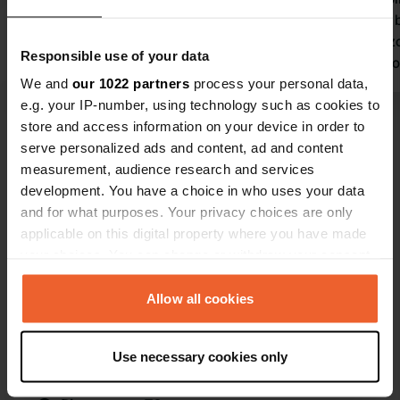
dagen gestaan. Ontzettende lieve,
en ook nog 
vriendelijke eigenaren. Eigenaar had
Helaas op z
Responsible use of your data
een tent geplaatst, waar we
gezamenlijk konden koffiedrinken.
We and
our 1022 partners
process your personal data,
Camping ligt in een rustige, bosrijke
e.g. your IP-number, using technology such as cookies to
omgeving. Mooi fietsgebied.
store and access information on your device in order to
Bekijk alle 12 reviews
serve personalized ads and content, ad and content
measurement, audience research and services
development. You have a choice in who uses your data
Ben jij hier geweest?
and for what purposes. Your privacy choices are only
applicable on this digital property where you have made
your choices. You can change or withdraw your consent
any time from the Cookie Declaration or by clicking on
the Privacy trigger icon.
Allow all cookies
Contact
If you allow, we would also like to:
Use necessary cookies only
Collect information about your geographical location
Locatie
which can be accurate to within several meters