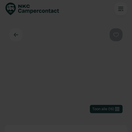
Terug
Favorie
Toon alle
(
16
)