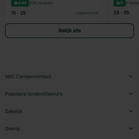
4.44
306 reviews
5
6 revi
25 - 35
15 - 25
Gepromoot
Bekijk alle
NKC Campercontact
Populaire landen/thema's
Zakelijk
Overig