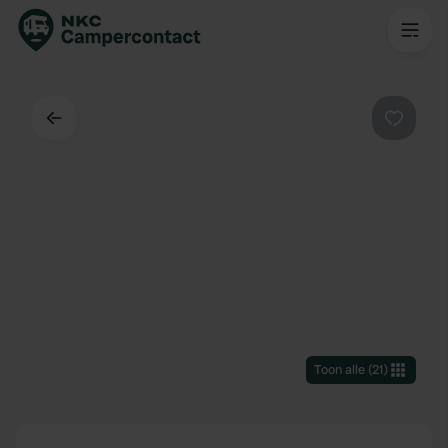
Terug
Favorie
Toon alle
(
21
)