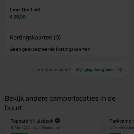
1 mei t/m 1 okt.
€ 25,00
Kortingskaarten (0)
Geen geaccepteerde kortingskaarten
Is er iets veranderd?
Wijziging doorgeven
Bekijk andere camperlocaties in de
buurt
Boek direct
Toppark ’t Hulsbeek
Parkcampi
Favoriet
9,7 km
•
Oldenzaal, Nederland
2,4 km
•
Delden