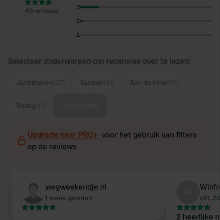
3
49 reviews
2
1
Selecteer onderwerpen om recensies over te lezen:
Jachthaven
(27)
Sanitair
(21)
Aan de rivier
(13)
Toon meer
Rustig
(12)
Upgrade naar PRO+
voor het gebruik van filters
op de reviews
wegweekendje.nl
Winf
W
1 week geleden
okt. 2
2 heerlijke