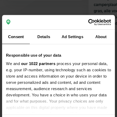
camperplaat
gras, alle v
schoon. op l
van het cen
bedrijvighe
vinden wij a
Consent
Details
Ad Settings
About
Bekijk alle 49 reviews
werden uit h
weekend). E
terug te ko
Responsible use of your data
Ben jij hier geweest?
We and
our 1022 partners
process your personal data,
e.g. your IP-number, using technology such as cookies to
store and access information on your device in order to
serve personalized ads and content, ad and content
measurement, audience research and services
development. You have a choice in who uses your data
Contact
and for what purposes. Your privacy choices are only
applicable on this digital property where you have made
Locatie
your choices. You can change or withdraw your consent