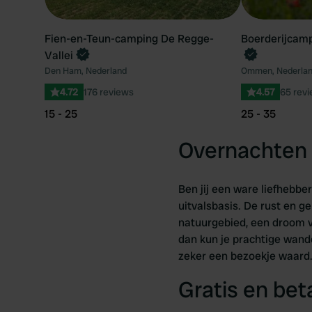
Fien-en-Teun-camping De Regge-
Boerderijcamp
Vallei
Den Ham, Nederland
Ommen, Nederla
4.72
176 reviews
4.57
65 rev
15 - 25
25 - 35
Overnachten 
Ben jij een ware liefhebb
uitvalsbasis. De rust en g
natuurgebied, een droom v
dan kun je prachtige wand
zeker een bezoekje waard. 
Gratis en be