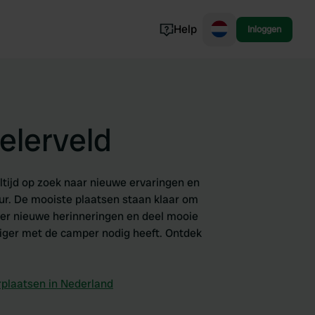
Help
Inloggen
Noorwegen
Portugal
Denemarken
elerveld
Slovenië
Bekijk alle...
tijd op zoek naar nieuwe ervaringen en
uur. De mooiste plaatsen staan klaar om
eëer nieuwe herinneringen en deel mooie
iger met de camper nodig heeft. Ontdek
plaatsen in Nederland