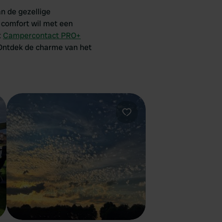
n de gezellige
r comfort wil met een
t
Campercontact PRO+
. Ontdek de charme van het
oriet
Favoriet