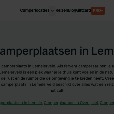
Camperlocaties
Reizen
Blog
Giftcard
PRO+
ste camperplaatsen
België
derland
Luxemburg
itsland
Oostenrijk
amperplaatsen in Lem
ankrijk
Zweden
lië
Zwitserland
anje
 camperplaats in Lemelerveld. Als fervent camperaar ben je al
emelerveld is een plek waar je je thuis kunt voelen in de nat
 de rust en de ruimte die de omgeving je te bieden heeft. Cr
mperplaats in Lemelerveld beschikt over alles wat een reiz
het zelf!
perplaatsen in Lemele
,
Camperplaatsen in Overijssel
,
Camper