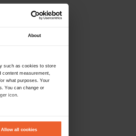
Camperplaats 't Hooge Laar
Daarle, Nederland
4.55
38 reviews
15 - 25
About
met de
y such as cookies to store
nd content measurement,
edt een unieke ervaring.
for what purposes. Your
 terwijl je in de zomer de
es. You can change or
 voor rustzoekers en
ger icon.
e gaan. Ieder seizoen
eral meters
Allow all cookies
ails section
.