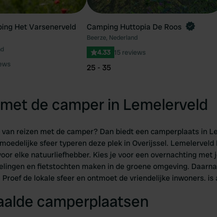
ing Het Varsenerveld
Camping Huttopia De Roos
Beerze, Nederland
nd
4.33
15 reviews
iews
25 - 35
met de camper in Lemelerveld
er van reizen met de camper? Dan biedt een camperplaats in Le
emoedelijke sfeer typeren deze plek in Overijssel. Lemelerveld 
oor elke natuurliefhebber. Kies je voor een overnachting met 
elingen en fietstochten maken in de groene omgeving. Daarnaas
Proef de lokale sfeer en ontmoet de vriendelijke inwoners. is
taalde camperplaatsen