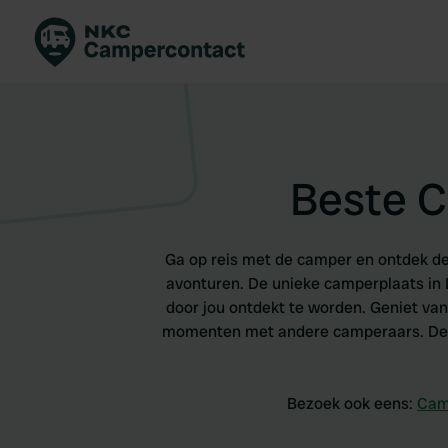
Boek direct
Be
Nederland
Ne
Duitsland
Du
Beste C
Frankrijk
Fr
Italië
Ita
Veilig boeken
Sp
Ga op reis met de camper en ontdek de
Bekijk alle...
avonturen. De unieke camperplaats in L
door jou ontdekt te worden. Geniet van
momenten met andere camperaars. De ca
Bezoek ook eens:
Cam