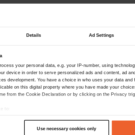
 Emsland
Camperpark de Steenanjer
nd
Ommen, Nederland
iews
4.69
212 reviews
35 - 50
excl. kosten)
Details
Ad Settings
e om Lemelerveld te bezoeken 
a
ocess your personal data, e.g. your IP-number, using technolog
ur device in order to serve personalized ads and content, ad a
m naar de camperplaats in Lemelerveld te gaan? Elk seizoen bi
ces development. You have a choice in who uses your data and 
 lente tovert het landschap om tot een schilderachtige setting,
licable on this digital property where you have made your choic
n om het pittoreske stadje te verkennen. De herfst is ideaal
e from the Cookie Declaration or by clicking on the Privacy trig
tal van gezellige, lokale evenementen om op ontdekkingstocht t
anier de schoonheid van Lemelerveld.
e to:
igheden in Lemelerveld
t your geographical location which can be accurate to within sev
tively scanning it for specific characteristics (fingerprinting)
Use necessary cookies only
 personal data is processed and set your preferences in the
det