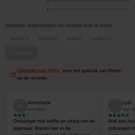
2
1
Selecteer onderwerpen om reviews over te lezen:
Sanitair
(9)
Fietsen
(6)
Ruim
(5)
Hygiëne
(4)
Toon meer
Upgrade naar PRO+
voor het gebruik van filters
op de reviews
wimenatie
Lysl
w
L
mei 2025
sep. 
Ontvangst met koffie en uitleg van de
Wat een heer
eigenaar. Waren hier in de
ontvangst me