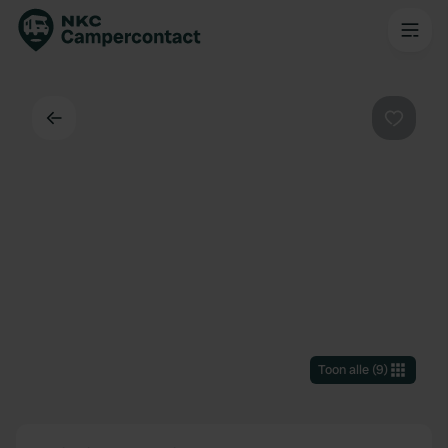
Terug
Favorie
Toon alle
(
9
)