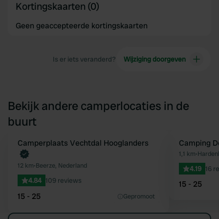
Kortingskaarten (0)
Geen geaccepteerde kortingskaarten
Is er iets veranderd?
Wijziging doorgeven
Bekijk andere camperlocaties in de
buurt
Camperplaats Vechtdal Hooglanders
Camping D
Favoriet
1,1 km
•
Hardenb
12 km
•
Beerze, Nederland
4.19
16 r
4.84
109 reviews
15 - 25
15 - 25
Gepromoot