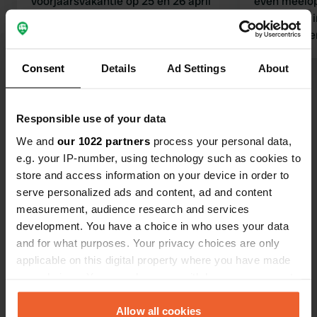
voorjaarsvakantie op 25 en 26 april
even meelope
en prima camping voor 2 nachtjes
prima, veel i
voor ons echtpaar zonder kinderen.
receptie. Een
was dus druk met kinderen ! Sanitair
rustige omge
goed en goede fietsomgeving.
fietsen. Wi
Consent
Details
Ad Settings
About
Bekijk alle 9 reviews
terug!
Responsible use of your data
Ben jij hier geweest?
We and
our 1022 partners
process your personal data,
e.g. your IP-number, using technology such as cookies to
store and access information on your device in order to
serve personalized ads and content, ad and content
measurement, audience research and services
development. You have a choice in who uses your data
Contact
and for what purposes. Your privacy choices are only
applicable on this digital property where you have made
Locatie
your choices. You can change or withdraw your consent
Roskampweg 5
Kopiëren
any time from the Cookie Declaration or by clicking on
7778 HJ, Hardenberg, Nederland
the Privacy trigger icon.
Allow all cookies