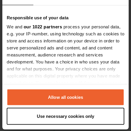
in de camper. Ongeacht het seizoen, Markelo biedt een
scène van rust en schoonheid.
Responsible use of your data
Bezienswaardigheden in Markelo
We and
our 1022 partners
process your personal data,
e.g. your IP-number, using technology such as cookies to
Voor de avontuurlijke reiziger met een passie voor
store and access information on your device in order to
natuur en cultuur, is een camperplaats in Markelo een
serve personalized ads and content, ad and content
echte aanrader. Dit charmante plaatsje is een ware
measurement, audience research and services
verborgen parel, omgeven door schitterende bossen en
development. You have a choice in who uses your data
boeiende cultuurhistorie. Je kunt er moeiteloos
and for what purposes. Your privacy choices are only
dagenlang struinen door de sprookjesachtige Kasteeltuin
applicable on this digital property where you have made
Twickel of het bijzondere openluchttheater 'Het
your choices. You can change or withdraw your consent
Berghuizer Erf'. Vergeet niet om een bezoek te brengen
any time from the Cookie Declaration or by clicking on
aan de eeuwenoude Pothaar Watermolen, of ga een
the Privacy trigger icon.
Allow all cookies
middag wandelen in het pittoreske Herikerberg. Met
zoveel te zien en te doen, wordt jouw verblijf op de
If you allow, we would also like to:
camperplaats in Markelo ongetwijfeld een herinnering
Use necessary cookies only
Collect information about your geographical location
voor het leven.
which can be accurate to within several meters