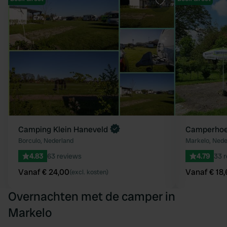
Favoriet
Camping Klein Haneveld
Camperhoe
Borculo, Nederland
Markelo, Nede
4.83
63 reviews
4.79
33 
Vanaf € 24,00
Vanaf € 18,
(excl. kosten)
Overnachten met de camper in
Markelo