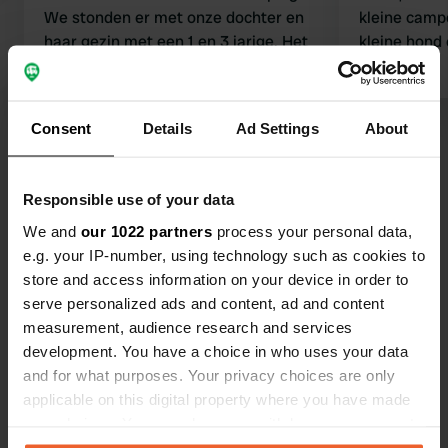
We stonden er met onze dochter en
kleine camp
haar gezin met een 1 en 3 jarige. Het
kleine hond 
animatie team deed het stuves goed.
toch ?!
Het zijn ruime plekken en op elk
terreintje staat een speeltuintje waar
Consent
Details
Ad Settings
About
de caravans en campers op uitkijken
dus je ziet je kinderen lekker spelen.
Bekijk alle 11 reviews
Sanitair is zeer net en schoon. De
Responsible use of your data
dreumes week is goed gevuld met
Ben jij hier geweest?
We and
our 1022 partners
process your personal data,
activiteiten. En het zwembad is prima
e.g. your IP-number, using technology such as cookies to
ingedeeld. Voor elke leeftijd een
store and access information on your device in order to
zwem mogelijkheid.
serve personalized ads and content, ad and content
measurement, audience research and services
development. You have a choice in who uses your data
Contact
and for what purposes. Your privacy choices are only
applicable on this digital property where you have made
your choices. You can change or withdraw your consent
Locatie
any time from the Cookie Declaration or by clicking on