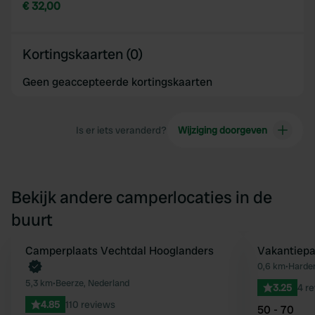
€ 32,00
Kortingskaarten (0)
Geen geaccepteerde kortingskaarten
Is er iets veranderd?
Wijziging doorgeven
Bekijk andere camperlocaties in de
buurt
Camperplaats Vechtdal Hooglanders
Boek direct
Vakantiepar
Favoriet
0,6 km
•
Harden
5,3 km
•
Beerze, Nederland
3.25
4 r
4.85
110 reviews
50 - 70