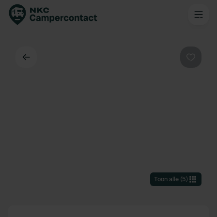
Terug
Favorie
Toon alle
(
5
)