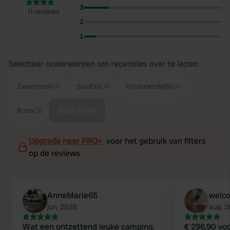
3
11 reviews
2
1
Selecteer onderwerpen om recensies over te lezen:
Zwemmen
(4)
Sanitair
(4)
Kindvriendelijk
(4)
Toon meer
Ruim
(3)
Upgrade naar PRO+
voor het gebruik van filters
op de reviews
AnneMarie65
welc
jun. 2026
aug. 
Wat een ontzettend leuke camping.
€ 296,90 vo