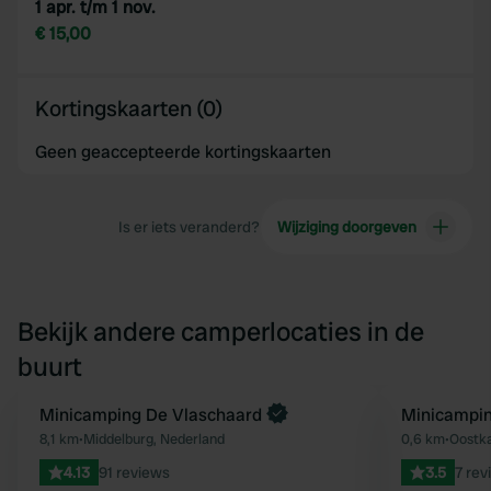
1 apr. t/m 1 nov.
€ 15,00
Kortingskaarten (0)
Geen geaccepteerde kortingskaarten
Is er iets veranderd?
Wijziging doorgeven
Bekijk andere camperlocaties in de
buurt
Minicamping De Vlaschaard
Minicampin
Favoriet
8,1 km
•
Middelburg, Nederland
0,6 km
•
Oostka
4.13
91 reviews
3.5
7 rev