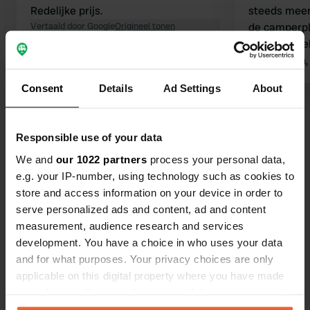
Redelijke prijs.
steeds meer
Vertaald door Google
Origineel tonen
de camperpl
tot geen pl
toegestaan,
buscampers
Consent
Details
Ad Settings
About
plaatsen toc
Bekijk alle 11 reviews
Responsible use of your data
Ben jij hier geweest?
We and
our 1022 partners
process your personal data,
e.g. your IP-number, using technology such as cookies to
store and access information on your device in order to
serve personalized ads and content, ad and content
measurement, audience research and services
development. You have a choice in who uses your data
Contact
and for what purposes. Your privacy choices are only
applicable on this digital property where you have made
Locatie
your choices. You can change or withdraw your consent
Landmetersweg 1
any time from the Cookie Declaration or by clicking on
Kopiëren