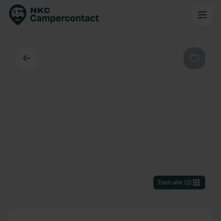
Terug
Favorie
Toon alle
(
2
)