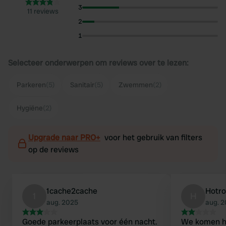
3
11 reviews
2
1
Selecteer onderwerpen om reviews over te lezen:
Parkeren
(5)
Sanitair
(5)
Zwemmen
(2)
Hygiëne
(2)
Upgrade naar PRO+
voor het gebruik van filters
op de reviews
1cache2cache
Hotr
1
H
aug. 2025
aug. 
Goede parkeerplaats voor één nacht.
We komen hi