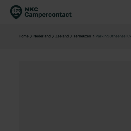
Boek direct
Be
Nederland
Ne
Home
Nederland
Zeeland
Terneuzen
Parking Otheense Kr
Duitsland
Du
Frankrijk
Fr
Italië
Ita
Veilig boeken
Sp
Bekijk alle...