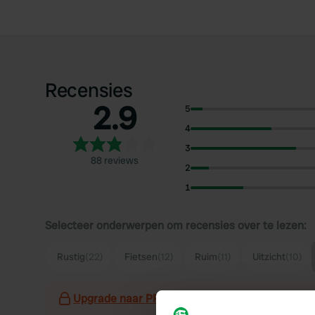
Recensies
2.9
5
4
3
88 reviews
2
1
Selecteer onderwerpen om recensies over te lezen:
Rustig
(22)
Fietsen
(12)
Ruim
(11)
Uitzicht
(10)
Upgrade naar PRO+
voor het gebruik van filter