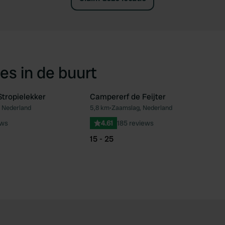
es in de buurt
tropielekker
Campererf de Feijter
 Nederland
5,8 km
•
Zaamslag, Nederland
Favoriet
Fav
ews
4.61
185 reviews
15 - 25