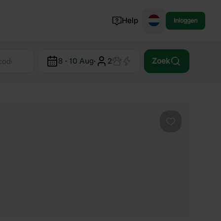
Help
Inloggen
Noorwegen
8 - 10 Aug
·
2
Zoek
Portugal
Denemarken
Slovenië
Bekijk alle...
Favoriet