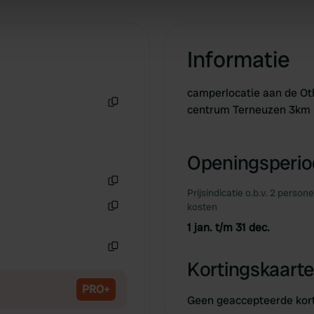
 our site with our social media, advertising and analytics partn
 provided to them or that they’ve collected from your use of their
Informatie
camperlocatie aan de Oth
centrum Terneuzen 3km
Kopiëren
Openingsperiod
Prijsindicatie o.b.v. 2 person
Kopiëren
kosten
Kopiëren
1 jan. t/m 31 dec.
Kopiëren
Kortingskaarte
PRO+
Geen geaccepteerde kor