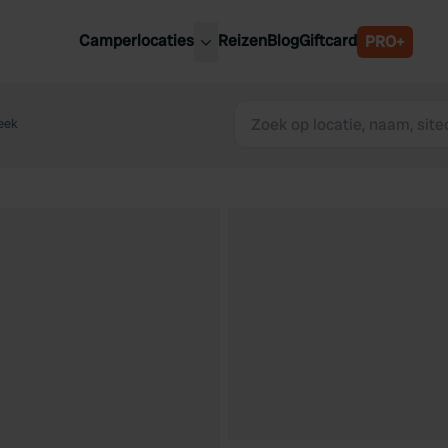
Camperlocaties
Reizen
Blog
Giftcard
PRO+
ste camperplaatsen
België
derland
eek
Luxemburg
itsland
Oostenrijk
ankrijk
Zweden
lië
Zwitserland
anje