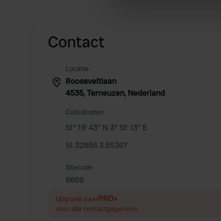
information about your use of
other information that you’ve
Contact
Locatie
Rooseveltlaan
4535, Terneuzen, Nederland
Coördinaten
51° 19' 43" N 3° 51' 13" E
51.32856 3.85367
Sitecode
6606
PRO+
Upgrade naar
voor alle contactgegevens