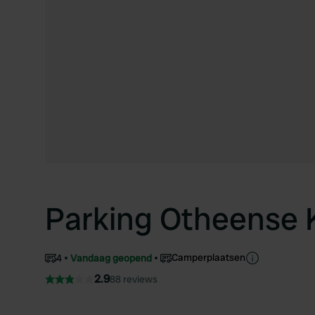
Parking Otheense 
Camperplaatsen
4
Vandaag geopend
2.9
88 reviews