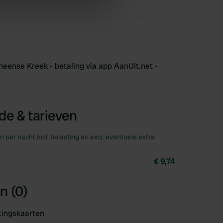
ers who may combine it with
 services.
eense Kreek - betaling via app AanUit.net -
e & tarieven
en per nacht incl. belasting en excl. eventuele extra
€ 9,74
n (0)
tingskaarten