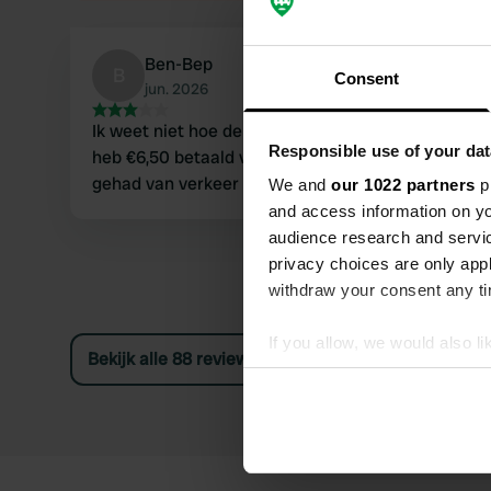
Ben-Bep
B
Consent
jun. 2026
Ik weet niet hoe de kosten berekend, maar ik
Responsible use of your dat
heb €6,50 betaald voor één persoon. Geen last
gehad van verkeer en hangjongeren
We and
our 1022 partners
pr
and access information on yo
audience research and servi
privacy choices are only app
withdraw your consent any tim
If you allow, we would also lik
Bekijk alle 88 reviews
Collect information abou
Identify your device by ac
Find out more about how your
We use cookies to personalis