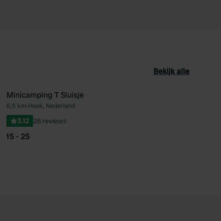
Bekijk alle
Minicamping T Sluisje
6,5 km
•
Hoek, Nederland
oriet
Favoriet
3.12
26 reviews
15 - 25