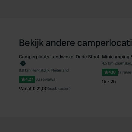
Bekijk andere camperlocati
Camperplaats Landwinkel Oude Stoof
Minicamping S
Boek direct
4,5 km
•
Zaamslag,
Favoriet
8,9 km
•
Hengstdijk, Nederland
4.18
17 revi
4.27
63 reviews
15 - 25
Vanaf € 21,00
(excl. kosten)