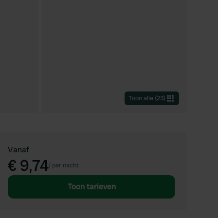
Toon alle
(
23
)
Vanaf
€ 9,74
/
per nacht
Toon tarieven