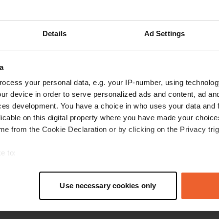
Natasja75
N
Details
Ad Settings
jan. 2026
Te dure plek voor de bijna nul faciliteiten (er is
a
wel een vuilnisbak) die er zijn. Hoeft niet erg te
zijn want ik kampeer offgrid. Maar de grote
ocess your personal data, e.g. your IP-number, using technolog
overlast van hangjeugd en dealers. Vond het
ur device in order to serve personalized ads and content, ad a
niet veilig. Jammer, want de locatie aan de
ces development. You have a choice in who uses your data and 
kreek is op zich erg mooi. Gemiste kans voor de
lees meer
licable on this digital property where you have made your choic
gemeente want dit is geen reclame. Voor paar
e from the Cookie Declaration or by clicking on the Privacy trig
euro meer sta ik rustig en veiliger wat kilometer
verderop.
e to:
t your geographical location which can be accurate to within sev
tively scanning it for specific characteristics (fingerprinting)
Use necessary cookies only
 personal data is processed and set your preferences in the
det
e content and ads, to provide social media features and to analy