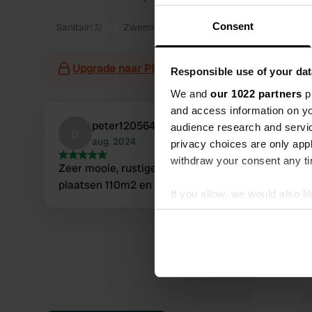
Consent
Sanitair
(3)
Zwemmen
(3)
Rustig
(2)
Eigenaar
(
Upgrade naar PRO+
voor het gebruik van filter
Responsible use of your dat
We and
our 1022 partners
pr
and access information on yo
peter120564
audience research and servi
p
aug. 2024
privacy choices are only app
withdraw your consent any tim
Zeer mooie, rustige plek met zeer grote
plaatsen 110m2 en geweldige mensen.
If you allow, we would also lik
Collect information abou
Identify your device by ac
Find out more about how your
We use cookies to personalis
information about your use of