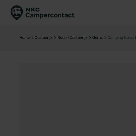
Boek direct
Be
Nederland
Ne
Home
Oostenrijk
Neder-Oostenrijk
Geras
Camping Geras 
Duitsland
Du
Frankrijk
Fr
Italië
Ita
Veilig boeken
Sp
Bekijk alle...