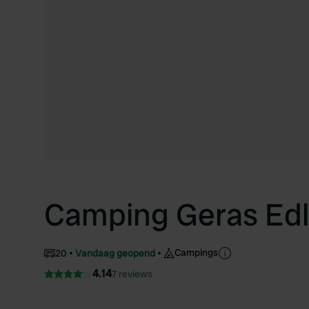
Camping Geras Ed
Campings
20
Vandaag geopend
4.14
7 reviews