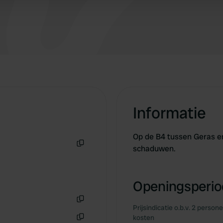
 provided to them or that they’ve collected from your use of their
Informatie
Op de B4 tussen Geras en
schaduwen.
Kopiëren
Openingsperiod
Prijsindicatie o.b.v. 2 person
Kopiëren
kosten