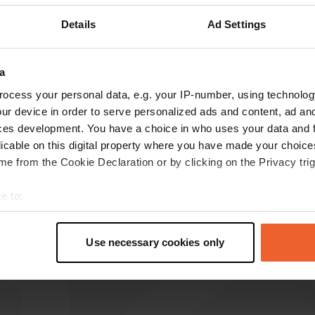
Details
Ad Settings
Toon meer
2)
s op de reviews
a
ocess your personal data, e.g. your IP-number, using technolog
ur device in order to serve personalized ads and content, ad a
Oslofjord
ces development. You have a choice in who uses your data and 
O
jul. 2022
licable on this digital property where you have made your choic
e from the Cookie Declaration or by clicking on the Privacy trig
alles overeenkomend met overige reviews.
Echter de prijs graag aanpassen: voor 1 nacht
e to:
betaalden we €35,70 (plaats kleine camper +
t your geographical location which can be accurate to within sev
prijs 2 volw, tax, stroom)
tively scanning it for specific characteristics (fingerprinting)
Use necessary cookies only
 personal data is processed and set your preferences in the
det
e content and ads, to provide social media features and to analy
 our site with our social media, advertising and analytics partn