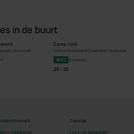
es in de buurt
ssern
Camp Velo
Messern, Oostenrijk
12,8 km
•
Drosendorf-Zissersdorf, Oostenrijk
Favoriet
Fav
ws
4.2
5 reviews
25 - 35
landen/thema's
Zakelijk
en in Nederland
Log in als beheerder