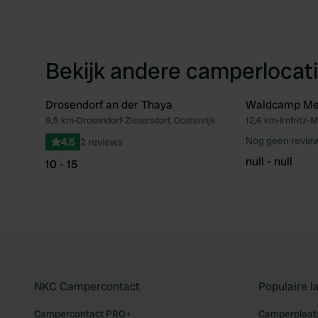
Bekijk andere camperlocati
Drosendorf an der Thaya
Waldcamp Me
9,5 km
•
Drosendorf-Zissersdorf, Oostenrijk
12,6 km
•
Irnfritz-
Favoriet
Nog geen revie
4.5
2 reviews
null - null
10 - 15
NKC Campercontact
Populaire 
Campercontact PRO+
Camperplaats