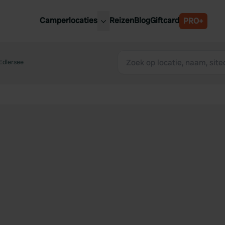
Camperlocaties
Reizen
Blog
Giftcard
PRO+
ste camperplaatsen
België
derland
Edlersee
Luxemburg
itsland
Oostenrijk
ankrijk
Zweden
lië
Zwitserland
anje