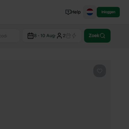
Help
Inloggen
Noorwegen
8 - 10 Aug
·
2
Zoek
Portugal
Denemarken
Slovenië
Bekijk alle...
Favoriet