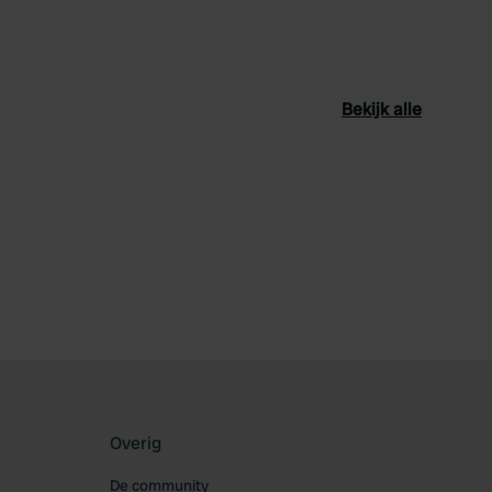
Bekijk alle
oriet
Overig
De community