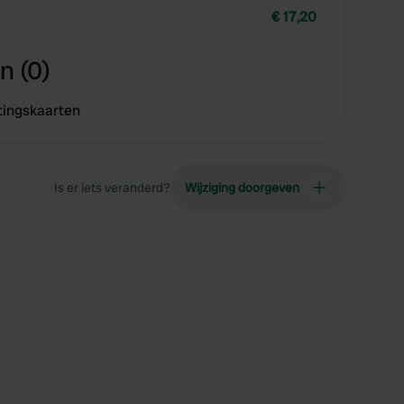
€ 17,20
n (0)
tingskaarten
Is er iets veranderd?
Wijziging doorgeven