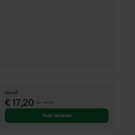
Vanaf
€ 17,20
/
per nacht
Toon tarieven