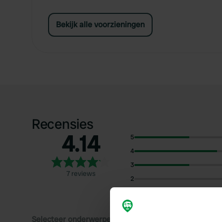
Bekijk alle voorzieningen
Recensies
4.14
5
4
3
7 reviews
2
1
Selecteer onderwerpen om recensies over te lezen: