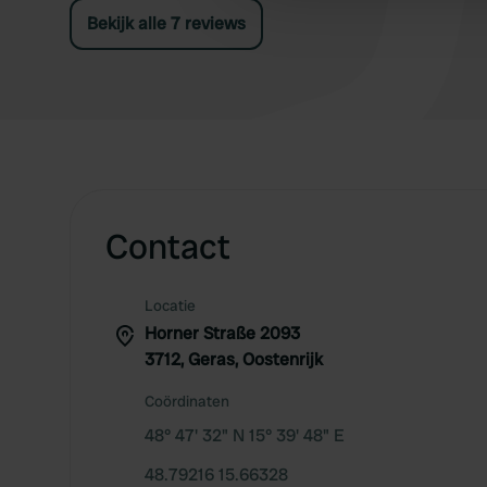
other information that you’ve
Bekijk alle 7 reviews
Contact
Locatie
Horner Straße 2093
3712, Geras, Oostenrijk
Coördinaten
48° 47' 32" N 15° 39' 48" E
48.79216 15.66328