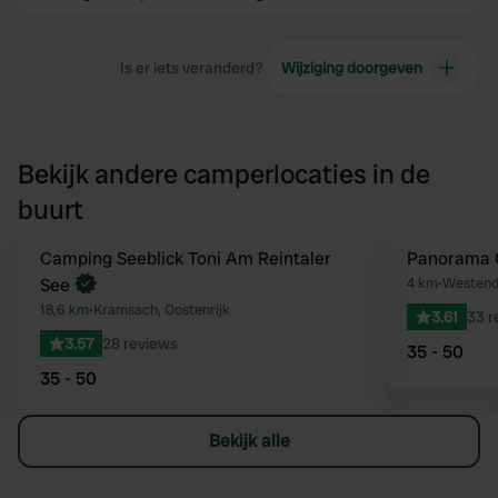
Is er iets veranderd?
Wijziging doorgeven
Bekijk andere camperlocaties in de
buurt
Boek direct
Camping Seeblick Toni Am Reintaler
Panorama 
Favoriet
See
4 km
•
Westendo
18,6 km
•
Kramsach, Oostenrijk
3.61
33 r
3.57
28 reviews
35 - 50
35 - 50
Bekijk alle