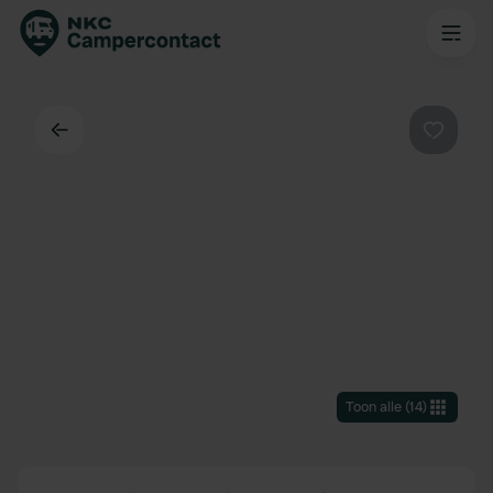
Terug
Favorie
Toon alle
(
14
)