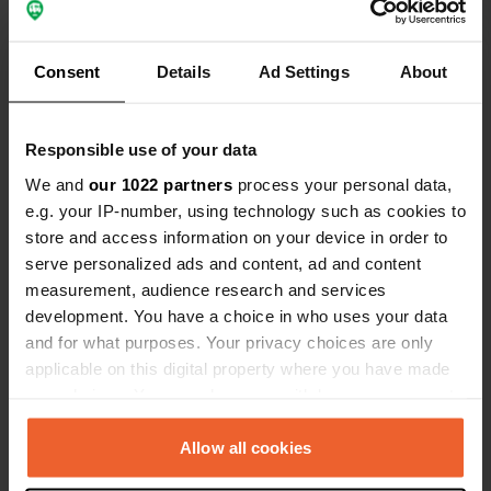
Bekijk alle 37 reviews
Consent
Details
Ad Settings
About
Ben jij hier geweest?
Responsible use of your data
We and
our 1022 partners
process your personal data,
e.g. your IP-number, using technology such as cookies to
store and access information on your device in order to
serve personalized ads and content, ad and content
Contact
measurement, audience research and services
development. You have a choice in who uses your data
Locatie
and for what purposes. Your privacy choices are only
Kelchsauer Straße
Kopiëren
applicable on this digital property where you have made
6361, Hopfgarten im Brixental, Oostenrijk
your choices. You can change or withdraw your consent
any time from the Cookie Declaration or by clicking on
Coördinaten
the Privacy trigger icon.
Allow all cookies
47° 25' 50" N 12° 8' 58" E
Kopiëren