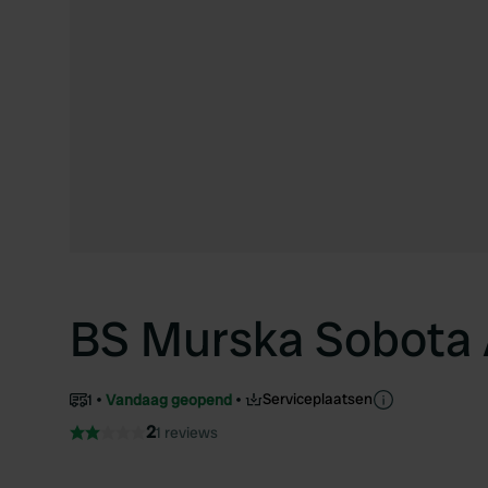
BS Murska Sobota 
Serviceplaatsen
1
Vandaag geopend
2
1 reviews