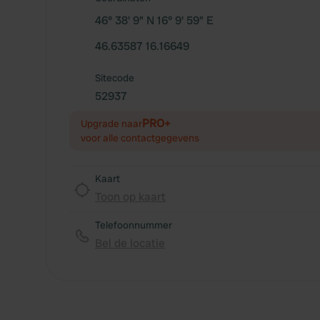
46° 38' 9" N 16° 9' 59" E
46.63587 16.16649
Sitecode
52937
PRO+
Upgrade naar
voor alle contactgegevens
Kaart
Toon op kaart
Telefoonnummer
Bel de locatie