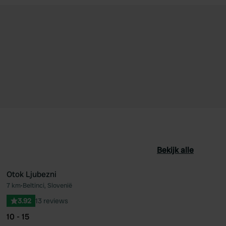
Bekijk alle
Otok Ljubezni
7 km
•
Beltinci, Slovenië
oriet
Favoriet
3.92
13 reviews
10 - 15