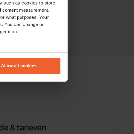
y such as cookies to store
nd content measurement,
for what purposes. Your
es. You can change or
ger icon.
eral meters
Allow all cookies
ails section
.
se our traffic. We also share
ers who may combine it with
 services.
e & tarieven