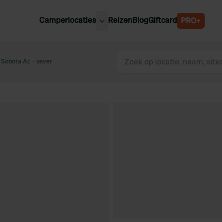
Camperlocaties
Reizen
Blog
Giftcard
PRO+
ste camperplaatsen
België
derland
Sobota Ac - sever
Luxemburg
itsland
Oostenrijk
ankrijk
Zweden
lië
Zwitserland
anje