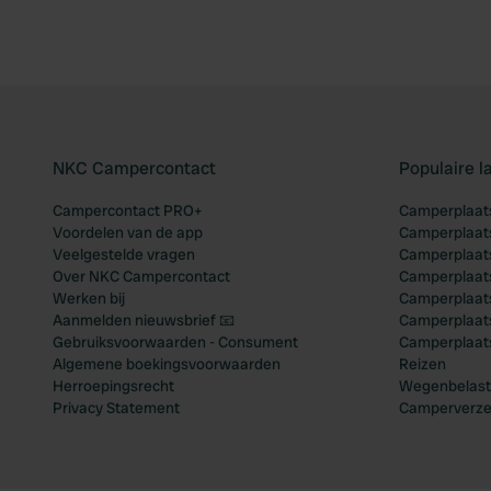
NKC Campercontact
Populaire 
Campercontact PRO+
Camperplaats
Voordelen van de app
Camperplaats
Veelgestelde vragen
Camperplaats
Over NKC Campercontact
Camperplaats
Werken bij
Camperplaats
Aanmelden nieuwsbrief 📧
Camperplaatse
Gebruiksvoorwaarden - Consument
Camperplaat
Algemene boekingsvoorwaarden
Reizen
Herroepingsrecht
Wegenbelast
Privacy Statement
Camperverze