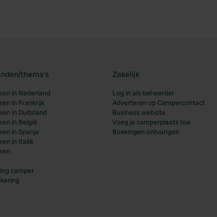
landen/thema's
Zakelijk
en in Nederland
Log in als beheerder
en in Frankrijk
Adverteren op Campercontact
en in Duitsland
Business website
en in België
Voeg je camperplaats toe
en in Spanje
Boekingen ontvangen
n in Italië
sen
ing camper
kering