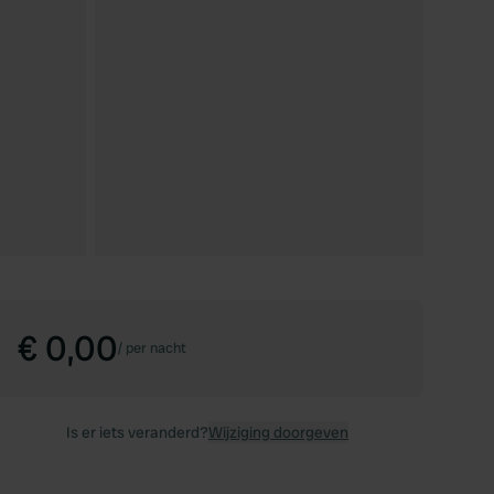
€ 0,00
/
per nacht
Is er iets veranderd?
Wijziging doorgeven