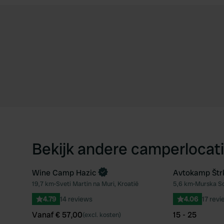
Bekijk andere camperlocati
Wine Camp Hazic
Avtokamp Štr
Boek direct
19,7 km
•
Sveti Martin na Muri, Kroatië
5,6 km
•
Murska So
Favoriet
4.79
14 reviews
4.06
17 rev
Vanaf € 57,00
15 - 25
(excl. kosten)