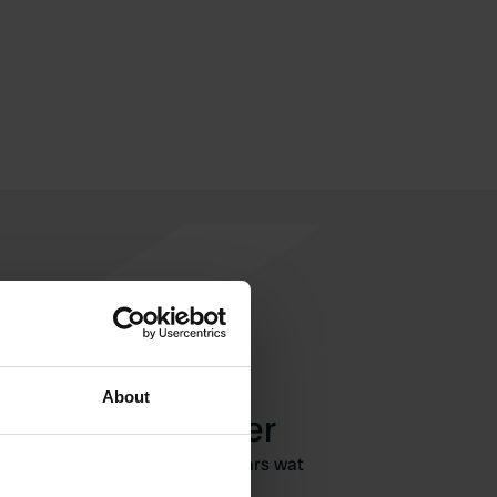
About
een review achter
geweest? Vertel andere camperaars wat
je ervan vond.