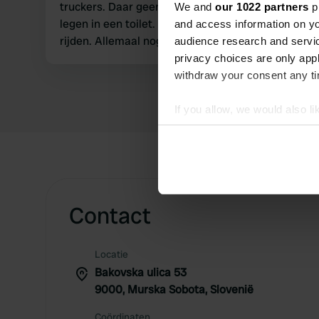
truckers. Daar geen aanwijzingen meer. Een onderhoudsman zei me te
We and
our 1022 partners
pr
legen in een toilet. Voor water opzij aan het gebou
and access information on yo
rijden. Allemaal nogal erg onduidelijk….
audience research and servi
privacy choices are only app
withdraw your consent any tim
If you allow, we would also lik
Collect information abou
Identify your device by ac
Find out more about how your
We use cookies to personalis
Contact
information about your use of
other information that you’ve
Locatie
Bakovska ulica 53
9000, Murska Sobota, Slovenië
Coördinaten