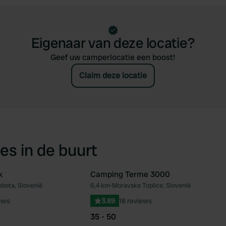
Eigenaar van deze locatie?
Geef uw camperlocatie een boost!
Claim deze locatie
es in de buurt
k
Camping Terme 3000
bota, Slovenië
6,4 km
•
Moravske Toplice, Slovenië
Favoriet
Fav
iews
3.89
18 reviews
35 - 50