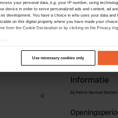
ocess your personal data, e.g. your IP-number, using technolog
w. Ik mocht tot dichtbij
ur device in order to serve personalized ads and content, ad a
ces development. You have a choice in who uses your data and 
licable on this digital property where you have made your choic
e from the Cookie Declaration or by clicking on the Privacy trig
e to:
t your geographical location which can be accurate to within sev
tively scanning it for specific characteristics (fingerprinting)
Use necessary cookies only
 personal data is processed and set your preferences in the
det
e content and ads, to provide social media features and to analy
Informatie
 our site with our social media, advertising and analytics partn
 provided to them or that they’ve collected from your use of their
bij Petrol Service Station
Kopiëren
Openingsperiod