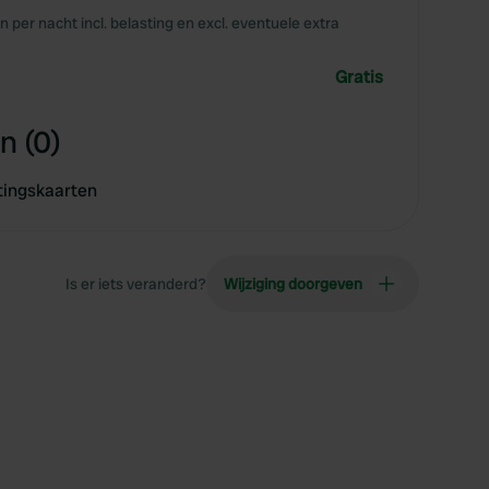
en per nacht incl. belasting en excl. eventuele extra
Gratis
n (0)
tingskaarten
Is er iets veranderd?
Wijziging doorgeven