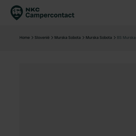
Boek direct
Be
Nederland
Ne
Home
Slovenië
Murska Sobota
Murska Sobota
BS Murska 
Duitsland
Du
Frankrijk
Fr
Italië
Ita
Veilig boeken
Sp
Bekijk alle...