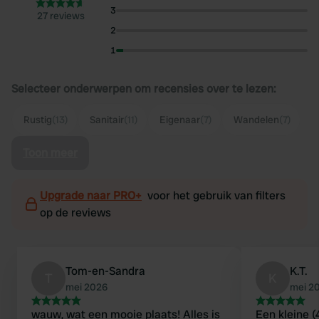
3
27 reviews
2
1
Selecteer onderwerpen om recensies over te lezen:
Rustig
(13)
Sanitair
(11)
Eigenaar
(7)
Wandelen
(7)
Toon meer
Upgrade naar PRO+
voor het gebruik van filters
op de reviews
Tom-en-Sandra
K.T.
T
K
mei 2026
mei 2
wauw, wat een mooie plaats! Alles is
Een kleine (