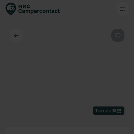
Terug
Favorie
Toon alle
(
8
)