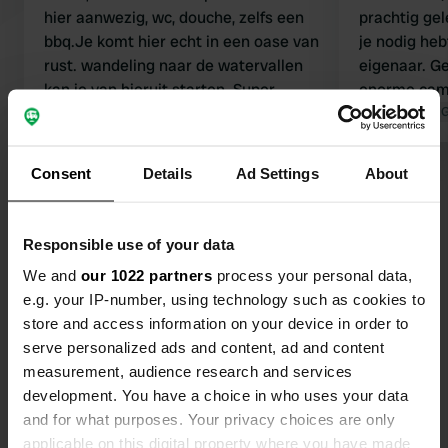
hier aanwezig, wc, douche, zelfs een
prachtig ge
bbq.Je komt hier echt in een oase van
je nodig he
rust. wandeling naar de watervallen
eigenaar. Ge
kan je van hieruit starten. Super
enorme cam
vriendelijke dame Anja!
Vertaald door 
Consent
Details
Ad Settings
About
Bekijk alle 27 reviews
Ben jij hier geweest?
Responsible use of your data
We and
our 1022 partners
process your personal data,
e.g. your IP-number, using technology such as cookies to
store and access information on your device in order to
serve personalized ads and content, ad and content
measurement, audience research and services
Contact
development. You have a choice in who uses your data
and for what purposes. Your privacy choices are only
Locatie
applicable on this digital property where you have made