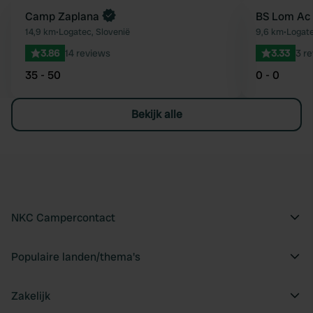
Boek direct
Camp Zaplana
BS Lom Ac 
Favoriet
14,9 km
•
Logatec, Slovenië
9,6 km
•
Logate
3.86
14 reviews
3.33
3 r
35 - 50
0 - 0
Bekijk alle
NKC Campercontact
Populaire landen/thema's
Zakelijk