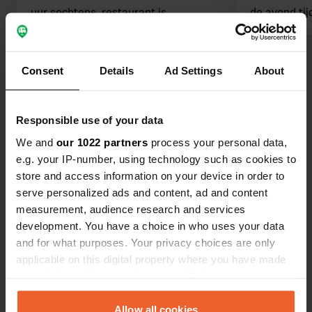
uur sochtens. restaurant is
de avond tij
overpriced en zeer matig. ik kreeg
reeds om hal
mijn voorgerecht en 1 minuut later
kwamen ze met het hoofd
Consent
Details
Ad Settings
About
Bekijk alle 26 reviews
gerecht(knal doorbakken biefstuk...)
de koks wilde graag rookpauze. ik
wilde graag langer blijven maar ben
Ben jij hier geweest?
Responsible use of your data
na 1 nacht direct vertrokken. ook
We and
our 1022 partners
process your personal data,
schade ontstaan aan mijn camper
e.g. your IP-number, using technology such as cookies to
doo
store and access information on your device in order to
serve personalized ads and content, ad and content
measurement, audience research and services
Contact
development. You have a choice in who uses your data
and for what purposes. Your privacy choices are only
Locatie
applicable on this digital property where you have made
A-497
your choices. You can change or withdraw your consent
Kopiëren
Punta Umbría, Spanje
any time from the Cookie Declaration or by clicking on
the Privacy trigger icon.
Allow all cookies