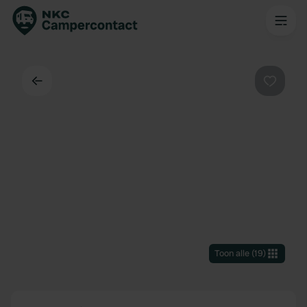
Terug
Favorie
Toon alle
(
19
)