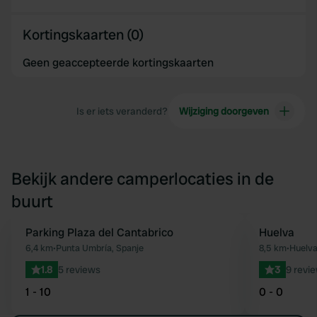
Kortingskaarten (0)
Geen geaccepteerde kortingskaarten
Is er iets veranderd?
Wijziging doorgeven
Bekijk andere camperlocaties in de
buurt
Parking Plaza del Cantabrico
Huelva
Favoriet
6,4 km
•
Punta Umbría, Spanje
8,5 km
•
Huelva
1.8
5 reviews
3
9 revi
1 - 10
0 - 0