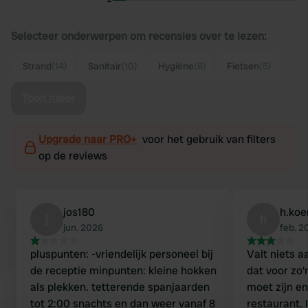
Selecteer onderwerpen om recensies over te lezen:
Strand
(14)
Sanitair
(10)
Hygiëne
(6)
Fietsen
(5)
Toon meer
Upgrade naar PRO+
voor het gebruik van filters
op de reviews
jos180
h.ko
j
h
jun. 2026
feb. 2
pluspunten: -vriendelijk personeel bij
Valt niets a
de receptie minpunten: kleine hokken
dat voor zo'
als plekken. tetterende spanjaarden
moet zijn en 
tot 2:00 snachts en dan weer vanaf 8
restaurant. 