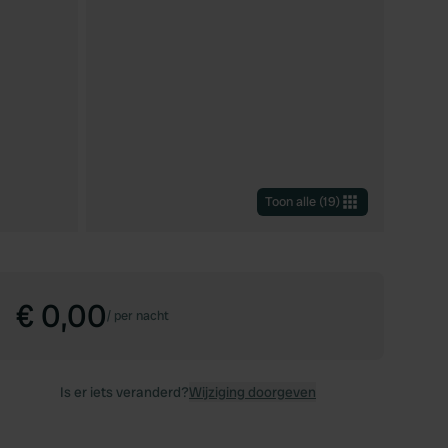
Toon alle
(
19
)
€ 0,00
/
per nacht
Is er iets veranderd?
Wijziging doorgeven