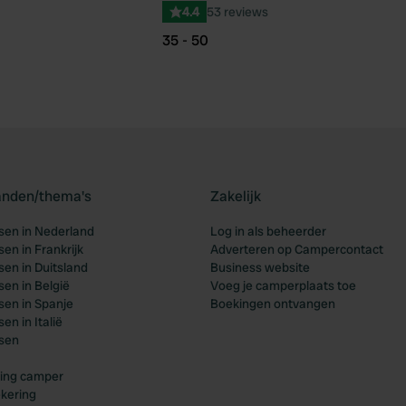
4.4
53 reviews
35 - 50
landen/thema's
Zakelijk
en in Nederland
Log in als beheerder
en in Frankrijk
Adverteren op Campercontact
en in Duitsland
Business website
en in België
Voeg je camperplaats toe
en in Spanje
Boekingen ontvangen
n in Italië
sen
ing camper
kering