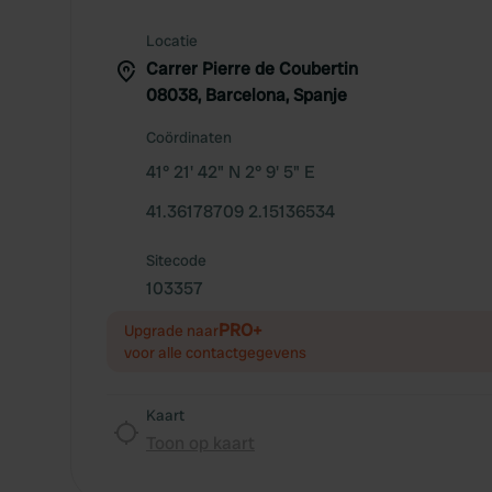
Locatie
Carrer Pierre de Coubertin
08038, Barcelona, Spanje
Coördinaten
41° 21' 42" N 2° 9' 5" E
41.36178709 2.15136534
Sitecode
103357
PRO+
Upgrade naar
voor alle contactgegevens
Kaart
Toon op kaart