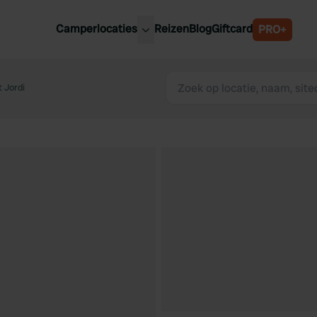
Camperlocaties
Reizen
Blog
Giftcard
PRO+
ste camperplaatsen
België
derland
 Jordi
Luxemburg
itsland
Oostenrijk
ankrijk
Zweden
lië
Zwitserland
anje