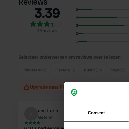
Reviews
3.39
5
4
3
49 reviews
2
1
Selecteer onderwerpen om reviews over te lezen:
Parkeren
(18)
Fietsen
(13)
Rustig
(13)
Stad
(13)
Upgrade naar PRO+
voor het gebruik van filter
ancitterio
a
Consent
Gisteren
Gratis parkeergelegenheid zonder andere