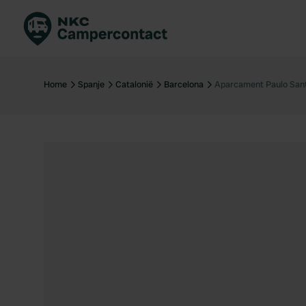
Boek direct
Be
Nederland
Ne
Home
Spanje
Catalonië
Barcelona
Aparcament Paulo Sant
Duitsland
Du
Frankrijk
Fr
Italië
Ita
Veilig boeken
Sp
Bekijk alle...