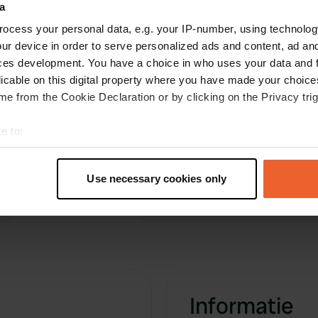
a
ocess your personal data, e.g. your IP-number, using technolog
ur device in order to serve personalized ads and content, ad a
ces development. You have a choice in who uses your data and 
licable on this digital property where you have made your choic
e from the Cookie Declaration or by clicking on the Privacy trig
e to:
t your geographical location which can be accurate to within sev
tively scanning it for specific characteristics (fingerprinting)
Use necessary cookies only
 personal data is processed and set your preferences in the
det
e content and ads, to provide social media features and to analy
 our site with our social media, advertising and analytics partn
 provided to them or that they’ve collected from your use of their
Informatie