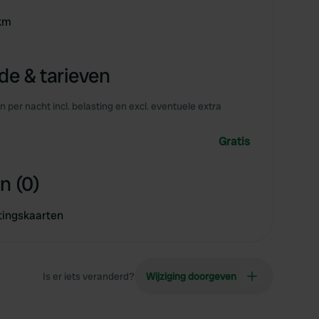
7km
e & tarieven
en per nacht incl. belasting en excl. eventuele extra
Gratis
n (0)
tingskaarten
Is er iets veranderd?
Wijziging doorgeven