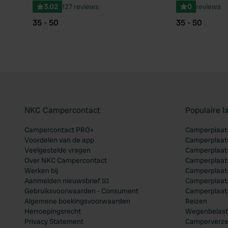
3.02
127 reviews
0
reviews
35 - 50
35 - 50
NKC Campercontact
Populaire 
Campercontact PRO+
Camperplaats
Voordelen van de app
Camperplaats
Veelgestelde vragen
Camperplaats
Over NKC Campercontact
Camperplaats
Werken bij
Camperplaats
Aanmelden nieuwsbrief 📧
Camperplaatse
Gebruiksvoorwaarden - Consument
Camperplaat
Algemene boekingsvoorwaarden
Reizen
Herroepingsrecht
Wegenbelast
Privacy Statement
Camperverze