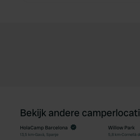
Bekijk andere camperlocati
HolaCamp Barcelona
Willow Park
Boek direct
13,5 km
•
Gavà, Spanje
5,8 km
•
Cornellà d
Favoriet