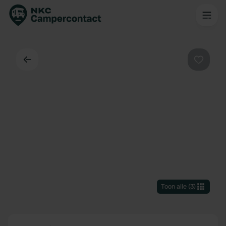
Terug
Favorie
Toon alle
(
3
)