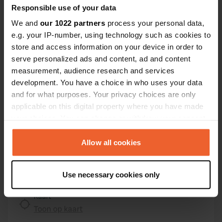
Responsible use of your data
Contact
We and
our 1022 partners
process your personal data,
e.g. your IP-number, using technology such as cookies to
Locatie
store and access information on your device in order to
08294, el Bruc, Spanje
Kopiëren
serve personalized ads and content, ad and content
measurement, audience research and services
Coördinaten
development. You have a choice in who uses your data
41° 34' 45" N 1° 47' 60" E
and for what purposes. Your privacy choices are only
Kopiëren
41.57929 1.79993
applicable on this digital property where you have made
Kopiëren
your choices. You can change or withdraw your consent
Sitecode
any time from the Cookie Declaration or by clicking on
88272
the Privacy trigger icon.
Allow all cookies
Kopiëren
PRO+
Upgrade naar
PRO+
If you allow, we would also like to:
voor alle contactgegevens
Use necessary cookies only
Collect information about your geographical location
which can be accurate to within several meters
Kaart
Identify your device by actively scanning it for
Toon op kaart
specific characteristics (fingerprinting)