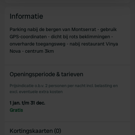
Find out more about how your personal data is processed
and set your preferences in the
details section
.
Informatie
We use cookies to personalise content and ads, to
Parking nabij de bergen van Montserrat - gebruik
provide social media features and to analyse our traffic.
GPS-coordinaten - dicht bij rots beklimmingen -
We also share information about your use of our site with
onverharde toegangsweg - nabij restaurant Vinya
our social media, advertising and analytics partners who
Nova - centrum 3km
may combine it with other information that you’ve
provided to them or that they’ve collected from your use
of their services.
Openingsperiode & tarieven
Prijsindicatie o.b.v. 2 personen per nacht incl. belasting en
excl. eventuele extra kosten
1 jan. t/m 31 dec.
Gratis
Kortingskaarten (0)