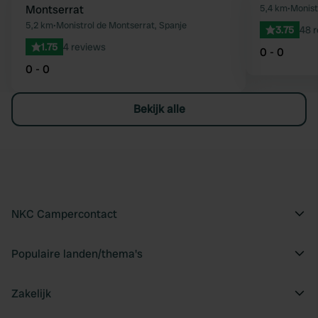
Favoriet
Montserrat
5,4 km
•
Monist
5,2 km
•
Monistrol de Montserrat, Spanje
3.75
48 
1.75
4 reviews
0 - 0
0 - 0
Bekijk alle
NKC Campercontact
Populaire landen/thema's
Zakelijk