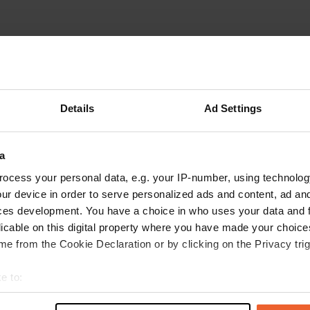
Details
Ad Settings
a
ocess your personal data, e.g. your IP-number, using technolog
ur device in order to serve personalized ads and content, ad a
ces development. You have a choice in who uses your data and 
licable on this digital property where you have made your choic
e from the Cookie Declaration or by clicking on the Privacy trig
Toon meer
e to:
t your geographical location which can be accurate to within sev
s op de reviews