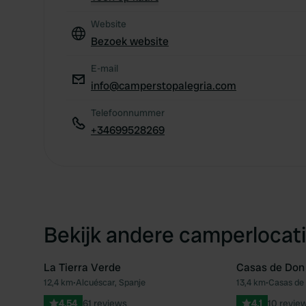
Website
Bezoek website
E-mail
info@camperstopalegria.com
Telefoonnummer
+34699528269
Bekijk andere camperlocati
La Tierra Verde
Casas de Don
12,4 km
•
Alcuéscar, Spanje
13,4 km
•
Casas de 
Favoriet
4.54
61 reviews
4.1
10 revie