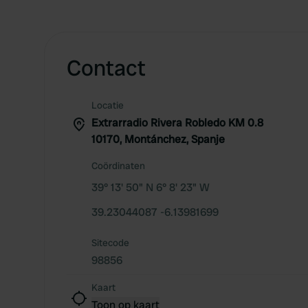
Contact
Locatie
Extrarradio Rivera Robledo KM 0.8
10170, Montánchez, Spanje
Coördinaten
39° 13' 50" N 6° 8' 23" W
39.23044087 -6.13981699
Sitecode
98856
Kaart
Toon op kaart