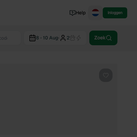
Help
Inloggen
Noorwegen
8 - 10 Aug
·
2
Zoek
Portugal
Denemarken
Slovenië
Bekijk alle...
Favoriet