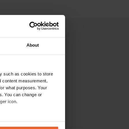
About
y such as cookies to store
nd content measurement,
for what purposes. Your
es. You can change or
ger icon.
eral meters