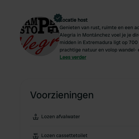
Locatie host
Genieten van rust, ruimte en een 
Alegria in Montánchez voel je je d
midden in Extremadura ligt op 700 
prachtige natuur en volop wandel-
dorpje Montánchez ligt op loopafst
Lees verder
en historische kasteelruïne. Een hee
gepland!
Voorzieningen
Lozen afvalwater
Lozen cassettetoilet