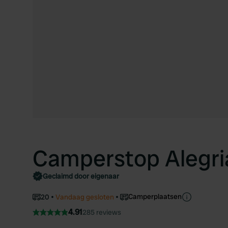
Camperstop Alegri
Geclaimd door eigenaar
Camperplaatsen
20
Vandaag gesloten
4.91
285 reviews