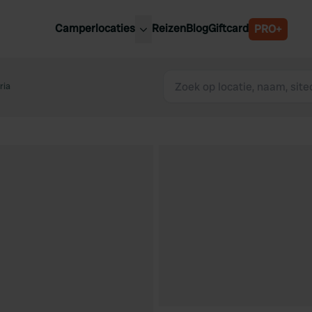
Camperlocaties
Reizen
Blog
Giftcard
PRO+
ste camperplaatsen
België
derland
ria
Luxemburg
itsland
Oostenrijk
ankrijk
Zweden
lië
Zwitserland
anje