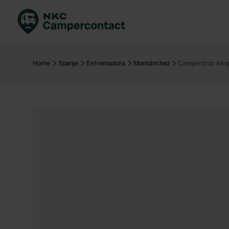
Boek direct
Be
Nederland
Ne
Home
Spanje
Extremadura
Montánchez
Camperstop Aleg
Duitsland
Du
Frankrijk
Fr
Italië
Ita
Veilig boeken
Sp
Bekijk alle...