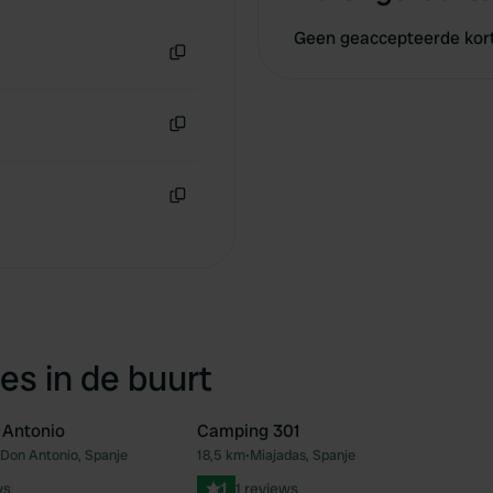
Geen geaccepteerde kor
Kopiëren
Kopiëren
Kopiëren
es in de buurt
 Antonio
Camping 301
Don Antonio, Spanje
18,5 km
•
Miajadas, Spanje
Favoriet
Fav
ws
1
1 reviews