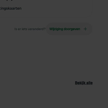
tingskaarten
Is er iets veranderd?
Wijziging doorgeven
Bekijk alle
oriet