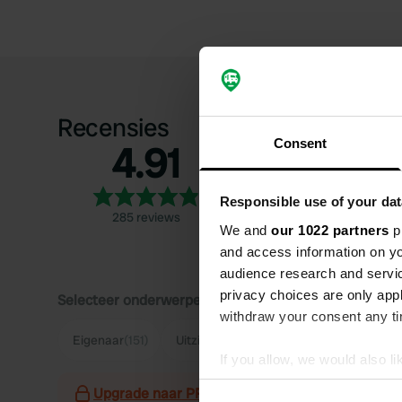
Recensies
Consent
4.91
5
4
3
Responsible use of your dat
285 reviews
2
We and
our 1022 partners
pr
and access information on yo
1
audience research and servi
privacy choices are only app
Selecteer onderwerpen om recensies over te lezen:
withdraw your consent any tim
Eigenaar
(151)
Uitzicht
(54)
Dorp
(51)
Rustig
(49)
If you allow, we would also lik
Collect information abou
Upgrade naar PRO+
voor het gebruik van filter