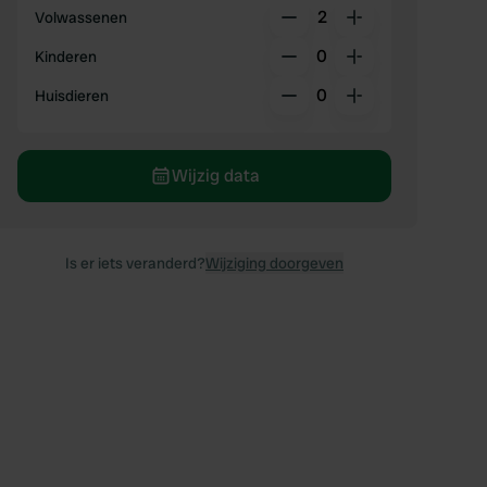
2
Volwassenen
0
Kinderen
0
Huisdieren
Wijzig data
Is er iets veranderd?
Wijziging doorgeven