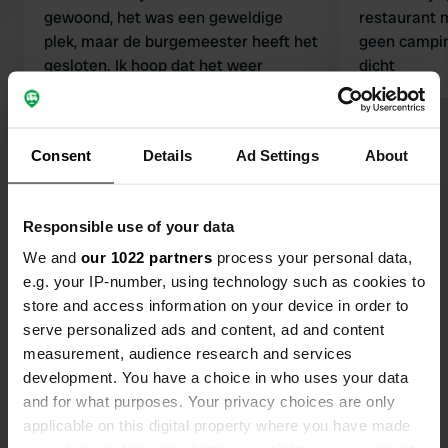
gewoond, het was een geweldige
restaurant 
plek, maar de burgemeester heeft het
geen campin
gesloten. Ik hoop dat het weer
dicht
opengaat. Het is een hele fijne plek,
en de manager en het personeel
Vertaald door Google
Origineel tonen
waren geweldig.
Consent
Details
Ad Settings
About
Bekijk alle 11 reviews
Responsible use of your data
Ben jij hier geweest?
We and
our 1022 partners
process your personal data,
e.g. your IP-number, using technology such as cookies to
store and access information on your device in order to
serve personalized ads and content, ad and content
measurement, audience research and services
development. You have a choice in who uses your data
Contact
and for what purposes. Your privacy choices are only
applicable on this digital property where you have made
Locatie