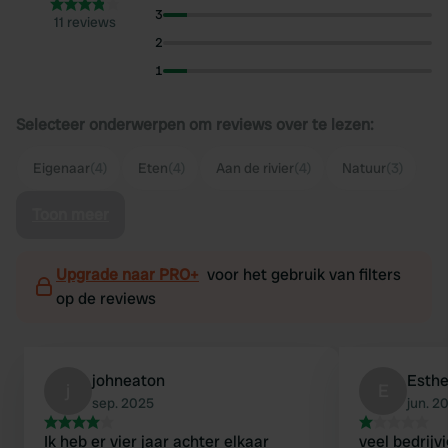
3
11 reviews
2
1
Selecteer onderwerpen om reviews over te lezen:
Eigenaar
(4)
Eten
(4)
Aan de rivier
(4)
Natuur
(3)
Toon meer
Upgrade naar PRO+
voor het gebruik van filters
op de reviews
johneaton
Esthe
j
E
sep. 2025
jun. 2
Ik heb er vier jaar achter elkaar
veel bedrijv