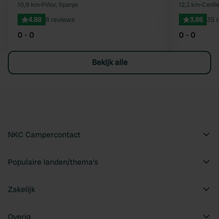
Favoriet
10,9 km
•
Piñor, Spanje
12,2 km
•
Cenlle
4.88
8 reviews
3.86
35 
0 - 0
0 - 0
Bekijk alle
NKC Campercontact
Populaire landen/thema's
Zakelijk
Overig