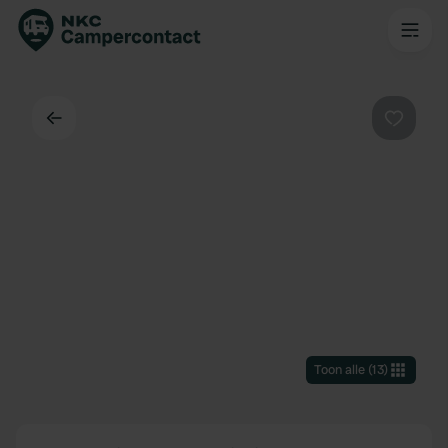
Terug
Favorie
Toon alle
(
13
)