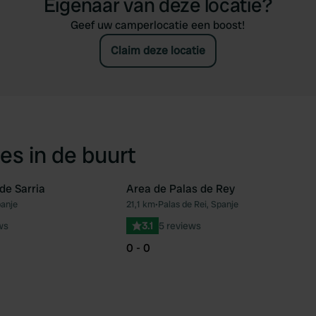
Eigenaar van deze locatie?
Geef uw camperlocatie een boost!
Claim deze locatie
es in de buurt
de Sarria
Area de Palas de Rey
panje
21,1 km
•
Palas de Rei, Spanje
Favoriet
Fav
ws
3.1
5 reviews
0 - 0