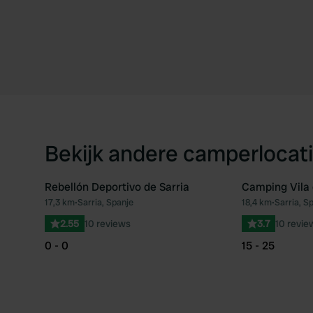
Bekijk andere camperlocati
Rebellón Deportivo de Sarria
Camping Vila 
17,3 km
•
Sarria, Spanje
18,4 km
•
Sarria, S
Favoriet
2.55
10 reviews
3.7
10 revie
0 - 0
15 - 25