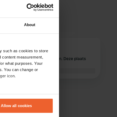
About
ries59
r
y such as cookies to store
okt. 2019
nd content measurement,
Pitch is erg slecht om te rijden. Deze plaats
for what purposes. Your
wordt niet aanbevolen.
es. You can change or
Vertaald door Google
Origineel tonen
ger icon.
eral meters
Allow all cookies
ails section
.