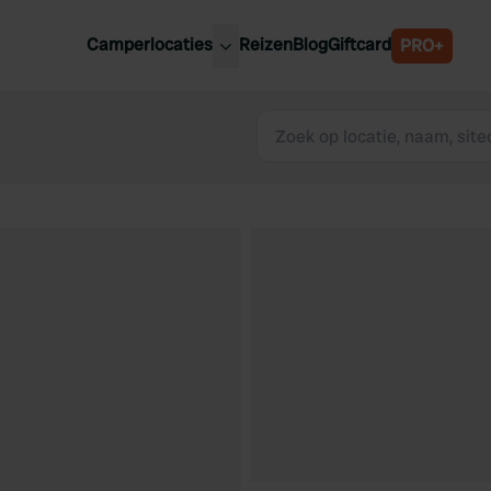
Camperlocaties
Reizen
Blog
Giftcard
PRO+
ste camperplaatsen
België
derland
Luxemburg
itsland
Oostenrijk
ankrijk
Zweden
lië
Zwitserland
anje