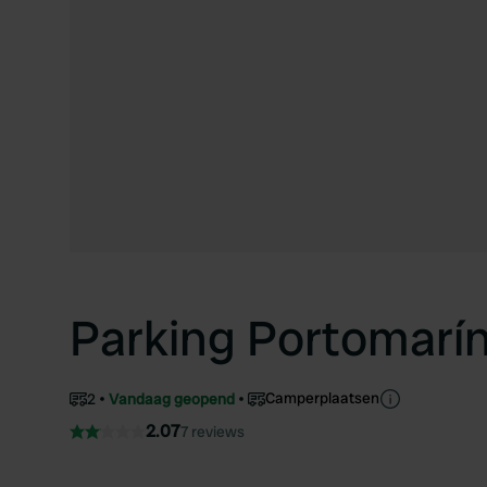
Parking Portomarí
Camperplaatsen
2
Vandaag geopend
2.07
7 reviews