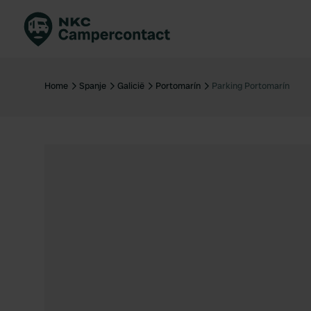
Boek direct
Be
Nederland
Ne
Home
Spanje
Galicië
Portomarín
Parking Portomarín
Duitsland
Du
Frankrijk
Fr
Italië
Ita
Veilig boeken
Sp
Bekijk alle...