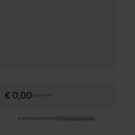
€ 0,00
/
per nacht
Is er iets veranderd?
Wijziging doorgeven