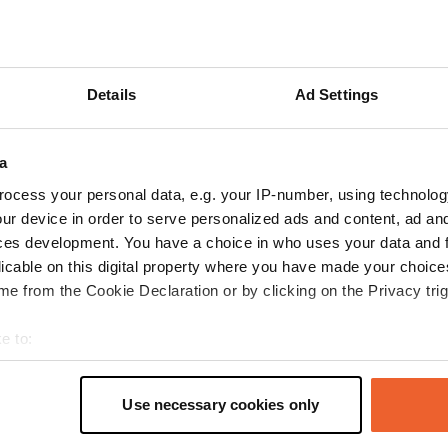
Details
Ad Settings
s op de reviews
a
GuI-onTour
G
ocess your personal data, e.g. your IP-number, using technolog
mei 2023
ur device in order to serve personalized ads and content, ad a
De oprit is extreem steil en smal. Op het
ces development. You have a choice in who uses your data and 
plateau aangekomen, weinig draairuimte als
licable on this digital property where you have made your choic
alle stoelen vol zijn. We gingen op en neer met
e from the Cookie Declaration or by clicking on the Privacy trig
onze stacaravan (7.40 m lang), maar er was niet
veel aan de hand.Je kunt het weggooien, er was
e to:
geen vers water te vinden. Niet aan te raden
lees meer
t your geographical location which can be accurate to within sev
voor grotere campers.
Vertaald door Google
Origineel tonen
tively scanning it for specific characteristics (fingerprinting)
Use necessary cookies only
 personal data is processed and set your preferences in the
det