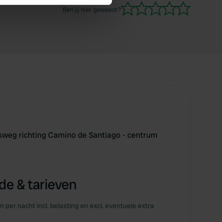
se our traffic. We also share
Ben jij hier geweest?
ers who may combine it with
 services.
bsweg richting Camino de Santiago - centrum
e & tarieven
en per nacht incl. belasting en excl. eventuele extra