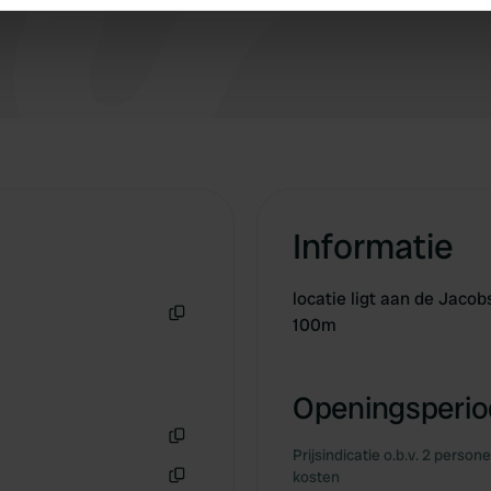
e content and ads, to provide social media features and to analy
 our site with our social media, advertising and analytics partn
 provided to them or that they’ve collected from your use of their
Informatie
locatie ligt aan de Jaco
100m
Kopiëren
Openingsperiod
Prijsindicatie o.b.v. 2 person
Kopiëren
kosten