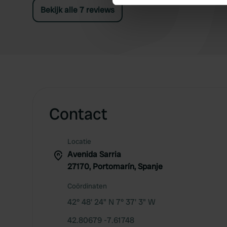
Bekijk alle 7 reviews
We use cookies to personalis
information about your use of
other information that you’ve
Contact
Locatie
Avenida Sarria
27170, Portomarín, Spanje
Coördinaten
42° 48' 24" N 7° 37' 3" W
42.80679 -7.61748