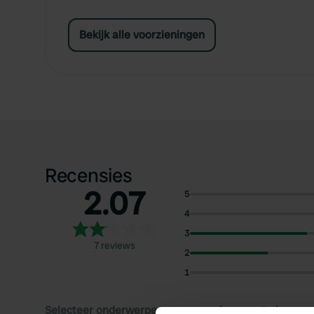
Bekijk alle voorzieningen
Recensies
2.07
5
4
3
7 reviews
2
1
Selecteer onderwerpen om recensies over te lezen: