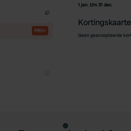
Kopiëren
1 jan. t/m 31 dec.
Kopiëren
Kortingskaarte
PRO+
Geen geaccepteerde kor
Kopiëren