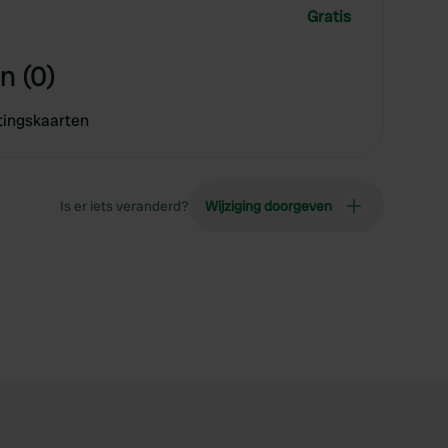
Gratis
n (0)
tingskaarten
Is er iets veranderd?
Wijziging doorgeven