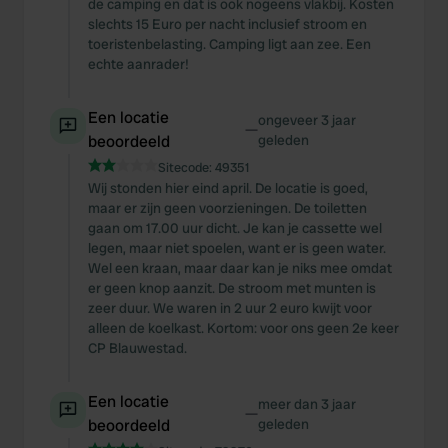
de camping en dat is ook nogeens vlakbij. Kosten
slechts 15 Euro per nacht inclusief stroom en
toeristenbelasting. Camping ligt aan zee. Een
echte aanrader!
Een locatie
ongeveer 3 jaar
—
beoordeeld
geleden
Sitecode:
49351
Wij stonden hier eind april. De locatie is goed,
maar er zijn geen voorzieningen. De toiletten
gaan om 17.00 uur dicht. Je kan je cassette wel
legen, maar niet spoelen, want er is geen water.
Wel een kraan, maar daar kan je niks mee omdat
er geen knop aanzit. De stroom met munten is
zeer duur. We waren in 2 uur 2 euro kwijt voor
alleen de koelkast. Kortom: voor ons geen 2e keer
CP Blauwestad.
Een locatie
meer dan 3 jaar
—
beoordeeld
geleden