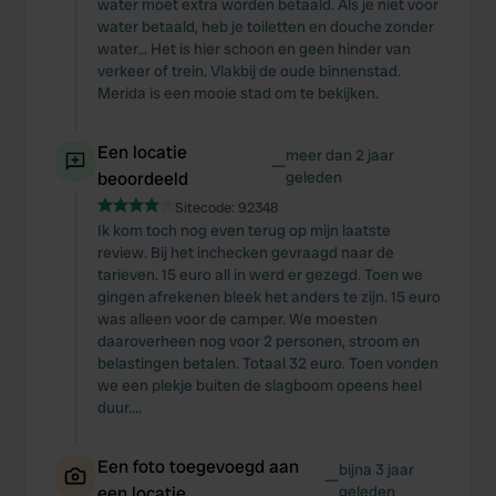
water moet extra worden betaald. Als je niet voor
water betaald, heb je toiletten en douche zonder
water... Het is hier schoon en geen hinder van
verkeer of trein. Vlakbij de oude binnenstad.
Merida is een mooie stad om te bekijken.
Een locatie
meer dan 2 jaar
—
beoordeeld
geleden
Sitecode:
92348
Ik kom toch nog even terug op mijn laatste
review. Bij het inchecken gevraagd naar de
tarieven. 15 euro all in werd er gezegd. Toen we
gingen afrekenen bleek het anders te zijn. 15 euro
was alleen voor de camper. We moesten
daaroverheen nog voor 2 personen, stroom en
belastingen betalen. Totaal 32 euro. Toen vonden
we een plekje buiten de slagboom opeens heel
duur....
Een foto toegevoegd aan
bijna 3 jaar
—
een locatie
geleden