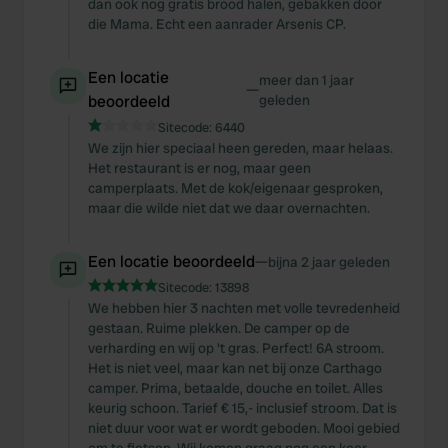
dan ook nog gratis brood halen, gebakken door
die Mama. Echt een aanrader Arsenis CP.
Een locatie
meer dan 1 jaar
—
beoordeeld
geleden
Sitecode:
6440
We zijn hier speciaal heen gereden, maar helaas.
Het restaurant is er nog, maar geen
camperplaats. Met de kok/eigenaar gesproken,
maar die wilde niet dat we daar overnachten.
Een locatie beoordeeld
—
bijna 2 jaar geleden
Sitecode:
13898
We hebben hier 3 nachten met volle tevredenheid
gestaan. Ruime plekken. De camper op de
verharding en wij op 't gras. Perfect! 6A stroom.
Het is niet veel, maar kan net bij onze Carthago
camper. Prima, betaalde, douche en toilet. Alles
keurig schoon. Tarief € 15,- inclusief stroom. Dat is
niet duur voor wat er wordt geboden. Mooi gebied