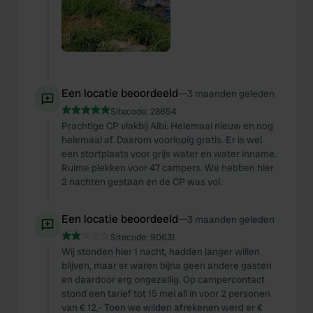
Een locatie beoordeeld
—
3 maanden geleden
Sitecode:
28654
Prachtige CP vlakbij Albi. Helemaal nieuw en nog
helemaal af. Daarom voorlopig gratis. Er is wel
een stortplaats voor grijs water en water inname.
Ruime plekken voor 47 campers. We hebben hier
2 nachten gestaan en de CP was vol.
Een locatie beoordeeld
—
3 maanden geleden
Sitecode:
90631
Wij stonden hier 1 nacht, hadden langer willen
blijven, maar er waren bijna geen andere gasten
en daardoor erg ongezellig. Op campercontact
stond een tarief tot 15 mei all in voor 2 personen
van € 12,- Toen we wilden afrekenen werd er €