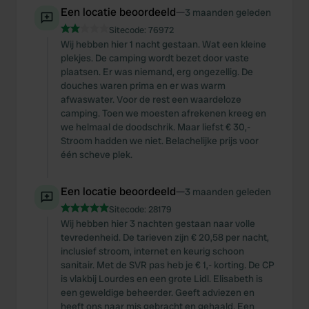
Een locatie beoordeeld
—
3 maanden geleden
Sitecode:
76972
Wij hebben hier 1 nacht gestaan. Wat een kleine
plekjes. De camping wordt bezet door vaste
plaatsen. Er was niemand, erg ongezellig. De
douches waren prima en er was warm
afwaswater. Voor de rest een waardeloze
camping. Toen we moesten afrekenen kreeg en
we helmaal de doodschrik. Maar liefst € 30,-
Stroom hadden we niet. Belachelijke prijs voor
één scheve plek.
Een locatie beoordeeld
—
3 maanden geleden
Sitecode:
28179
Wij hebben hier 3 nachten gestaan naar volle
tevredenheid. De tarieven zijn € 20,58 per nacht,
inclusief stroom, internet en keurig schoon
sanitair. Met de SVR pas heb je € 1,- korting. De CP
is vlakbij Lourdes en een grote Lidl. Elisabeth is
een geweldige beheerder. Geeft adviezen en
heeft ons naar mis gebracht en gehaald. Een