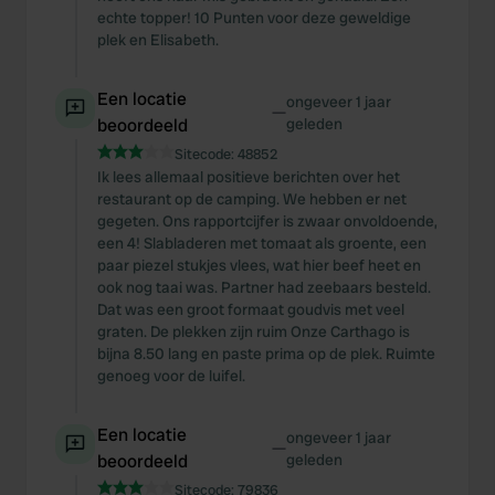
echte topper! 10 Punten voor deze geweldige
plek en Elisabeth.
Een locatie
ongeveer 1 jaar
—
beoordeeld
geleden
Sitecode:
48852
Ik lees allemaal positieve berichten over het
restaurant op de camping. We hebben er net
gegeten. Ons rapportcijfer is zwaar onvoldoende,
een 4! Slabladeren met tomaat als groente, een
paar piezel stukjes vlees, wat hier beef heet en
ook nog taai was. Partner had zeebaars besteld.
Dat was een groot formaat goudvis met veel
graten. De plekken zijn ruim Onze Carthago is
bijna 8.50 lang en paste prima op de plek. Ruimte
genoeg voor de luifel.
Een locatie
ongeveer 1 jaar
—
beoordeeld
geleden
Sitecode:
79836