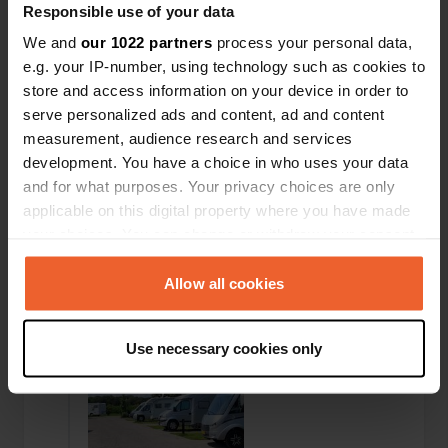
Responsible use of your data
We and
our 1022 partners
process your personal data,
e.g. your IP-number, using technology such as cookies to
store and access information on your device in order to
serve personalized ads and content, ad and content
measurement, audience research and services
development. You have a choice in who uses your data
and for what purposes. Your privacy choices are only
applicable on this digital property where you have made
your choices. You can change or withdraw your consent
Een foto toegevoegd aan
ongeveer 2 jaar
—
any time from the Cookie Declaration or by clicking on
een locatie
geleden
the Privacy trigger icon.
Allow all cookies
If you allow, we would also like to:
Use necessary cookies only
Collect information about your geographical location
which can be accurate to within several meters
Identify your device by actively scanning it for
specific characteristics (fingerprinting)