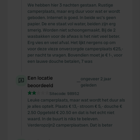
We hebben hier 3 nachten gestaan. Rustige
camperplaats, maar erg duur voor wat er wordt
geboden. Internet is goed. In beide wc's geen
papier. De ene staat vol water, beiden zijn erg
smerig. Worden niet schoongemaakt. Bij de 2
wasbakken voor de afwas is het niet veel beter.
Erg vies en veel afval. Het lijkt nergens op om
voor deze vieze onverzorgde camperplaats €25,-
per nacht te vragen. Bovendien moet je € 1-, voor
een lauwe douche betalen, 7 was
Een locatie
ongeveer 2 jaar
—
beoordeeld
geleden
Sitecode:
98952
Leuke camperplaats, maar wat wordt het duur als
je alles optelt. Plaats € 13,- stroom € 5,- douche €
2.50 Opgeteld € 20.50 en dat is het echt niet
waard. In de buurt is niks te beleven.
Verderopzijn2 camperplaatsen. Dat is beter