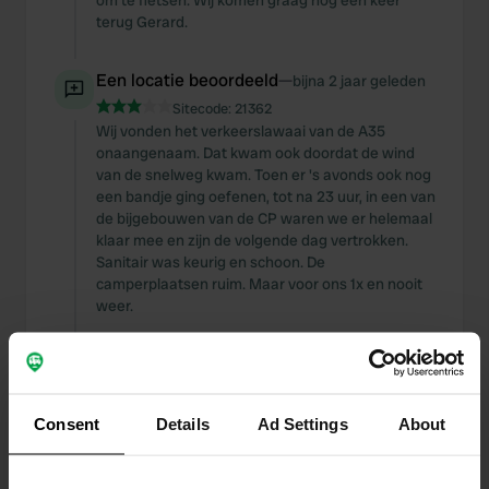
om te fietsen. Wij komen graag nog een keer
terug Gerard.
Een locatie beoordeeld
—
bijna 2 jaar geleden
Sitecode:
21362
Wij vonden het verkeerslawaai van de A35
onaangenaam. Dat kwam ook doordat de wind
van de snelweg kwam. Toen er 's avonds ook nog
een bandje ging oefenen, tot na 23 uur, in een van
de bijgebouwen van de CP waren we er helemaal
klaar mee en zijn de volgende dag vertrokken.
Sanitair was keurig en schoon. De
camperplaatsen ruim. Maar voor ons 1x en nooit
weer.
Een foto toegevoegd aan
ongeveer 2 jaar
—
een locatie
geleden
Consent
Details
Ad Settings
About