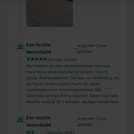
Find out more about how your personal data is processed
and set your preferences in the
details section
.
We use cookies to personalise content and ads, to
provide social media features and to analyse our traffic.
We also share information about your use of our site with
Een locatie
ongeveer 2 jaar
our social media, advertising and analytics partners who
—
beoordeeld
geleden
may combine it with other information that you’ve
Sitecode:
107283
provided to them or that they’ve collected from your use
We hebben op vele camperplaatsen gestaan,
of their services.
maar deze staat met stip bovenaan. Alles is
tiptop. Ruime plaatsen. Camper op verharding, wij
op 't gras. Iedere plaats heeft zijn eigen
watertappunt en stroomaansluiting 10A.
Geweldig sanitair. Prima internet. Alleen voor een
douche moet je 50 c betalen. Aardige beheerders.
Een locatie
ongeveer 2 jaar
—
beoordeeld
geleden
Sitecode:
74202