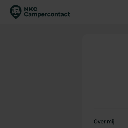
Boek direct
Be
Nederland
Ne
Duitsland
Du
Frankrijk
Fr
Italië
Ita
Veilig boeken
Sp
Bekijk alle...
Over mij