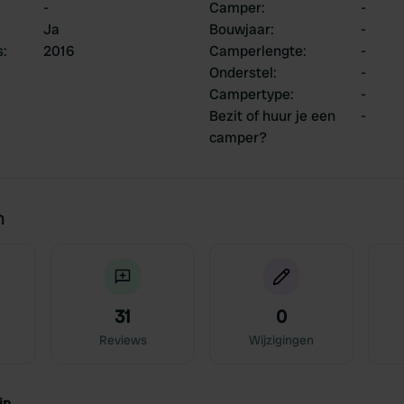
-
Camper
:
-
Ja
Bouwjaar
:
-
s
:
2016
Camperlengte
:
-
Onderstel
:
-
Campertype
:
-
Bezit of huur je een
-
camper?
n
31
0
Reviews
Wijzigingen
jn