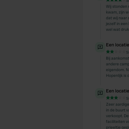
S
Wij stonden 
kwam, zijn w
dat wij naar
jezelf in ee
wel wat druk
Een locati
S
Bij aankomst
andere campe
eigendom. N
Hopenlijk is
Een locati
S
Zeer aardige
in de buurt 
verkoopt. De
faciliteiten
prieeltje ge