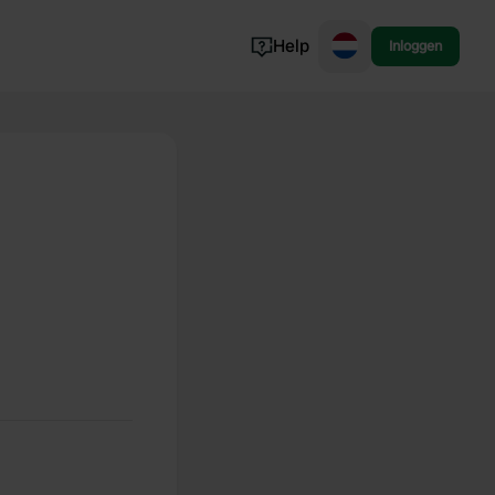
Help
Inloggen
Noorwegen
Portugal
Denemarken
Slovenië
Bekijk alle...