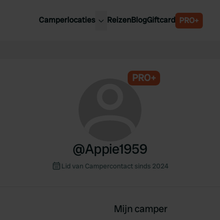
Camperlocaties
Reizen
Blog
Giftcard
PRO+
ste camperplaatsen
België
derland
Luxemburg
itsland
PRO+
Oostenrijk
ankrijk
Zweden
lië
Zwitserland
anje
@
Appie1959
Lid van Campercontact sinds 2024
Mijn camper