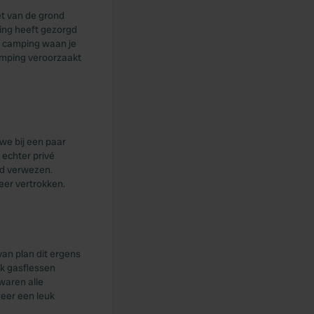
et van de grond
ping heeft gezorgd
e camping waan je
camping veroorzaakt
we bij een paar
echter privé
rd verwezen.
eer vertrokken.
an plan dit ergens
ok gasflessen
waren alle
weer een leuk