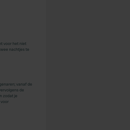
t voor het niet
 twee nachtjes te
genaren; vanaf de
vervolgens de
n zodat je
 voor