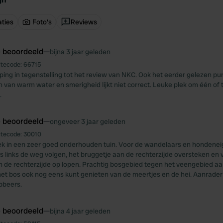
ties
Foto's
Reviews
e beoordeeld
—
bijna 3 jaar geleden
itecode:
66715
ing in tegenstelling tot het review van NKC. Ook het eerder gelezen pun
n van warm water en smerigheid lijkt niet correct. Leuke plek om één of
.
e beoordeeld
—
ongeveer 3 jaar geleden
itecode:
30010
ek in een zeer goed onderhouden tuin. Voor de wandelaars en hondenei
 links de weg volgen, het bruggetje aan de rechterzijde oversteken en 
de rechterzijde op lopen. Prachtig bosgebied tegen het veengebied aa
t bos ook nog eens kunt genieten van de meertjes en de hei. Aanrader
bbeers.
e beoordeeld
—
bijna 4 jaar geleden