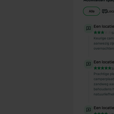
Alle
Loca
Een locati
S
Keurige camp
aanwezig zij
overnachten
Een locati
S
Prachtige pl
camperplaats
zandweg aan 
behoudens he
natuurliefhe
Een locati