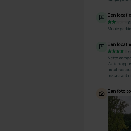
Een locati
S
Mooie parkin
Een locati
S
Nette camperp
Watertappunt
hotel-restau
restaurant n
Een foto t