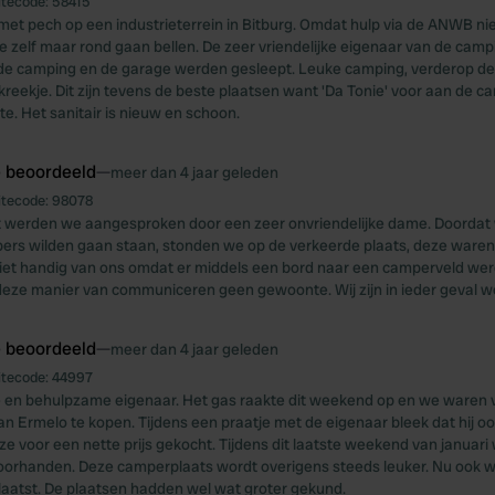
itecode:
58415
met pech op een industrieterrein in Bitburg. Omdat hulp via de ANWB ni
e zelf maar rond gaan bellen. De zeer vriendelijke eigenaar van de cam
 de camping en de garage werden gesleept. Leuke camping, verderop d
n kreekje. Dit zijn tevens de beste plaatsen want 'Da Tonie' voor aan de 
te. Het sanitair is nieuw en schoon.
e beoordeeld
—
meer dan 4 jaar geleden
itecode:
98078
 werden we aangesproken door een zeer onvriendelijke dame. Doordat 
rs wilden gaan staan, stonden we op de verkeerde plaats, deze waren 
iet handig van ons omdat er middels een bord naar een camperveld we
 deze manier van communiceren geen gewoonte. Wij zijn in ieder geval w
e beoordeeld
—
meer dan 4 jaar geleden
itecode:
44997
 en behulpzame eigenaar. Het gas raakte dit weekend op en we waren v
van Ermelo te kopen. Tijdens een praatje met de eigenaar bleek dat hij o
ze voor een nette prijs gekocht. Tijdens dit laatste weekend van januari 
 voorhanden. Deze camperplaats wordt overigens steeds leuker. Nu ook 
plaatst. De plaatsen hadden wel wat groter gekund.