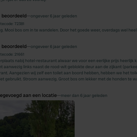
e beoordeeld
—
ongeveer 6 jaar geleden
itecode:
72381
g. Mooi bos om in te wandelen. Door het goede weer, overdags wel heel 
e beoordeeld
—
ongeveer 6 jaar geleden
itecode:
21661
laats nabij hotel-restaurant alwaar we voor een eerlijke prijs heerlijk k
 aanwezig links naast de rood-wit geblokte deur aan de zijkant (parkee
rant. Aangezien wij zelf een toilet aan boord hebben, hebben we het toil
iet gebruikt. Stroom aanwezig. Groot bos om lekker met de honden te w
oegevoegd aan een locatie
—
meer dan 6 jaar geleden