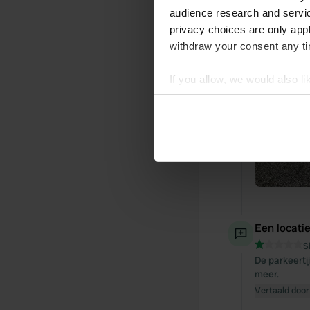
audience research and servi
privacy choices are only app
withdraw your consent any tim
If you allow, we would also lik
Collect information abou
Identify your device by ac
Find out more about how your
We use cookies to personalis
information about your use of
other information that you’ve
Een locati
S
De parkeerti
meer.
Vertaald door