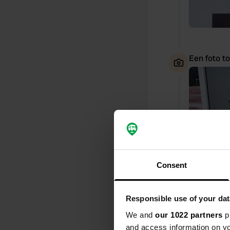
Een foto t
Consent
Responsible use of your dat
We and
our 1022 partners
pr
and access information on yo
Een foto t