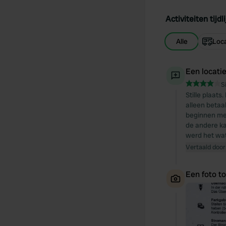
Activiteiten tijdli
Alle
Loca
Een locati
S
Stille plaat
alleen betaa
beginnen met
de andere ka
werd het wat
Vertaald door
Een foto t