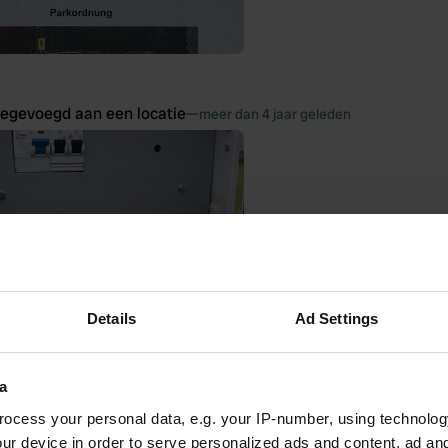
oegevoegd aan een locatie
—
meer dan 4 jaar geleden
Details
Ad Settings
a
ocess your personal data, e.g. your IP-number, using technolog
ur device in order to serve personalized ads and content, ad a
oegevoegd aan een locatie
—
meer dan 4 jaar geleden