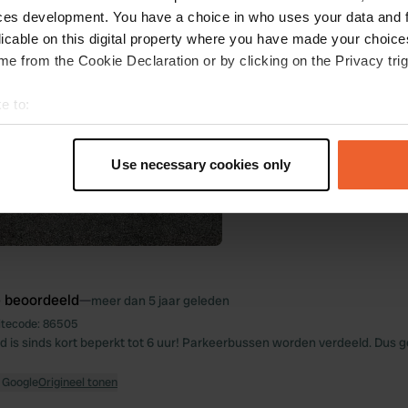
ces development. You have a choice in who uses your data and 
licable on this digital property where you have made your choic
e from the Cookie Declaration or by clicking on the Privacy trig
e to:
t your geographical location which can be accurate to within sev
tively scanning it for specific characteristics (fingerprinting)
Use necessary cookies only
 personal data is processed and set your preferences in the
det
e content and ads, to provide social media features and to analy
 our site with our social media, advertising and analytics partn
 provided to them or that they’ve collected from your use of their
e beoordeeld
—
meer dan 5 jaar geleden
itecode:
86505
jd is sinds kort beperkt tot 6 uur! Parkeerbussen worden verdeeld. Du
 Google
Origineel tonen