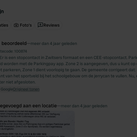
jn
ties
Foto's
Reviews
e beoordeeld
—
meer dan 4 jaar geleden
itecode:
100874
s. Er is een stopcontact in Zwitsers formaat en een CEE-stopcontact. P
ld worden met de Parkingpay app. Zone 2 is aangegeven, dus u kunt op 
 parkeren, Zone 1 dient voorlopig te gaan. De gemeente corrigeert dat: 
nt van het sportveld bij het schoolgebouw om de jerrycan te vullen. Nu,
er niet afgesloten.
 Google
Origineel tonen
oegevoegd aan een locatie
—
meer dan 4 jaar geleden