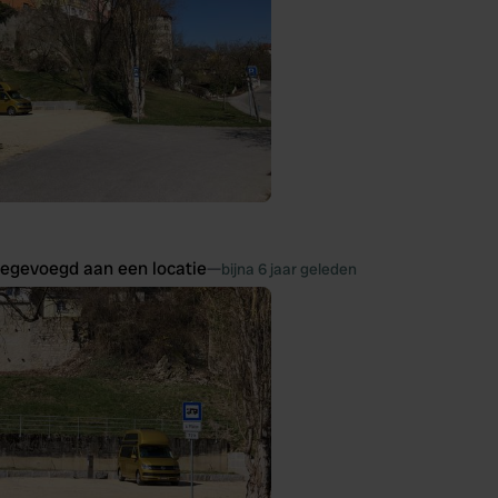
oegevoegd aan een locatie
—
bijna 6 jaar geleden