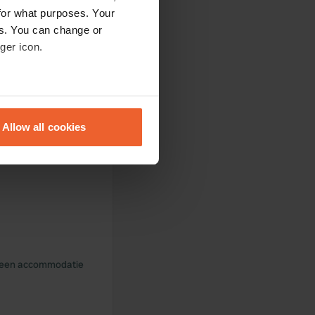
for what purposes. Your
es. You can change or
ger icon.
eral meters
Allow all cookies
ails section
.
se our traffic. We also share
ers who may combine it with
 services.
s geen accommodatie