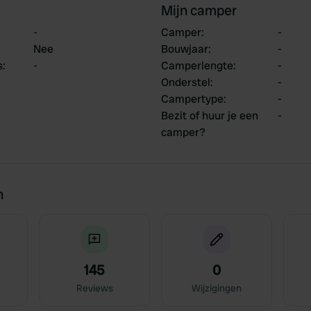
Mijn camper
-
Camper
:
-
Nee
Bouwjaar
:
-
s
:
-
Camperlengte
:
-
Onderstel
:
-
Campertype
:
-
Bezit of huur je een
-
camper?
n
145
0
Reviews
Wijzigingen