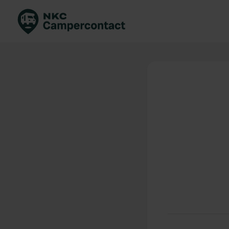
Boek direct
Be
Nederland
Ne
Duitsland
Du
Frankrijk
Fr
Italië
Ita
Veilig boeken
Sp
Bekijk alle...