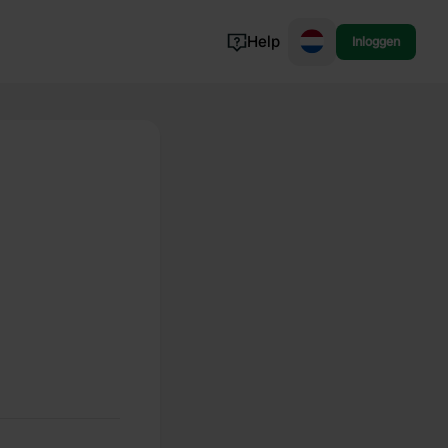
Help
Inloggen
Noorwegen
Portugal
Denemarken
Slovenië
Bekijk alle...