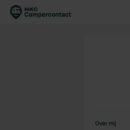
Boek direct
Be
Nederland
Ne
Duitsland
Du
Frankrijk
Fr
Italië
Ita
Veilig boeken
Sp
Bekijk alle...
Over mij