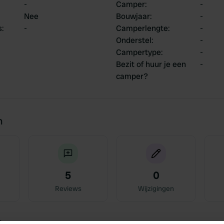
-
Camper
:
-
Nee
Bouwjaar
:
-
s
:
-
Camperlengte
:
-
Onderstel
:
-
Campertype
:
-
Bezit of huur je een
-
camper?
n
5
0
Reviews
Wijzigingen
jn