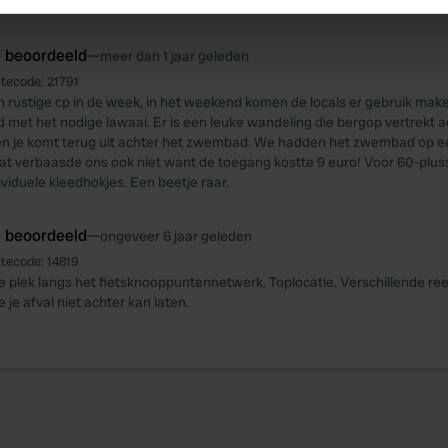
m verder gereden en staan nu op een rustigere plaats.
e content and ads, to provide social media features and to analy
 our site with our social media, advertising and analytics partn
e beoordeeld
—
meer dan 1 jaar geleden
 provided to them or that they’ve collected from your use of their
itecode:
21791
n rustige cp in de week, in het weekend komen de locals er gebruik make
 met het nodige lawaai. Er is een leuke wandeling die bergop vertrekt a
en je komt terug uit achter het zwembad. We hadden het zwembad op e
Dat verbaasde ons ook niet want de toegang kostte 9 euro! Voor 60-pluss
ividuele kleedhokjes. Een beetje raar.
e beoordeeld
—
ongeveer 6 jaar geleden
itecode:
14819
e plek langs het fietsknooppuntennetwerk. Toplocatie. Verschillende ree
 je afval niet achter kan laten.