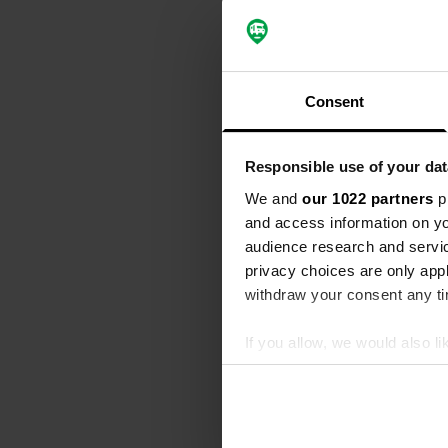
Alle
Loca
Consent
Een locati
S
Voor ons de 
Responsible use of your dat
We and
our 1022 partners
pr
Een locati
and access information on yo
S
audience research and servi
Wat een gewe
weg en aan d
privacy choices are only app
heel mooi. E
withdraw your consent any tim
Couhard en 
stuk sneller.
If you allow, we would also lik
Collect information abou
Een locati
Identify your device by ac
S
Find out more about how your
Aangekomen e