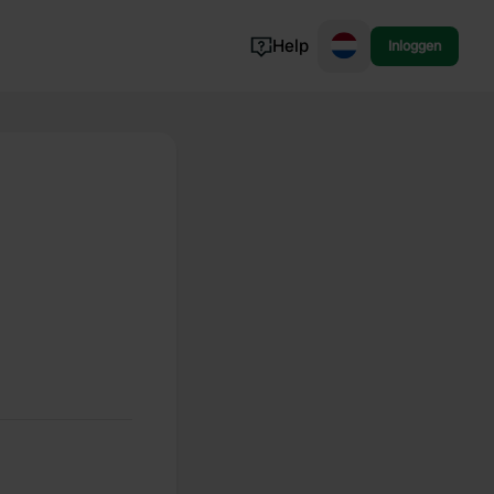
Help
Inloggen
Noorwegen
Portugal
Denemarken
Slovenië
Bekijk alle...