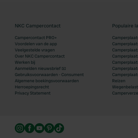
NKC Campercontact
Populaire 
Campercontact PRO+
Camperplaats
Voordelen van de app
Camperplaats
Veelgestelde vragen
Camperplaats
Over NKC Campercontact
Camperplaats
Werken bij
Camperplaats
Aanmelden nieuwsbrief 📧
Camperplaatse
Gebruiksvoorwaarden - Consument
Camperplaat
Algemene boekingsvoorwaarden
Reizen
Herroepingsrecht
Wegenbelast
Privacy Statement
Camperverze