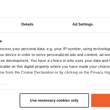
ties
Foto's
Reviews
Details
Ad Settings
e beoordeeld
—
5 maanden geleden
itecode:
95381
beste camperplaats van West-Vlaanderen. Rust. Zalig.
a
ocess your personal data, e.g. your IP-number, using technolog
e beoordeeld
—
8 maanden geleden
ur device in order to serve personalized ads and content, ad a
itecode:
41081
ces development. You have a choice in who uses your data and 
ldige plaats. Helemaal nieuw. 13 euro per nacht betaald met elektricitei
e overkant is een groot kerkhof, lekker rustig dus. De wandeling rond he
licable on this digital property where you have made your choic
r zitten veel reigers. Vanop de camperplaats vertrekt een wandeling naa
e from the Cookie Declaration or by clicking on the Privacy trig
de waterval. Samen 45 minuten wandelen. Een beetje bergop, de terug
e to:
t your geographical location which can be accurate to within sev
e beoordeeld
—
8 maanden geleden
tively scanning it for specific characteristics (fingerprinting)
Use necessary cookies only
itecode:
2046
 personal data is processed and set your preferences in the
det
n meteen doorgereden. Buiten de loosplaats, kan ik er weinig positief