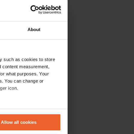
About
y such as cookies to store
nd content measurement,
for what purposes. Your
t. Geen last van de
t meer is 2,2 km,
es. You can change or
r de piramide van
ger icon.
weg gaat dus een
eral meters
Allow all cookies
ails section
.
 over zeggen. Veel