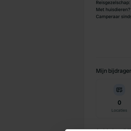
Reisgezelschap
:
Met huisdieren?
Camperaar sind
Mijn bijdrage
0
Locaties
Activiteiten tijdli