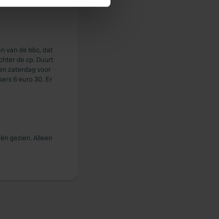
se our traffic. We also share
ers who may combine it with
 services.
n van de bbc, dat
chter de cp. Duurt
en zaterdag voor
ers 6 euro 30. Er
ën gezien. Alleen