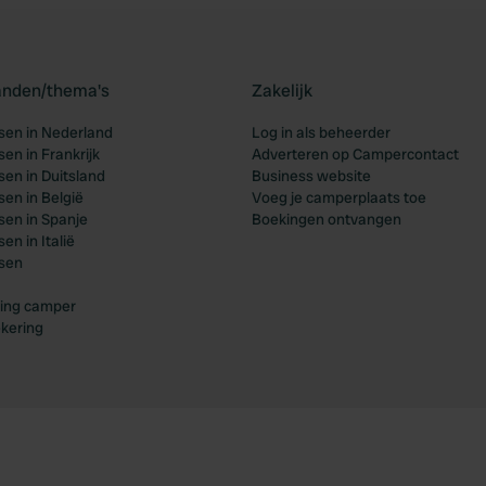
landen/thema's
Zakelijk
en in Nederland
Log in als beheerder
en in Frankrijk
Adverteren op Campercontact
en in Duitsland
Business website
en in België
Voeg je camperplaats toe
en in Spanje
Boekingen ontvangen
n in Italië
sen
ing camper
kering