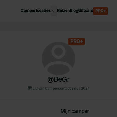
Camperlocaties
Reizen
Blog
Giftcard
PRO+
ste camperplaatsen
België
derland
Luxemburg
itsland
PRO+
Oostenrijk
ankrijk
Zweden
lië
Zwitserland
anje
@
BeGr
Lid van Campercontact sinds 2024
Mijn camper