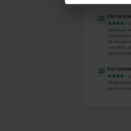
te druk. 3 k
We use cookies to personalis
information about your use of
Een locati
other information that you’ve
S
Heel leuke e
gaat gepaard
25 minuten 
ons alleen. 
zijn geen ind
Een locati
S
Mooie rustig
jammer dat je