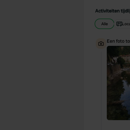
Activiteiten tijdli
Alle
Loca
Een foto t