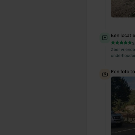
Een locati
S
Zeer vriende
onderhouden 
Een foto t