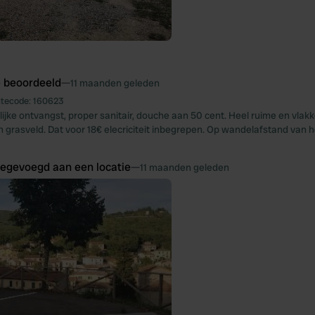
e beoordeeld
—
11 maanden geleden
itecode:
160623
lijke ontvangst, proper sanitair, douche aan 50 cent. Heel ruime en vlak
grasveld. Dat voor 18€ elecriciteit inbegrepen. Op wandelafstand van h
oegevoegd aan een locatie
—
11 maanden geleden