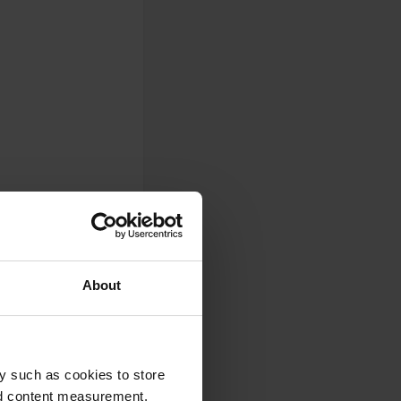
About
 CP proper met alle
y such as cookies to store
nd content measurement,