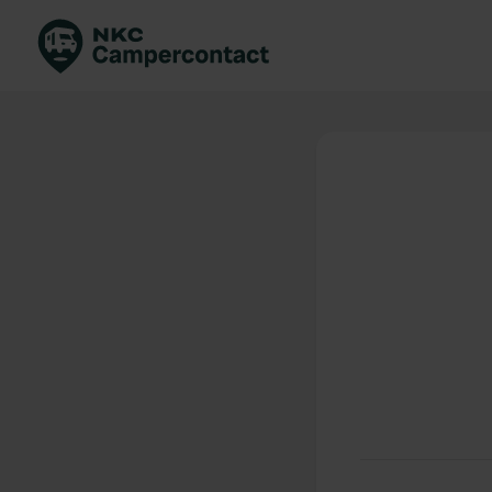
Boek direct
Be
Nederland
Ne
Duitsland
Du
Frankrijk
Fr
Italië
Ita
Veilig boeken
Sp
Bekijk alle...