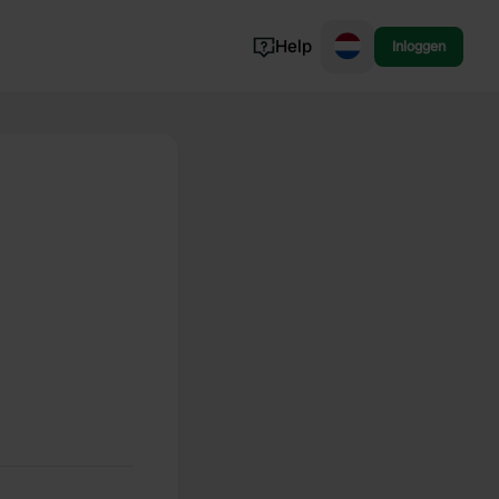
Help
Inloggen
Noorwegen
Portugal
Denemarken
Slovenië
Bekijk alle...