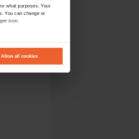
for what purposes. Your
es. You can change or
 rustig in de
ger icon.
eral meters
g te bieden.
Allow all cookies
ails section
.
se our traffic. We also share
ers who may combine it with
 services.