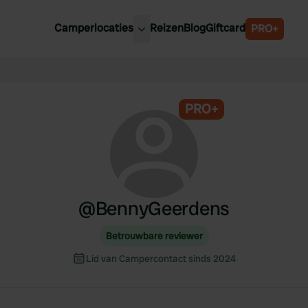
Camperlocaties
Reizen
Blog
Giftcard
PRO+
ste camperplaatsen
België
derland
Luxemburg
itsland
PRO+
Oostenrijk
ankrijk
Zweden
lië
Zwitserland
anje
@
BennyGeerdens
Betrouwbare reviewer
Lid van Campercontact sinds 2024