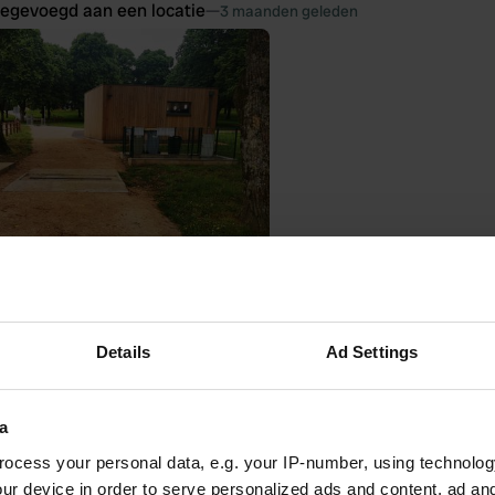
oegevoegd aan een locatie
—
3 maanden geleden
Details
Ad Settings
e beoordeeld
—
3 maanden geleden
itecode:
72003
a
reikbaar en gemakkelijk als je een pass'etapes hebt met krediet. Mooie
n. Bakker en winkel op loopafstand.
ocess your personal data, e.g. your IP-number, using technolog
ur device in order to serve personalized ads and content, ad a