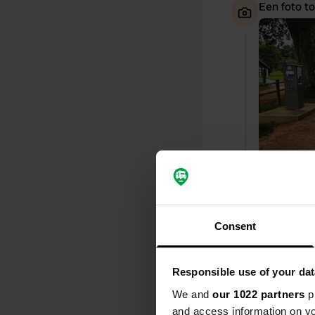
Een foto t
Consent
Een locati
S
Responsible use of your dat
Zeer goed be
voorzieninge
We and
our 1022 partners
pr
and access information on yo