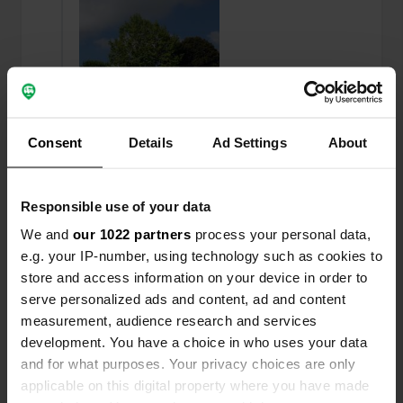
Consent
Details
Ad Settings
About
Responsible use of your data
We and
our 1022 partners
process your personal data,
Een foto toegevoegd aan
meer dan 6 jaar
—
e.g. your IP-number, using technology such as cookies to
een locatie
geleden
store and access information on your device in order to
serve personalized ads and content, ad and content
measurement, audience research and services
development. You have a choice in who uses your data
and for what purposes. Your privacy choices are only
applicable on this digital property where you have made