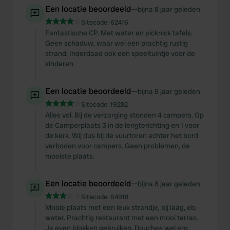
Een locatie beoordeeld
—
bijna 8 jaar geleden
Sitecode:
62416
Fantastische CP. Met water en picknick tafels.
Geen schaduw, waar wel een prachtig rustig
strand. Inderdaad ook een speeltuintje voor de
kinderen.
Een locatie beoordeeld
—
bijna 8 jaar geleden
Sitecode:
19282
Alles vol. Bij de verzorging stonden 4 campers. Op
de Camperplaats 3 in de lengterichting en 1 voor
de kerk. Wij dus bij de vuurtoren achter het bord
verboden voor campers. Geen problemen, de
mooiste plaats.
Een locatie beoordeeld
—
bijna 8 jaar geleden
Sitecode:
64918
Mooie plaats met een leuk strandje, bij laag, eb,
water. Prachtig restaurant met een mooi terras.
Ja even blokken gebruiken. Douches wel erg