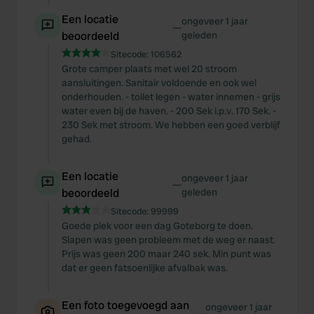
Een locatie
ongeveer 1 jaar
—
beoordeeld
geleden
Sitecode:
106562
Grote camper plaats met wel 20 stroom
aansluitingen. Sanitair voldoende en ook wel
onderhouden. - toilet legen - water innemen - grijs
water even bij de haven. - 200 Sek i.p.v. 170 Sek. -
230 Sek met stroom. We hebben een goed verblijf
gehad.
Een locatie
ongeveer 1 jaar
—
beoordeeld
geleden
Sitecode:
99999
Goede plek voor een dag Goteborg te doen.
Slapen was geen probleem met de weg er naast.
Prijs was geen 200 maar 240 sek. Min punt was
dat er geen fatsoenlijke afvalbak was.
Een foto toegevoegd aan
ongeveer 1 jaar
—