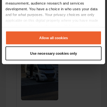
measurement, audience research and services
development. You have a choice in who uses your data
and for what purposes. Your privacy choices are only
applicable on this digital property where you have made
your choices. You can change or withdraw your consent
Een foto toegevoegd aan
meer dan 1 jaar
any time from the Cookie Declaration or by clicking on
—
een locatie
geleden
the Privacy trigger icon.
Allow all cookies
If you allow, we would also like to:
Use necessary cookies only
Collect information about your geographical location
which can be accurate to within several meters
Identify your device by actively scanning it for
specific characteristics (fingerprinting)
Find out more about how your personal data is processed
and set your preferences in the
details section
.
We use cookies to personalise content and ads, to
provide social media features and to analyse our traffic.