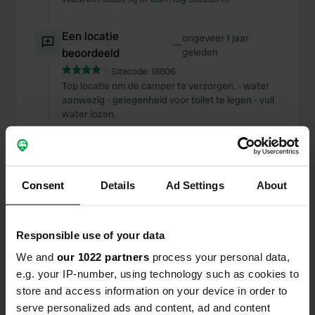
Een locatie
ongeveer 1 jaar
—
beoordeeld
geleden
Sitecode:
18806
Top locatie om de camper te verzorgen. - water
aanwezig - gelegenheid voor toilet te legen - vuil
water lozen.
Een foto toegevoegd aan
ongeveer 1 jaar
—
een locatie
geleden
Consent
Details
Ad Settings
About
Responsible use of your data
We and
our 1022 partners
process your personal data,
e.g. your IP-number, using technology such as cookies to
store and access information on your device in order to
serve personalized ads and content, ad and content