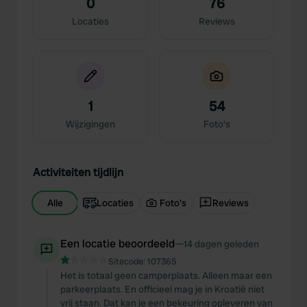
0
76
Locaties
Reviews
1
54
Wijzigingen
Foto's
Activiteiten tijdlijn
Alle
Locaties
Foto's
Reviews
Een locatie beoordeeld
—
14 dagen geleden
Sitecode:
107365
Het is totaal geen camperplaats. Alleen maar een
parkeerplaats. En officieel mag je in Kroatië niet
vrij staan. Dat kan je een bekeuring opleveren van