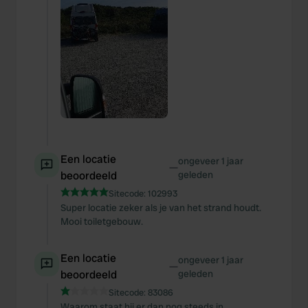
Een locatie
ongeveer 1 jaar
—
beoordeeld
geleden
Sitecode:
102993
Super locatie zeker als je van het strand houdt.
Mooi toiletgebouw.
Een locatie
ongeveer 1 jaar
—
beoordeeld
geleden
Sitecode:
83086
Waarom staat hij er dan nog steeds in.