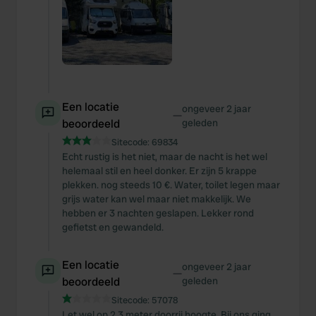
Een locatie
ongeveer 2 jaar
—
beoordeeld
geleden
Sitecode:
69834
Echt rustig is het niet, maar de nacht is het wel
helemaal stil en heel donker. Er zijn 5 krappe
plekken. nog steeds 10 €. Water, toilet legen maar
grijs water kan wel maar niet makkelijk. We
hebben er 3 nachten geslapen. Lekker rond
gefietst en gewandeld.
Een locatie
ongeveer 2 jaar
—
beoordeeld
geleden
Sitecode:
57078
Let wel op 2.3 meter doorrij hoogte. Bij ons ging