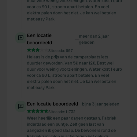
duur voor weinig voorzieningen. Water kost 1 euro
voor ca 90 L, stroom apart betalen. En veel
elektra palen doen het niet. Je kan wel betalen
met easy Park.
Een locatie
meer dan 2 jaar
—
beoordeeld
geleden
Sitecode:
697
Helaas is de prijs van de camperplaats iets
duurder geworden. Van 5€ naar 12€. Best wel
duur voor weinig voorzieningen. Water kost 1 euro
voor ca 90 L, stroom apart betalen. En veel
elektra palen doen het niet. Je kan wel betalen
met easy Park.
Een locatie beoordeeld
—
bijna 3 jaar geleden
Sitecode:
11732
Weer heerlijk een paar dagen gestaan. Fabriek
inderdaad een puntje. Zelf geen last van
aangezien ik goed slaap. De bewoners rond de
Fabriek zijn volop in actie tegen het geluids