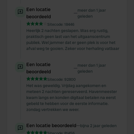
We also share information about your use of our site with
our social media, advertising and analytics partners who
Een locatie
meer dan 1 jaar
—
may combine it with other information that you’ve
beoordeeld
geleden
provided to them or that they’ve collected from your use
Sitecode:
18446
of their services.
Heerlijk 2 nachten geslapen. Was erg rustig,
praktisch geen last van het uitgaanscentrum
publiek. Wel jammer dat er geen plek is voor het
afval weg te gooien. Zeker voor herhaling vatbaar
Een locatie
meer dan 1 jaar
—
beoordeeld
geleden
Sitecode:
92800
Het was geweldig. Vrijdag aangekomen en
meteen 2 nachten gereserveerd. Havenmeester
kwam langs en konden digitaal betalen na eerst
gebeld te hebben voor de eerste informatie.
zondag vertrekken we weer.
Een locatie beoordeeld
—
bijna 2 jaar geleden
Sitecode:
81456