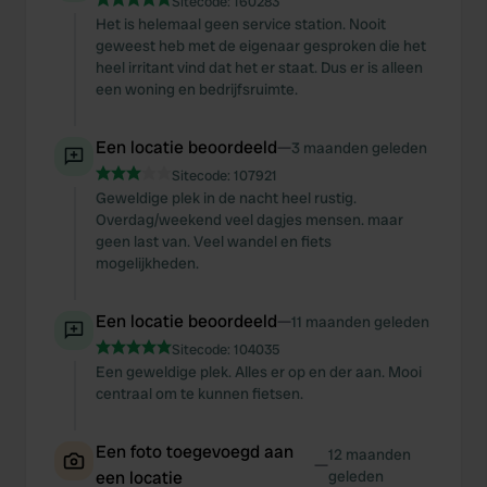
Sitecode:
160283
Het is helemaal geen service station. Nooit
geweest heb met de eigenaar gesproken die het
heel irritant vind dat het er staat. Dus er is alleen
een woning en bedrijfsruimte.
Een locatie beoordeeld
—
3 maanden geleden
Sitecode:
107921
Geweldige plek in de nacht heel rustig.
Overdag/weekend veel dagjes mensen. maar
geen last van. Veel wandel en fiets
mogelijkheden.
Een locatie beoordeeld
—
11 maanden geleden
Sitecode:
104035
Een geweldige plek. Alles er op en der aan. Mooi
centraal om te kunnen fietsen.
Een foto toegevoegd aan
12 maanden
—
een locatie
geleden