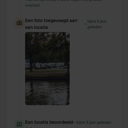
overlast.
Een foto toegevoegd aan
bijna 3 jaar
—
een locatie
geleden
Een locatie beoordeeld
—
bijna 3 jaar geleden