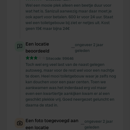
Wel een mooie plek alleen een beetje duur voor
wat het is. Sanizuil aanwezig maar daar moet je
ook apart voor betalen. 600 kr voor 24 uur. Staat
wel een toiletgebouw bij ziet er netjes uit. Kost
geen 15€ maar bijna 24€
Een locatie
ongeveer 2 jaar
—
beoordeeld
geleden
Sitecode:
99646
Toch wel erg veel last van de naast gelegen
autoweg. maar voor de rest wel voor een nachtje
te doen. Heel mooi toiletgebouw waar je zelfs nog
kan douchen voor een paar centen. Toen we
aankwamen was het inderdaad erg vol maar
even een kwartiertje aankijken kwam er al een
geschikt plekkie vrij. Goed neergezet geluncht en
daarna de stad in.
Een foto toegevoegd aan
ongeveer 2 jaar
—
een locatie
geleden