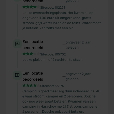
beoordeeld
geleden
Sitecode:
102257
Leuke overnachtingsplaats. Het kwam nu op
ongeveer 11.00 euro uit omgerekend. gratis
stroom, grijs water lozen en de toilet. Water moet
je betalen. kan zelfs met een pin.
Een locatie
ongeveer 2 jaar
—
beoordeeld
geleden
Sitecode:
105702
Leuke plek om 1 of 2 nachten te staan.
Een locatie
ongeveer 2 jaar
—
beoordeeld
geleden
Sitecode:
53874
Camping is goed maar erg duur inderdaad. ca. 40
€ vaar stroom, camper en 2 personen. Douche
ook nog weer apart betalen. Kwamen van een
camping in Harachov me 21 € stroom, camper en
2 personen. Douche ook apart betalen.